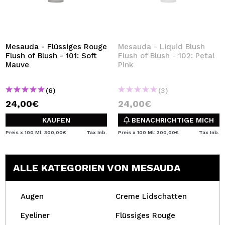
Mesauda - Flüssiges Rouge
Mesauda - Liquid Blush
Flush of Blush - 101: Soft
Flush of Blush - 102: Petal
Mauve
Pink
(6)
(3)
24,00€
24,00€
KAUFEN
BENACHRICHTIGE MICH
Preis x 100 Ml: 300,00€
Tax Inb.
Preis x 100 Ml: 300,00€
Tax Inb.
ALLE KATEGORIEN VON MESAUDA
Augen
Creme Lidschatten
Eyeliner
Flüssiges Rouge