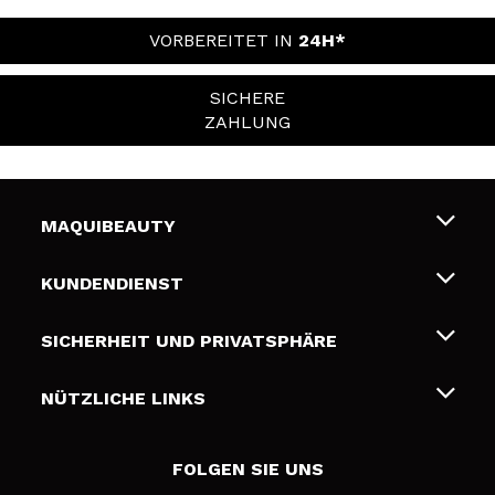
VORBEREITET IN
24H*
SICHERE
ZAHLUNG
MAQUIBEAUTY
Über uns
KUNDENDIENST
Beschäftigung
Liefer- und Versandkosten
SICHERHEIT UND PRIVATSPHÄRE
Geschenkkarten
Widerruf / Rücksendungen
Bedingungen und Datenschutz
NÜTZLICHE LINKS
Zahlung
Datenschutzrichtlinie
Kontakt
Cookies Policy
FOLGEN SIE UNS
Online Streitschlichtung (ODR)