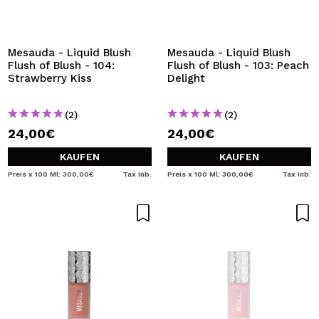
ICH MÖCHTE MICH
REGISTRIEREN
Durch die Erstellung eines Kontos bei Maquillalia.de
Mesauda - Liquid Blush
Mesauda - Liquid Blush
können Sie Ihre Einkäufe schnell tätigen, den Status Ihrer
Flush of Blush - 104:
Flush of Blush - 103: Peach
Bestellungen überprüfen und Ihre bisherigen Vorgänge
Strawberry Kiss
Delight
einsehen.
(2)
(2)
24,00€
24,00€
BENUTZERKONTO ERSTELLEN
KAUFEN
KAUFEN
Preis x 100 Ml: 300,00€
Tax Inb.
Preis x 100 Ml: 300,00€
Tax Inb.