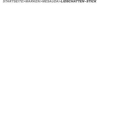
STARTSEITE
>
MARKEN
>
MESAUDA
>
LIDSCHATTEN-STICK