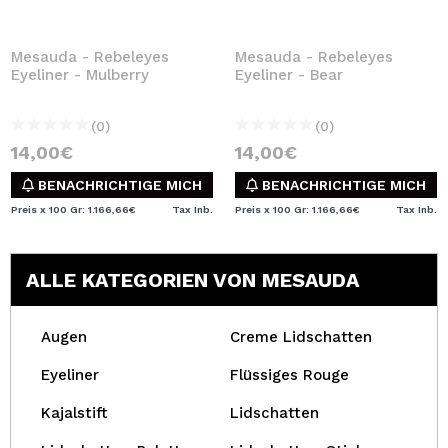
Mesauda - Rebeleyes
Mesauda - Rebeleyes
Eyeliner - Mulberry
Eyeliner - Bear
(0)
(0)
14,00€
14,00€
BENACHRICHTIGE MICH
BENACHRICHTIGE MICH
Preis x 100 Gr: 1.166,66€
Tax Inb.
Preis x 100 Gr: 1.166,66€
Tax Inb.
ALLE KATEGORIEN VON MESAUDA
Augen
Creme Lidschatten
Eyeliner
Flüssiges Rouge
Kajalstift
Lidschatten