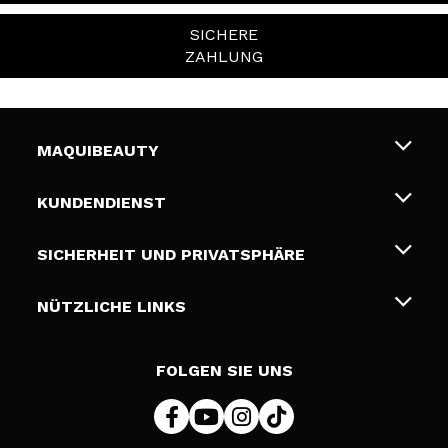
SICHERE
ZAHLUNG
MAQUIBEAUTY
Über uns
KUNDENDIENST
Beschäftigung
Liefer- und Versandkosten
SICHERHEIT UND PRIVATSPHÄRE
Geschenkkarten
Widerruf / Rücksendungen
Bedingungen und Datenschutz
NÜTZLICHE LINKS
Zahlung
Datenschutzrichtlinie
Kontakt
Cookies Policy
FOLGEN SIE UNS
Online Streitschlichtung (ODR)