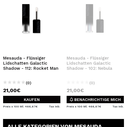
Mesauda - Flüssiger
Mesauda - Flüssiger
Lidschatten Galactic
Lidschatten Galactic
Shadow - 112: Rocket Man
Shadow - 102: Nebula
(0)
(0)
21,00€
21,00€
KAUFEN
BENACHRICHTIGE MICH
Preis x 100 Ml: 466,67€
Tax Inb.
Preis x 100 Ml: 466,67€
Tax Inb.
ALLE KATEGORIEN VON MESAUDA