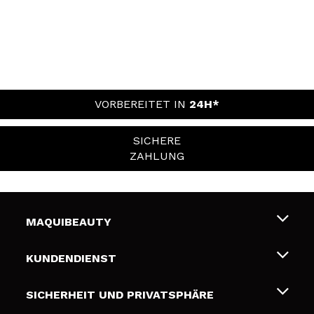
VORBEREITET IN
24H*
SICHERE
ZAHLUNG
MAQUIBEAUTY
Über uns
KUNDENDIENST
Beschäftigung
Liefer- und Versandkosten
SICHERHEIT UND PRIVATSPHÄRE
Geschenkkarten
Widerruf / Rücksendungen