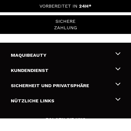
VORBEREITET IN
24H*
SICHERE
ZAHLUNG
MAQUIBEAUTY
Über uns
KUNDENDIENST
Beschäftigung
Liefer- und Versandkosten
SICHERHEIT UND PRIVATSPHÄRE
Geschenkkarten
Widerruf / Rücksendungen
Bedingungen und Datenschutz
NÜTZLICHE LINKS
Zahlung
Datenschutzrichtlinie
Kontakt
Cookies Policy
FOLGEN SIE UNS
Online Streitschlichtung (ODR)