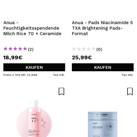
Anua -
Anua - Pads Niacinamide 5
Feuchtigkeitsspendende
TXA Brightening Pads-
Milch Rice 70 + Ceramide
Format
(2)
(0)
18,99€
25,99€
KAUFEN
KAUFEN
Preis x 100 Ml: 12,66€
Tax Inb.
Tax Inb.