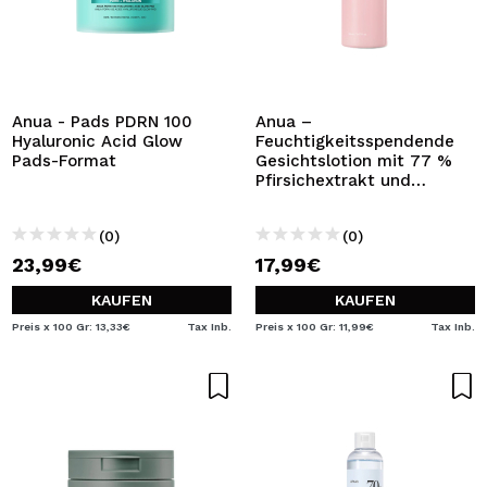
Anua - Pads PDRN 100
Anua –
Hyaluronic Acid Glow
Feuchtigkeitsspendende
Pads-Format
Gesichtslotion mit 77 %
Pfirsichextrakt und
Niacinamid
(0)
(0)
23,99€
17,99€
KAUFEN
KAUFEN
Preis x 100 Gr: 13,33€
Tax Inb.
Preis x 100 Gr: 11,99€
Tax Inb.