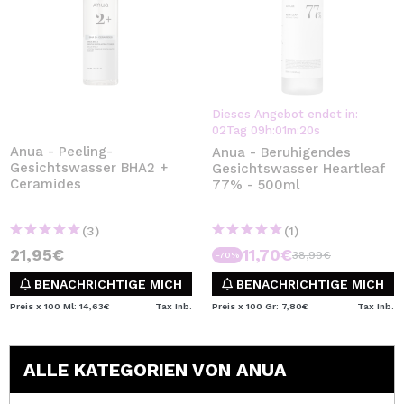
Dieses Angebot endet in:
02
Tag
09
h
:
01
m
:
19
s
Anua - Peeling-
Anua - Beruhigendes
Gesichtswasser BHA2 +
Gesichtswasser Heartleaf
Ceramides
77% - 500ml
(3)
(1)
21,95€
11,70€
38,99€
-70%
BENACHRICHTIGE MICH
BENACHRICHTIGE MICH
Preis x 100 Ml: 14,63€
Tax Inb.
Preis x 100 Gr: 7,80€
Tax Inb.
ALLE KATEGORIEN VON ANUA