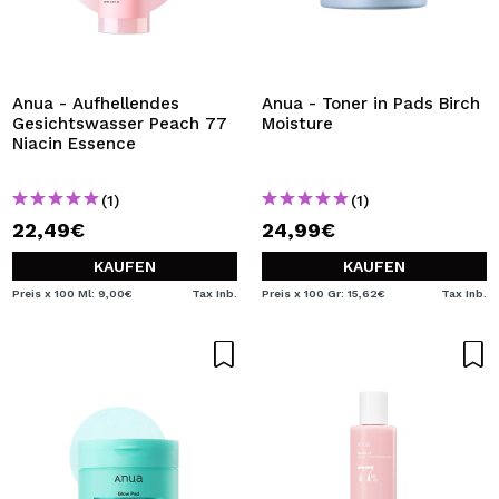
Anua - Aufhellendes
Anua - Toner in Pads Birch
Gesichtswasser Peach 77
Moisture
Niacin Essence
(1)
(1)
22,49€
24,99€
KAUFEN
KAUFEN
Preis x 100 Ml: 9,00€
Tax Inb.
Preis x 100 Gr: 15,62€
Tax Inb.