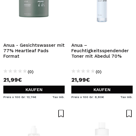
Anua - Gesichtswasser mit
Anua –
77% Heartleaf Pads
Feuchtigkeitsspendender
Format
Toner mit Abedul 70%
(0)
(0)
21,99€
21,99€
KAUFEN
KAUFEN
Preis x 100 Gr: 13,74€
Tax Inb.
Preis x 100 Gr: 8,80€
Tax Inb.