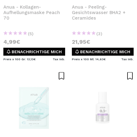
Anua - Kollagen-
Anua - Peeling-
Aufhellungsmaske Peach
Gesichtswasser BHA2 +
70
Ceramides
(5)
(3)
4,99€
21,95€
BENACHRICHTIGE MICH
BENACHRICHTIGE MICH
Preis x 100 Gr: 13,13€
Tax Inb.
Preis x 100 Ml: 14,63€
Tax Inb.