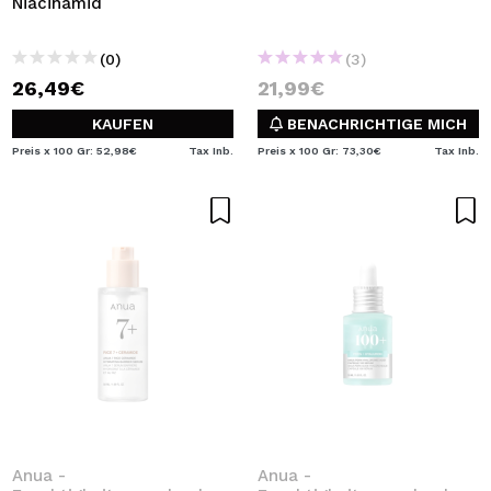
Niacinamid
(0)
(3)
26,49€
21,99€
KAUFEN
BENACHRICHTIGE MICH
Preis x 100 Gr: 52,98€
Tax Inb.
Preis x 100 Gr: 73,30€
Tax Inb.
Anua -
Anua -