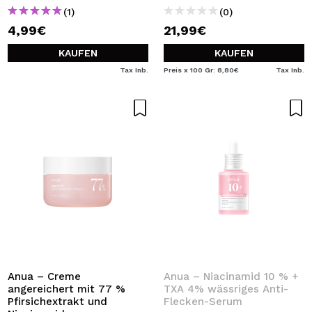
(1)
(0)
4,99€
21,99€
KAUFEN
KAUFEN
Tax Inb.
Preis x 100 Gr: 8,80€
Tax Inb.
Anua – Creme
Anua – Niacinamid 10 % +
angereichert mit 77 %
TXA 4% wässriges Anti-
Pfirsichextrakt und
Flecken-Serum