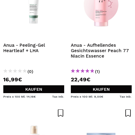
Anua - Peeling-Gel
Anua - Aufhellendes
Heartleaf + LHA
Gesichtswasser Peach 77
Niacin Essence
(0)
(1)
16,99€
22,49€
KAUFEN
KAUFEN
Preis x 100 Ml: 14,16€
Tax Inb.
Preis x 100 Ml: 9,00€
Tax Inb.