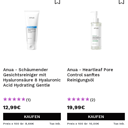
Anua - Schäumender
Anua - Heartleaf Pore
Gesichtsreiniger mit
Control sanftes
Hyaluronsäure 8 Hyaluronic
Reinigungsöl
Acid Hydrating Gentle
(1)
(2)
12,99€
19,99€
KAUFEN
KAUFEN
Preis x 100 Gr: 8,66€
Tax Inb.
Preis x 100 Gr: 10,00€
Tax Inb.