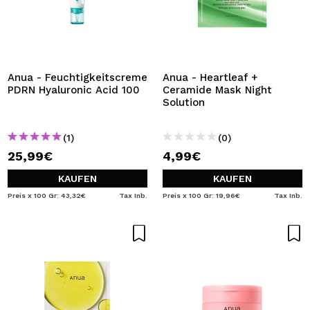
Anua - Feuchtigkeitscreme
Anua - Heartleaf +
PDRN Hyaluronic Acid 100
Ceramide Mask Night
Solution
(1)
(0)
25,99€
4,99€
KAUFEN
KAUFEN
Preis x 100 Gr: 43,32€
Tax Inb.
Preis x 100 Gr: 19,96€
Tax Inb.