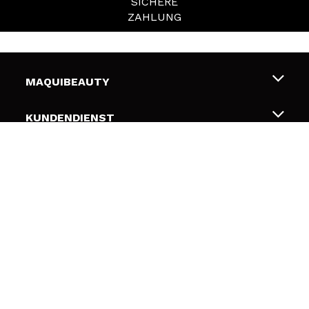
SICHERE
ZAHLUNG
MAQUIBEAUTY
Über uns
KUNDENDIENST
Beschäftigung
Liefer- und Versandkosten
SICHERHEIT UND PRIVATSPHÄRE
Geschenkkarten
Widerruf / Rücksendungen
Bedingungen und Datenschutz
NÜTZLICHE LINKS
Zahlung
Datenschutzrichtlinie
Kontakt
Cookies Policy
FOLGEN SIE UNS
Online Streitschlichtung (ODR)