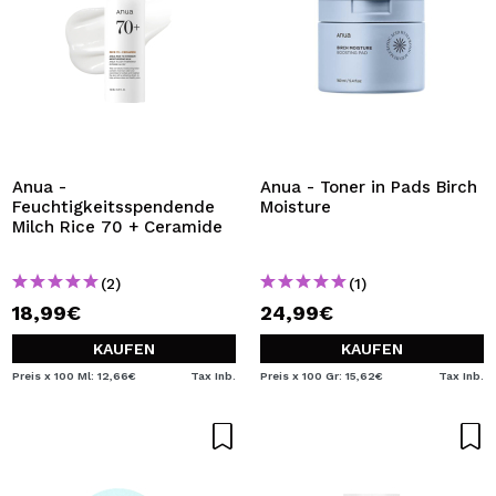
Anua -
Anua - Toner in Pads Birch
Feuchtigkeitsspendende
Moisture
Milch Rice 70 + Ceramide
(2)
(1)
18,99€
24,99€
KAUFEN
KAUFEN
Preis x 100 Ml: 12,66€
Tax Inb.
Preis x 100 Gr: 15,62€
Tax Inb.