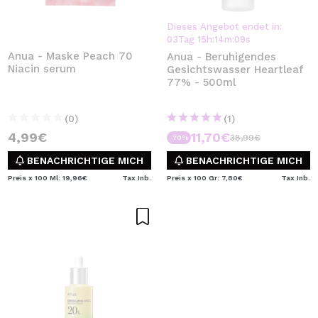
Dieses Angebot endet in:
03
Tag
15
h
:
14
m
:
09
s
Anua - Maske Peach 70
Anua - Beruhigendes
Niacin serum
Gesichtswasser Heartleaf
77% - 500ml
(0)
(1)
4,99€
11,70€
38,99€
-70%
BENACHRICHTIGE MICH
BENACHRICHTIGE MICH
Preis x 100 Ml: 19,96€
Tax Inb.
Preis x 100 Gr: 7,80€
Tax Inb.