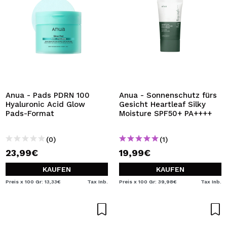
Anua - Pads PDRN 100
Anua - Sonnenschutz fürs
Hyaluronic Acid Glow
Gesicht Heartleaf Silky
Pads-Format
Moisture SPF50+ PA++++
(0)
(1)
23,99€
19,99€
KAUFEN
KAUFEN
Preis x 100 Gr: 13,33€
Tax Inb.
Preis x 100 Gr: 39,98€
Tax Inb.