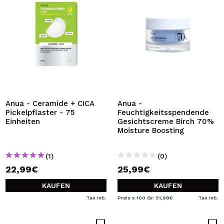
Anua - Ceramide + CICA
Anua -
Pickelpflaster - 75
Feuchtigkeitsspendende
Einheiten
Gesichtscreme Birch 70%
Moisture Boosting
(1)
(0)
22,99€
25,99€
KAUFEN
KAUFEN
Tax Inb.
Preis x 100 Gr: 51,98€
Tax Inb.