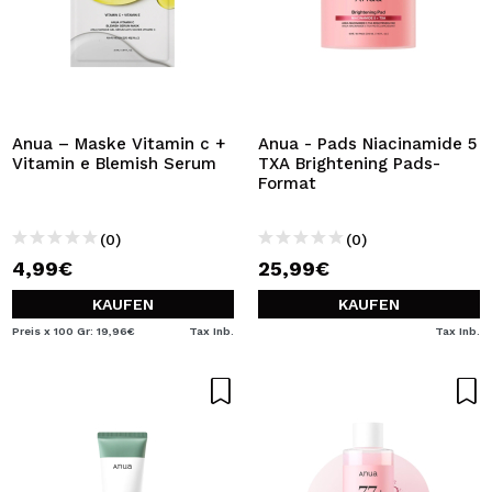
Anua – Maske Vitamin c +
Anua - Pads Niacinamide 5
Vitamin e Blemish Serum
TXA Brightening Pads-
Format
(0)
(0)
4,99€
25,99€
KAUFEN
KAUFEN
Preis x 100 Gr: 19,96€
Tax Inb.
Tax Inb.