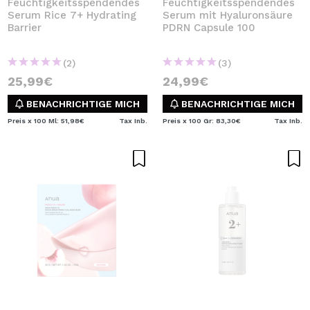
Feuchtigkeitsspendendes
Feuchtigkeitsspendendes
Serum Rice 7+ Hydrating
Serum mit Hyaluronsäure
Barrier
PDRN Capsule 100
(2)
(3)
25,99€
24,99€
BENACHRICHTIGE MICH
BENACHRICHTIGE MICH
Preis x 100 Ml: 51,98€
Tax Inb.
Preis x 100 Gr: 83,30€
Tax Inb.