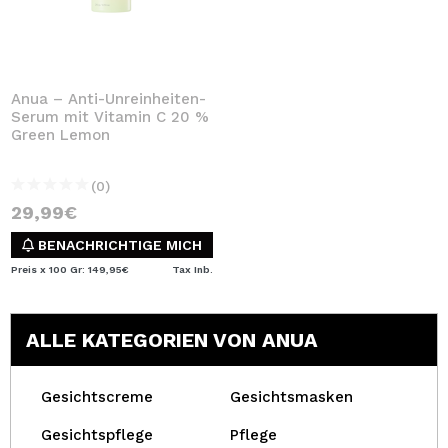
Anua – Anti-Unreinheiten-
Serum mit Vitamin C 20 %
Green Lemon
(0)
29,99€
BENACHRICHTIGE MICH
Preis x 100 Gr: 149,95€
Tax Inb.
ALLE KATEGORIEN VON ANUA
Gesichtscreme
Gesichtsmasken
Gesichtspflege
Pflege