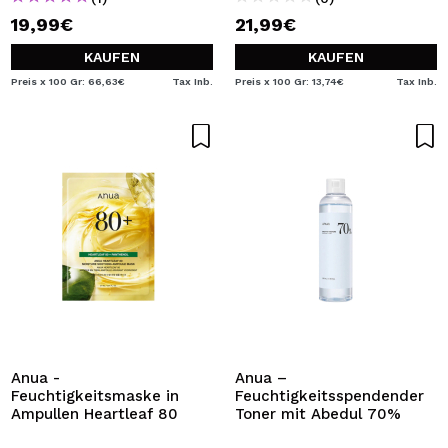
19,99€
21,99€
KAUFEN
KAUFEN
Preis x 100 Gr: 66,63€
Tax Inb.
Preis x 100 Gr: 13,74€
Tax Inb.
Anua -
Anua –
Feuchtigkeitsmaske in
Feuchtigkeitsspendender
Ampullen Heartleaf 80
Toner mit Abedul 70%