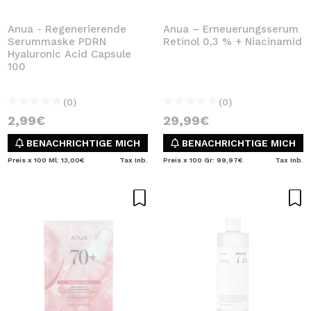
Anua - Regenerierende
Anua – Erneuerungsserum
Serummaske PDRN
Retinol 0,3 % + Niacinamid
Hyaluronic Acid Capsule
100
(0)
(0)
2,99€
29,99€
BENACHRICHTIGE MICH
BENACHRICHTIGE MICH
Preis x 100 Ml: 13,00€
Tax Inb.
Preis x 100 Gr: 99,97€
Tax Inb.