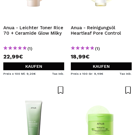
Anua - Leichter Toner Rice
Anua - Reinigungsöl
70 + Ceramide Glow Milky
Heartleaf Pore Control
(1)
(1)
22,99€
18,99€
KAUFEN
KAUFEN
Preis x 100 Ml: 9,20€
Tax Inb.
Preis x 100 Gr: 9,49€
Tax Inb.