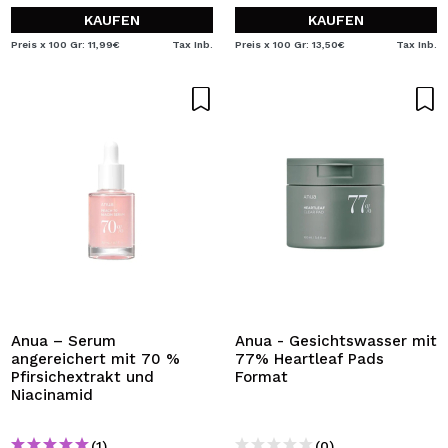
KAUFEN
KAUFEN
Preis x 100 Gr: 11,99€
Tax Inb.
Preis x 100 Gr: 13,50€
Tax Inb.
Anua – Serum
Anua - Gesichtswasser mit
angereichert mit 70 %
77% Heartleaf Pads
Pfirsichextrakt und
Format
Niacinamid
(1)
(0)