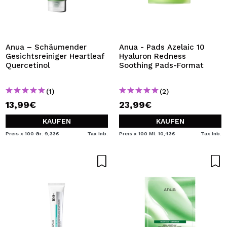
Anua – Schäumender
Anua - Pads Azelaic 10
Gesichtsreiniger Heartleaf
Hyaluron Redness
Quercetinol
Soothing Pads-Format
(1)
(2)
13,99€
23,99€
KAUFEN
KAUFEN
Preis x 100 Gr: 9,33€
Tax Inb.
Preis x 100 Ml: 10,43€
Tax Inb.