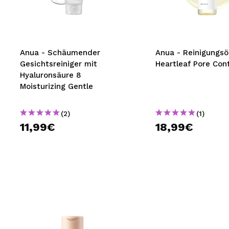
MAQUIFARMA
KOREA ZONE
TRAVEL SIZE
Anua - Schäumender
Anua - Reinigungsö
Gesichtsreiniger mit
Heartleaf Pore Cont
NATURE
Hyaluronsäure 8
Moisturizing Gentle
SPECIALS
(2)
(1)
OUTLET
11,99€
18,99€
SIE SIND ZURÜCKGEKEHRT!
BALD VERFÜGBAR
BLOG