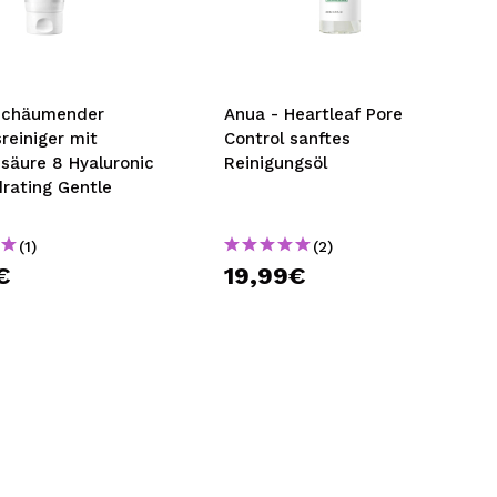
nsehen.
NUTZERKONTO ERSTELLEN
Schäumender
Anua - Heartleaf Pore
reiniger mit
Control sanftes
säure 8 Hyaluronic
Reinigungsöl
rating Gentle
(1)
(2)
€
19,99€