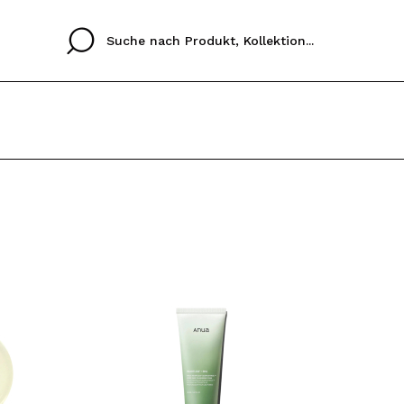
Cristina
Antonia
Ines
Ich habe hier kein K
SPRACHE
ez que
Buena experiencia
Muy bien
Spedizi
ICH M
ALEMAN
ESPAÑOL
eriencia
imballa
ajería.
elegan
REGIS
colori sc
Durch die Erstellung e
Einkäufe schnell tätig