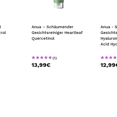
bisherigen Vorgänge ei
BE
l
Anua – Schäumender
Anua - 
rol
Gesichtsreiniger Heartleaf
Gesichts
Quercetinol
Hyaluron
Acid Hyd
(1)
13,99€
12,99