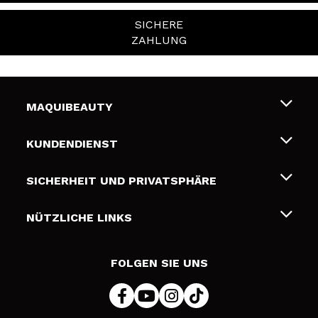
SICHERE
ZAHLUNG
MAQUIBEAUTY
Über uns
KUNDENDIENST
Beschäftigung
Liefer- und Versandkosten
SICHERHEIT UND PRIVATSPHÄRE
Geschenkkarten
Widerruf / Rücksendungen
Bedingungen und Datenschutz
NÜTZLICHE LINKS
Zahlung
Datenschutzrichtlinie
Kontakt
Cookies Policy
FOLGEN SIE UNS
Online Streitschlichtung (ODR)