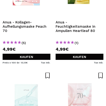
Anua - Kollagen-
Anua -
Aufhellungsmaske Peach
Feuchtigkeitsmaske in
70
Ampullen Heartleaf 80
(5)
(1)
4,99€
4,99€
KAUFEN
KAUFEN
Preis x 100 Gr: 13,13€
Tax Inb.
Tax Inb.