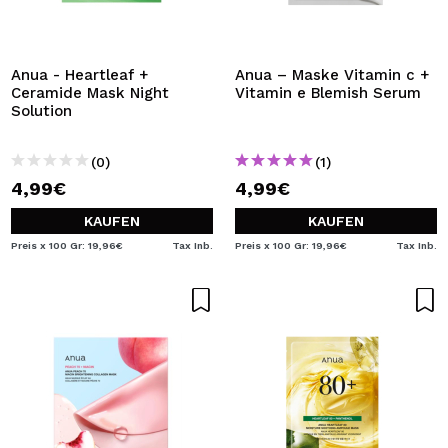
Anua - Heartleaf +
Anua – Maske Vitamin c +
Ceramide Mask Night
Vitamin e Blemish Serum
Solution
(0)
(1)
4,99€
4,99€
KAUFEN
KAUFEN
Preis x 100 Gr: 19,96€
Tax Inb.
Preis x 100 Gr: 19,96€
Tax Inb.