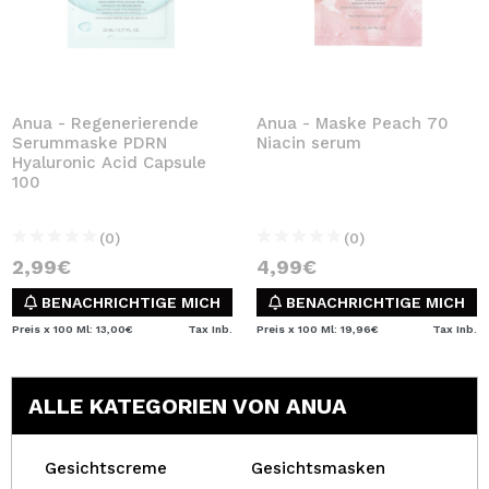
Anua - Regenerierende
Anua - Maske Peach 70
Serummaske PDRN
Niacin serum
Hyaluronic Acid Capsule
100
(0)
(0)
2,99€
4,99€
BENACHRICHTIGE MICH
BENACHRICHTIGE MICH
Preis x 100 Ml: 13,00€
Tax Inb.
Preis x 100 Ml: 19,96€
Tax Inb.
ALLE KATEGORIEN VON ANUA
Gesichtscreme
Gesichtsmasken