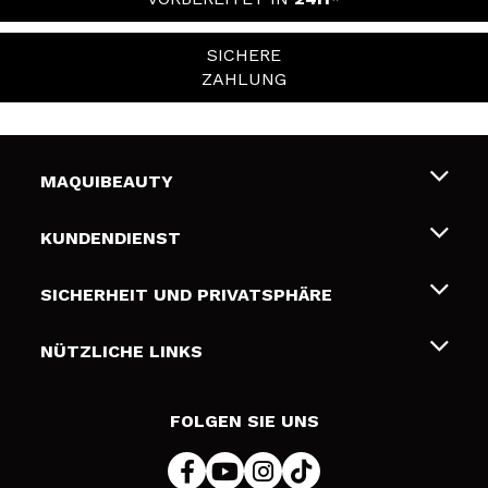
SICHERE
ZAHLUNG
MAQUIBEAUTY
Über uns
KUNDENDIENST
Beschäftigung
Liefer- und Versandkosten
SICHERHEIT UND PRIVATSPHÄRE
Geschenkkarten
Widerruf / Rücksendungen
Bedingungen und Datenschutz
NÜTZLICHE LINKS
Zahlung
Datenschutzrichtlinie
Kontakt
Cookies Policy
FOLGEN SIE UNS
Online Streitschlichtung (ODR)