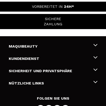
VORBEREITET IN
24H*
SICHERE
ZAHLUNG
MAQUIBEAUTY
Über uns
KUNDENDIENST
Beschäftigung
Liefer- und Versandkosten
SICHERHEIT UND PRIVATSPHÄRE
Geschenkkarten
Widerruf / Rücksendungen
Bedingungen und Datenschutz
NÜTZLICHE LINKS
Zahlung
Datenschutzrichtlinie
Kontakt
Cookies Policy
FOLGEN SIE UNS
Online Streitschlichtung (ODR)