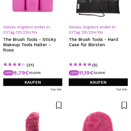
Dieses Angebot endet in:
Dieses Angebot endet in:
03
Tag
12
h
:
22
m
:
10
s
03
Tag
12
h
:
22
m
:
10
s
The Brush Tools - Sticky
The Brush Tools - Hard
Makeup Tools Halter -
Case für Bürsten
Rosa
(31)
(5)
8,79€
11,19€
10,99€
13,99€
-20%
-20%
KAUFEN
KAUFEN
Tax Inb.
Tax Inb.