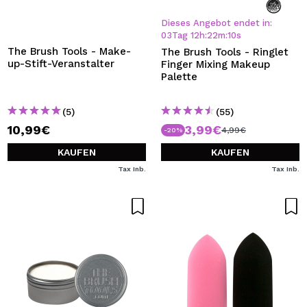
Dieses Angebot endet in:
03
Tag
12
h
:
22
m
:
10
s
The Brush Tools - Make-
The Brush Tools - Ringlet
up-Stift-Veranstalter
Finger Mixing Makeup
Palette
(5)
(55)
10,99€
3,99€
4,99€
-20%
KAUFEN
KAUFEN
Tax Inb.
Tax Inb.