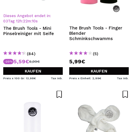
Dieses Angebot endet in:
03
Tag
12
h
:
22
m
:
10
s
The Brush Tools - Finger
The Brush Tools - Mini
Blender
Pinselreiniger mit Seife
Schminkschwamms
(84)
(5)
5,59€
5,99€
6,99€
-20%
KAUFEN
KAUFEN
Preis x 100 Gr: 13,98€
Tax Inb.
Preis x Einheit: 2,99€
Tax Inb.