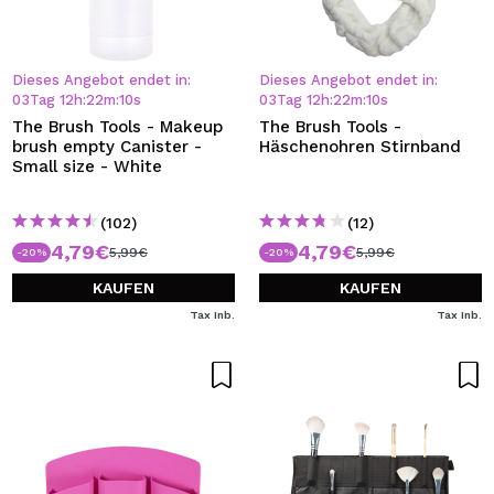
Dieses Angebot endet in:
Dieses Angebot endet in:
03
Tag
12
h
:
22
m
:
10
s
03
Tag
12
h
:
22
m
:
10
s
The Brush Tools - Makeup
The Brush Tools -
brush empty Canister -
Häschenohren Stirnband
Small size - White
(102)
(12)
4,79€
4,79€
5,99€
5,99€
-20%
-20%
KAUFEN
KAUFEN
Tax Inb.
Tax Inb.