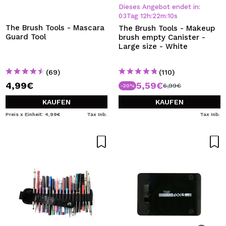
ICH MÖCHTE MICH
Dieses Angebot endet in:
REGISTRIEREN
03
Tag
12
h
:
22
m
:
10
s
The Brush Tools - Mascara
The Brush Tools - Makeup
Guard Tool
Durch die Erstellung eines Kontos bei Maquillalia.de
brush empty Canister -
können Sie Ihre Einkäufe schnell tätigen, den Status Ihrer
Large size - White
Bestellungen überprüfen und Ihre bisherigen Vorgänge
einsehen.
(69)
(110)
4,99€
5,59€
6,99€
-20%
BENUTZERKONTO ERSTELLEN
KAUFEN
KAUFEN
Preis x Einheit: 4,99€
Tax Inb.
Tax Inb.