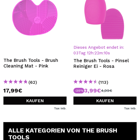
Dieses Angebot endet in:
03
Tag
12
h
:
22
m
:
10
s
The Brush Tools - Brush
The Brush Tools - Pinsel
Cleaning Mat - Pink
Reiniger Ei - Rosa
(62)
(113)
17,99€
3,99€
4,99€
-20%
KAUFEN
KAUFEN
Tax Inb.
Tax Inb.
ALLE KATEGORIEN VON THE BRUSH
TOOLS