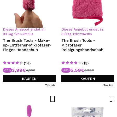
Dieses Angebot endet in:
Dieses Angebot endet in:
03
Tag
12
h
:
22
m
:
10
s
03
Tag
12
h
:
22
m
:
10
s
The Brush Tools - Make-
The Brush Tools -
up-Entferner-Mikrofaser-
Microfaser
Finger-Handschuh
Reinigungshandschuh
(14)
(15)
3,99€
5,59€
4,99€
6,99€
-20%
-20%
KAUFEN
KAUFEN
Tax Inb.
Tax Inb.