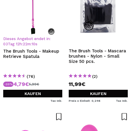
Dieses Angebot endet in:
03
Tag
12
h
:
22
m
:
10
s
The Brush Tools - Mascara
The Brush Tools - Makeup
brushes - Nylon - Small
Retrieve Spatula
Size 50 pcs.
(76)
(2)
4,79€
11,99€
5,99€
-20%
KAUFEN
KAUFEN
Tax Inb.
Preis x Einheit: 0,24€
Tax Inb.