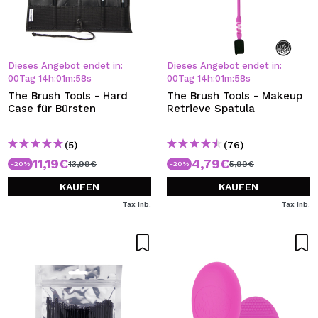
Dieses Angebot endet in:
Dieses Angebot endet in:
00
Tag
14
h
:
01
m
:
57
s
00
Tag
14
h
:
01
m
:
57
s
The Brush Tools - Hard
The Brush Tools - Makeup
Case für Bürsten
Retrieve Spatula
(5)
(76)
11,19€
4,79€
13,99€
5,99€
-20%
-20%
KAUFEN
KAUFEN
Tax Inb.
Tax Inb.