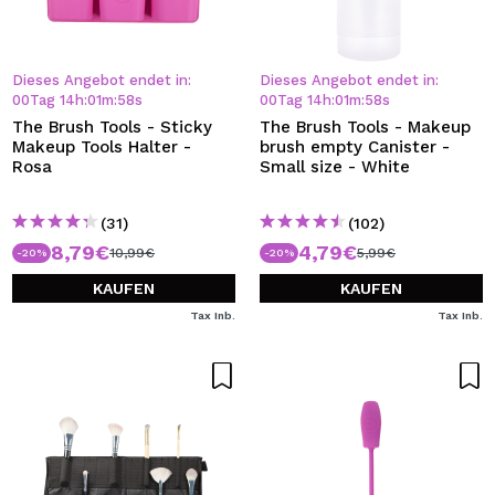
Dieses Angebot endet in:
Dieses Angebot endet in:
00
Tag
14
h
:
01
m
:
57
s
00
Tag
14
h
:
01
m
:
57
s
The Brush Tools - Sticky
The Brush Tools - Makeup
Makeup Tools Halter -
brush empty Canister -
Rosa
Small size - White
(31)
(102)
8,79€
4,79€
10,99€
5,99€
-20%
-20%
KAUFEN
KAUFEN
Tax Inb.
Tax Inb.