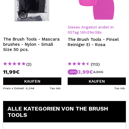
Dieses Angebot endet in:
00
Tag
14
h
:
01
m
:
57
s
The Brush Tools - Mascara
The Brush Tools - Pinsel
brushes - Nylon - Small
Reiniger Ei - Rosa
Size 50 pcs.
(2)
(113)
11,99€
3,99€
4,99€
-20%
KAUFEN
KAUFEN
Preis x Einheit: 0,24€
Tax Inb.
Tax Inb.
ALLE KATEGORIEN VON THE BRUSH
TOOLS