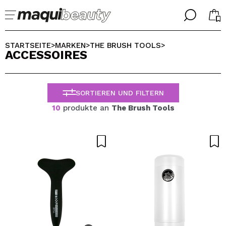
╳
╳
WÄHLE DEINE SPRACHE
STARTSEITE
MARKEN
THE BRUSH TOOLS
>
>
>
ACCESSOIRES
Ich bin bereits #maquilover, ich habe ein Konto
WILLKOMMEN!
ALEMAN
ESPAÑOL
SORTIEREN UND FILTERN
ENGLISH
FRANCES
10
produkte an
The Brush Tools
ITALIANO
PORTUGUESE
Passwort vergessen?
Ich habe hier kein Konto