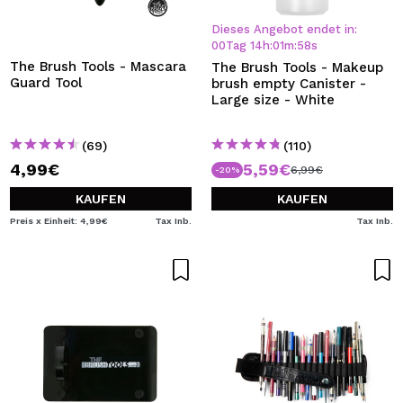
ICH MÖCHTE MICH
REGISTRIEREN
Dieses Angebot endet in:
00
Tag
14
h
:
01
m
:
57
s
Durch die Erstellung eines Kontos bei Maquillalia.de
The Brush Tools - Mascara
The Brush Tools - Makeup
können Sie Ihre Einkäufe schnell tätigen, den Status Ihrer
Guard Tool
brush empty Canister -
Bestellungen überprüfen und Ihre bisherigen Vorgänge
Large size - White
einsehen.
(69)
(110)
4,99€
5,59€
6,99€
-20%
BENUTZERKONTO ERSTELLEN
KAUFEN
KAUFEN
Preis x Einheit: 4,99€
Tax Inb.
Tax Inb.