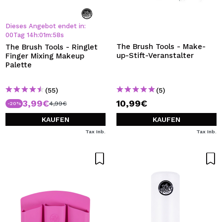
Dieses Angebot endet in:
00
Tag
14
h
:
01
m
:
57
s
The Brush Tools - Make-
The Brush Tools - Ringlet
up-Stift-Veranstalter
Finger Mixing Makeup
Palette
(55)
(5)
3,99€
10,99€
4,99€
-20%
KAUFEN
KAUFEN
Tax Inb.
Tax Inb.