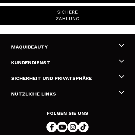
SICHERE
ZAHLUNG
MAQUIBEAUTY
Über uns
KUNDENDIENST
Beschäftigung
Liefer- und Versandkosten
SICHERHEIT UND PRIVATSPHÄRE
Geschenkkarten
Widerruf / Rücksendungen
Bedingungen und Datenschutz
NÜTZLICHE LINKS
Zahlung
Datenschutzrichtlinie
Kontakt
Cookies Policy
FOLGEN SIE UNS
Online Streitschlichtung (ODR)