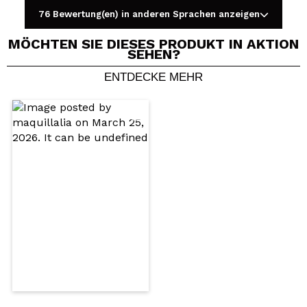
76 Bewertung(en) in anderen Sprachen anzeigen
MÖCHTEN SIE DIESES PRODUKT IN AKTION
SEHEN?
ENTDECKE MEHR
Ein Video oder Foto teilen
Dein Video könnte das erste sein. Stell es dir vor...
Würden Sie diesen Kauf empfehlen?
Ja
Nein
5/5
SENDEN