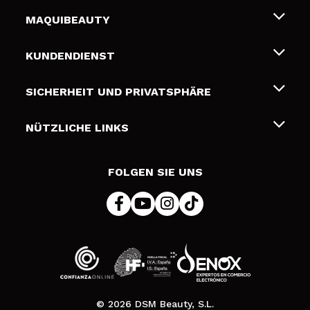
MAQUIBEAUTY
Über uns
KUNDENDIENST
Beschäftigung
Liefer- und Versandkosten
SICHERHEIT UND PRIVATSPHÄRE
Geschenkkarten
Widerruf / Rücksendungen
Bedingungen und Datenschutz
NÜTZLICHE LINKS
Zahlung
Datenschutzrichtlinie
Kontakt
Cookies Policy
FOLGEN SIE UNS
Online Streitschlichtung (ODR)
© 2026 DSM Beauty, S.L.