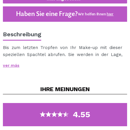
Haben Sie eine Frage?
Wir helfen Ihnen
hier
Beschreibung
Bis zum letzten Tropfen von Ihr Make-up mit dieser
speziellen Spachtel abrufen. Sie werden in der Lage,
das Produkt aus Ihrem Make-up-Flaschen leicht
ver más
quetschen. Nur schieben Sie den Löffel in der Flasche
und bewegen Sie es rund um das Produkt zu
bekommen, sich zu.
IHRE
MEINUNGEN
Größe: 20 cm.
Flexible Silikon-Tipp - Breite: 1,5 cm und Höhe 2,5 cm
4.55