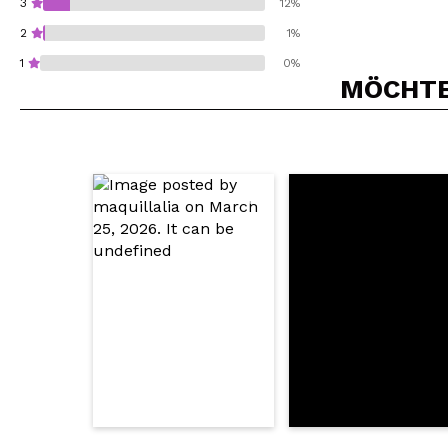
3
12%
2
1%
1
0%
MÖCHTEN
Würden Sie diesen 
SEN