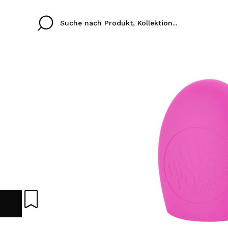
Cristina
Antonia
Ines
Ich habe hier kein K
SPRACHE
ez que
Buena experiencia
Muy bien
Spedizi
ICH M
ALEMAN
ESPAÑOL
eriencia
imballa
ajería.
elegan
REGIS
colori sc
Durch die Erstellung e
Einkäufe schnell tätig