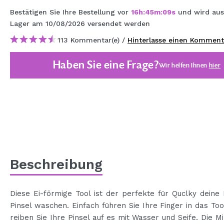
MAQUIFARMA
Bestätigen Sie Ihre Bestellung vor
16
h
:
45
m
:
08
s
und wird au
Lager
am 10/08/2026
versendet werden
KOREA ZONE
113 Kommentar(e) /
Hinterlasse einen Komment
TRAVEL SIZE
Haben Sie eine Frage?
Wir helfen Ihnen
hier
NATURE
SPECIALS
OUTLET
SIE SIND ZURÜCKGEKEHRT!
BALD VERFÜGBAR
Beschreibung
BLOG
Diese Ei-förmige Tool ist der perfekte für Quclky dein
Pinsel waschen. Einfach führen Sie Ihre Finger in das Too
reiben Sie Ihre Pinsel auf es mit Wasser und Seife. Die M