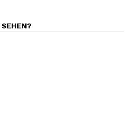
N SEHEN?
5