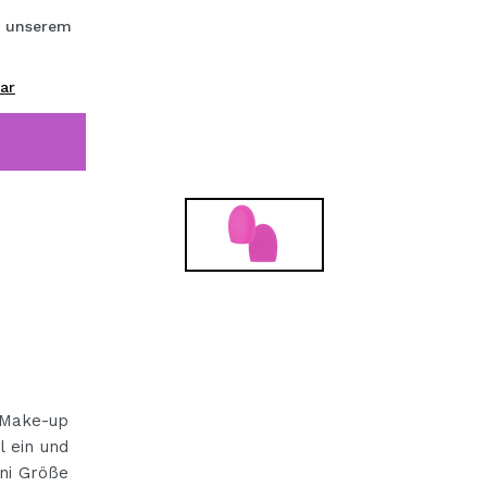
bisherigen Vorgänge ei
s unserem
ar
BE
e Make-up
l ein und
ini Größe