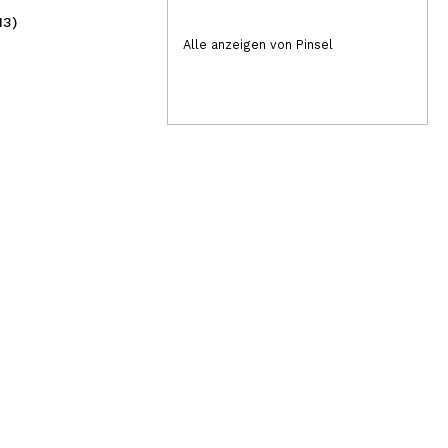
13)
(1)
2,99€
2,
Alle anzeigen von Pinsel