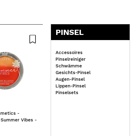
PINSEL
Accessoires
Pinselreiniger
Schwämme
Gesichts-Pinsel
The
Augen-Pinsel
Technic Cosmetics -
Toi
Lippen-Pinsel
Falsche Nägel False Nails
Pinselsets
Short Square - Black Magic
metics -
 Summer Vibes -