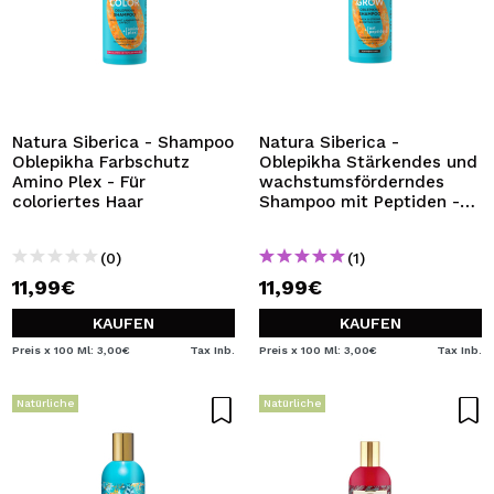
Natura Siberica - Shampoo
Natura Siberica -
Oblepikha Farbschutz
Oblepikha Stärkendes und
Amino Plex - Für
wachstumsförderndes
coloriertes Haar
Shampoo mit Peptiden -
Für schwaches Haar
(0)
(1)
11,99€
11,99€
KAUFEN
KAUFEN
Preis x 100 Ml: 3,00€
Tax Inb.
Preis x 100 Ml: 3,00€
Tax Inb.
Natürliche
Natürliche