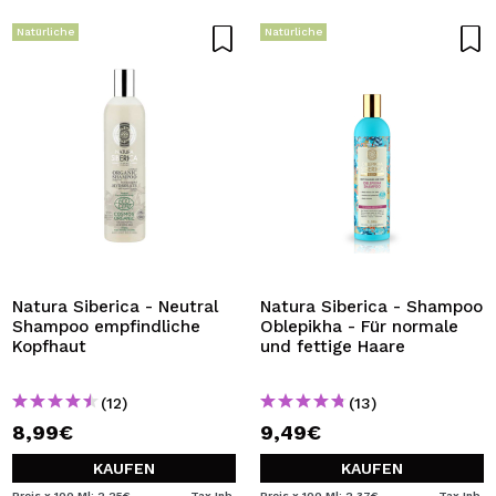
Natürliche
Natürliche
Natura Siberica - Neutral
Natura Siberica - Shampoo
Shampoo empfindliche
Oblepikha - Für normale
Kopfhaut
und fettige Haare
(12)
(13)
8,99€
9,49€
KAUFEN
KAUFEN
Preis x 100 Ml: 2,25€
Tax Inb.
Preis x 100 Ml: 2,37€
Tax Inb.