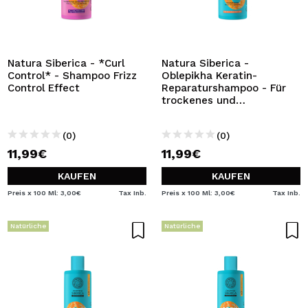
Natura Siberica - *Curl
Natura Siberica -
Control* - Shampoo Frizz
Oblepikha Keratin-
Control Effect
Reparaturshampoo - Für
trockenes und
strapaziertes Haar
(0)
(0)
11,99€
11,99€
KAUFEN
KAUFEN
Preis x 100 Ml: 3,00€
Tax Inb.
Preis x 100 Ml: 3,00€
Tax Inb.
Natürliche
Natürliche