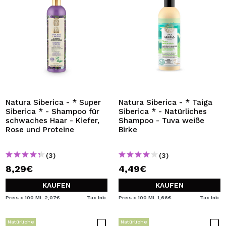
Natura Siberica - * Super
Natura Siberica - * Taiga
Siberica * - Shampoo für
Siberica * - Natürliches
schwaches Haar - Kiefer,
Shampoo - Tuva weiße
Rose und Proteine
Birke
(3)
(3)
8,29€
4,49€
KAUFEN
KAUFEN
Preis x 100 Ml: 2,07€
Tax Inb.
Preis x 100 Ml: 1,66€
Tax Inb.
Natürliche
Natürliche