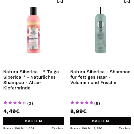
Natura Siberica - * Taiga
Natura Siberica - Shampoo
Siberica * - Natürliches
für fettiges Haar -
Shampoo - Altai-
Volumen und Frische
Kiefernrinde
(3)
(8)
4,49€
8,99€
KAUFEN
KAUFEN
Preis x 100 Ml: 1,66€
Tax Inb.
Preis x 100 Ml: 2,25€
Tax Inb.