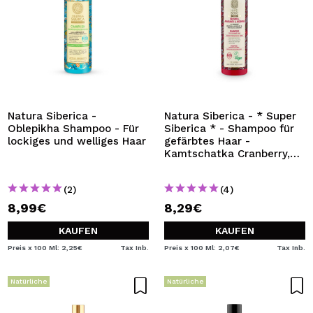
Natura Siberica -
Natura Siberica - * Super
Oblepikha Shampoo - Für
Siberica * - Shampoo für
lockiges und welliges Haar
gefärbtes Haar -
Kamtschatka Cranberry,
Amaranth und Arginin
(2)
(4)
8,99€
8,29€
KAUFEN
KAUFEN
Preis x 100 Ml: 2,25€
Tax Inb.
Preis x 100 Ml: 2,07€
Tax Inb.
Natürliche
Natürliche