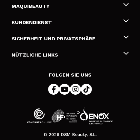
MAQUIBEAUTY
Über uns
KUNDENDIENST
Beschäftigung
Liefer- und Versandkosten
SICHERHEIT UND PRIVATSPHÄRE
Geschenkkarten
Widerruf / Rücksendungen
Bedingungen und Datenschutz
NÜTZLICHE LINKS
Zahlung
Datenschutzrichtlinie
Kontakt
Cookies Policy
FOLGEN SIE UNS
Online Streitschlichtung (ODR)
© 2026 DSM Beauty, S.L.