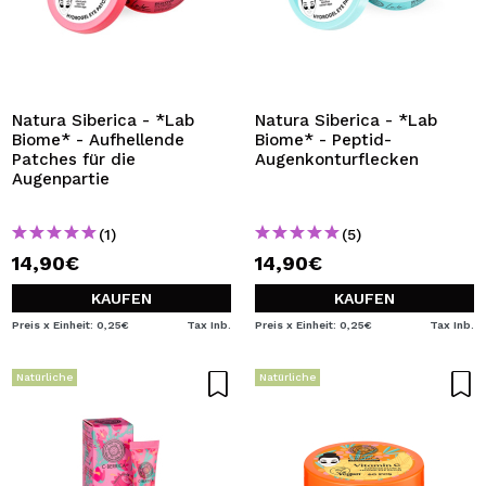
Natura Siberica - *Lab
Natura Siberica - *Lab
Biome* - Aufhellende
Biome* - Peptid-
Patches für die
Augenkonturflecken
Augenpartie
(1)
(5)
14,90€
14,90€
KAUFEN
KAUFEN
Preis x Einheit: 0,25€
Tax Inb.
Preis x Einheit: 0,25€
Tax Inb.
Natürliche
Natürliche