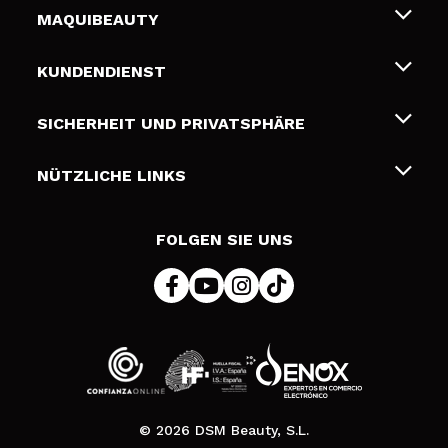
MAQUIBEAUTY
Über uns
KUNDENDIENST
Beschäftigung
Liefer- und Versandkosten
SICHERHEIT UND PRIVATSPHÄRE
Geschenkkarten
Widerruf / Rücksendungen
Bedingungen und Datenschutz
NÜTZLICHE LINKS
Zahlung
Datenschutzrichtlinie
Kontakt
Cookies Policy
FOLGEN SIE UNS
Online Streitschlichtung (ODR)
© 2026 DSM Beauty, S.L.