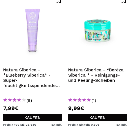
Natura Siberica -
Natura Siberica - *Berëza
*Blueberry Siberica* -
Siberica * - Reinigungs-
Super-
und Peeling-Scheiben
feuchtigkeitsspendende
Augenkonturmaske mit
Patch-Effekt
(9)
(1)
7,99€
9,99€
KAUFEN
KAUFEN
Preis x 100 Ml: 26,63€
Tax Inb.
Preis x Einheit: 0,50€
Tax Inb.