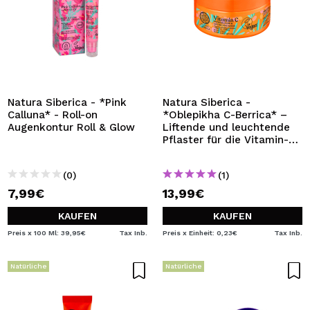
Natura Siberica - *Pink
Natura Siberica -
Calluna* - Roll-on
*Oblepikha C-Berrica* –
Augenkontur Roll & Glow
Liftende und leuchtende
Pflaster für die Vitamin-C-
Augenkontur
(0)
(1)
7,99€
13,99€
KAUFEN
KAUFEN
Preis x 100 Ml: 39,95€
Tax Inb.
Preis x Einheit: 0,23€
Tax Inb.
Natürliche
Natürliche