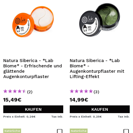
Natura Siberica - *Lab
Natura Siberica - *Lab
Biome* - Erfrischende und
Biome* -
glättende
Augenkonturpflaster mit
Augenkonturpflaster
Lifting-Effekt
(2)
(3)
15,49€
14,99€
KAUFEN
KAUFEN
Preis x Einheit: 0,26€
Tax Inb.
Preis x Einheit: 0,25€
Tax Inb.
Natürliche
Natürliche