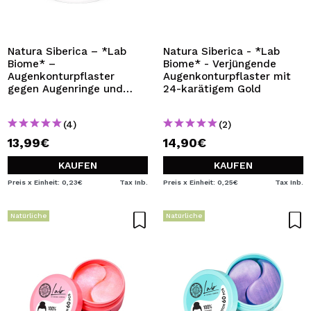
ICH MÖCHTE MICH
REGISTRIEREN
Durch die Erstellung eines Kontos bei Maquillalia.de
Natura Siberica – *Lab
Natura Siberica - *Lab
können Sie Ihre Einkäufe schnell tätigen, den Status Ihrer
Biome* –
Biome* - Verjüngende
Bestellungen überprüfen und Ihre bisherigen Vorgänge
Augenkonturpflaster
Augenkonturpflaster mit
einsehen.
gegen Augenringe und
24-karätigem Gold
Schwellungen
(4)
(2)
BENUTZERKONTO ERSTELLEN
13,99€
14,90€
KAUFEN
KAUFEN
Preis x Einheit: 0,23€
Tax Inb.
Preis x Einheit: 0,25€
Tax Inb.
Natürliche
Natürliche