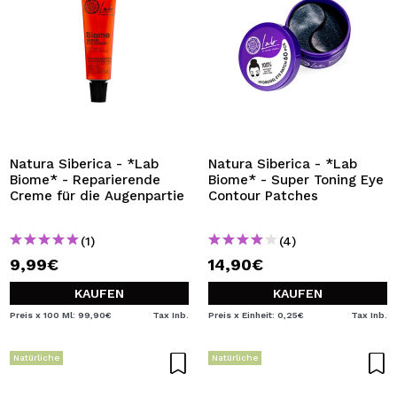
Natura Siberica - *Lab
Natura Siberica - *Lab
Biome* - Reparierende
Biome* - Super Toning Eye
Creme für die Augenpartie
Contour Patches
(1)
(4)
9,99€
14,90€
KAUFEN
KAUFEN
Preis x 100 Ml: 99,90€
Tax Inb.
Preis x Einheit: 0,25€
Tax Inb.
Natürliche
Natürliche