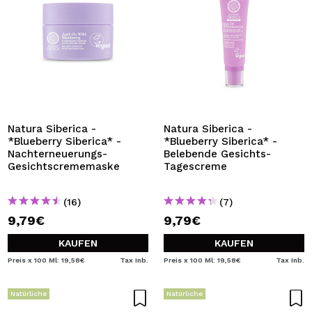
Natura Siberica -
Natura Siberica -
*Blueberry Siberica* -
*Blueberry Siberica* -
Nachterneuerungs-
Belebende Gesichts-
Gesichtscrememaske
Tagescreme
(16)
(7)
9,79€
9,79€
KAUFEN
KAUFEN
Preis x 100 Ml: 19,58€
Tax Inb.
Preis x 100 Ml: 19,58€
Tax Inb.
Natürliche
Natürliche