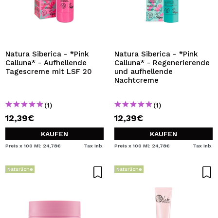
Natura Siberica - *Pink
Natura Siberica - *Pink
Calluna* - Aufhellende
Calluna* - Regenerierende
Tagescreme mit LSF 20
und aufhellende
Nachtcreme
(1)
(1)
12,39€
12,39€
KAUFEN
KAUFEN
Preis x 100 Ml: 24,78€
Tax Inb.
Preis x 100 Ml: 24,78€
Tax Inb.
Natürliche
Natürliche