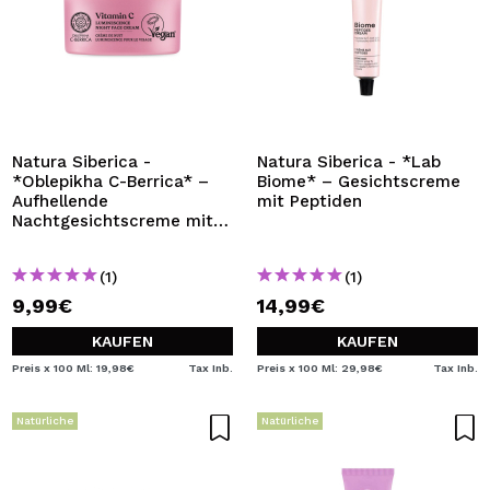
Natura Siberica -
Natura Siberica - *Lab
*Oblepikha C-Berrica* –
Biome* – Gesichtscreme
Aufhellende
mit Peptiden
Nachtgesichtscreme mit
Vitamin C
(1)
(1)
9,99€
14,99€
KAUFEN
KAUFEN
Preis x 100 Ml: 19,98€
Tax Inb.
Preis x 100 Ml: 29,98€
Tax Inb.
Natürliche
Natürliche