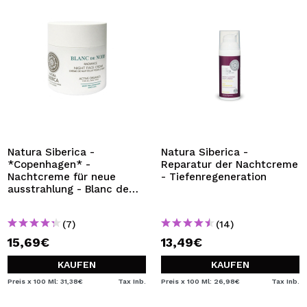
Natura Siberica -
Natura Siberica -
*Copenhagen* -
Reparatur der Nachtcreme
Nachtcreme für neue
- Tiefenregeneration
ausstrahlung - Blanc de
noirs
(7)
(14)
15,69€
13,49€
KAUFEN
KAUFEN
Preis x 100 Ml: 31,38€
Tax Inb.
Preis x 100 Ml: 26,98€
Tax Inb.