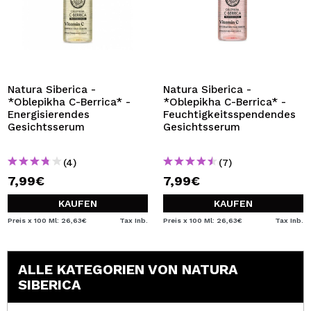
Natura Siberica -
Natura Siberica -
*Oblepikha C-Berrica* -
*Oblepikha C-Berrica* -
Energisierendes
Feuchtigkeitsspendendes
Gesichtsserum
Gesichtsserum
(4)
(7)
7,99€
7,99€
KAUFEN
KAUFEN
Preis x 100 Ml: 26,63€
Tax Inb.
Preis x 100 Ml: 26,63€
Tax Inb.
ALLE KATEGORIEN VON NATURA
SIBERICA