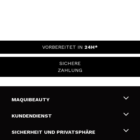
VORBEREITET IN
24H*
SICHERE
ZAHLUNG
MAQUIBEAUTY
Über uns
KUNDENDIENST
Beschäftigung
Liefer- und Versandkosten
SICHERHEIT UND PRIVATSPHÄRE
Geschenkkarten
Widerruf / Rücksendungen