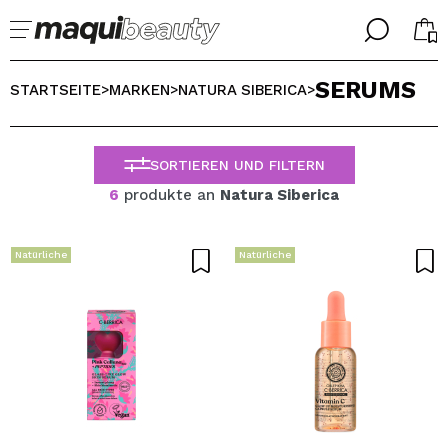
╳
╳
SERUMS
WÄHLE DEINE SPRACHE
STARTSEITE
MARKEN
NATURA SIBERICA
>
>
>
Ich bin bereits #maquilover, ich habe ein Konto
WILLKOMMEN!
ALEMAN
ESPAÑOL
SORTIEREN UND FILTERN
ENGLISH
6
produkte an
Natura Siberica
FRANCES
ITALIANO
PORTUGUESE
Natürliche
Natürliche
Passwort vergessen?
Ich habe hier kein Konto