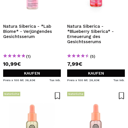
Natura Siberica - *Lab
Natura Siberica -
Biome* - Verjüngendes
*Blueberry Siberica* -
Gesichtsserum
Erneuerung des
Gesichtsserums
(1)
(5)
10,99€
7,99€
KAUFEN
KAUFEN
Preis x 100 Ml: 36,63€
Tax Inb.
Preis x 100 Ml: 26,63€
Tax Inb.
Natürliche
Natürliche