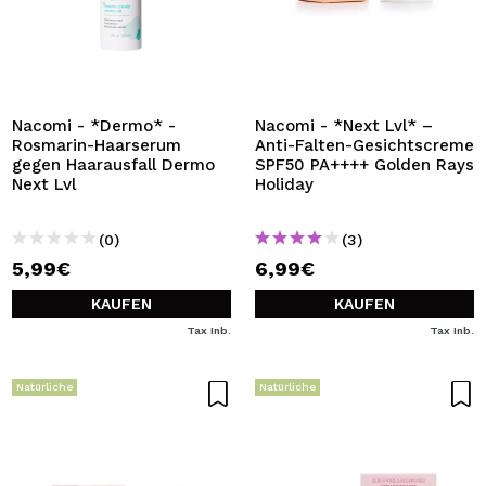
Nacomi - *Dermo* -
Nacomi - *Next Lvl* –
Rosmarin-Haarserum
Anti-Falten-Gesichtscreme
gegen Haarausfall Dermo
SPF50 PA++++ Golden Rays
Next Lvl
Holiday
(0)
(3)
5,99€
6,99€
KAUFEN
KAUFEN
Tax Inb.
Tax Inb.
Natürliche
Natürliche