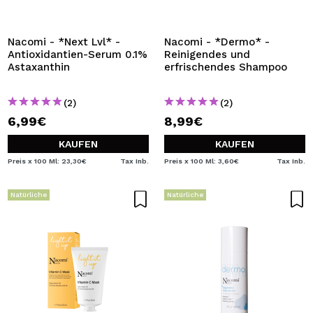
Nacomi - *Next Lvl* -
Nacomi - *Dermo* -
Antioxidantien-Serum 0.1%
Reinigendes und
Astaxanthin
erfrischendes Shampoo
(2)
(2)
6,99€
8,99€
KAUFEN
KAUFEN
Preis x 100 Ml: 23,30€
Tax Inb.
Preis x 100 Ml: 3,60€
Tax Inb.
Natürliche
Natürliche