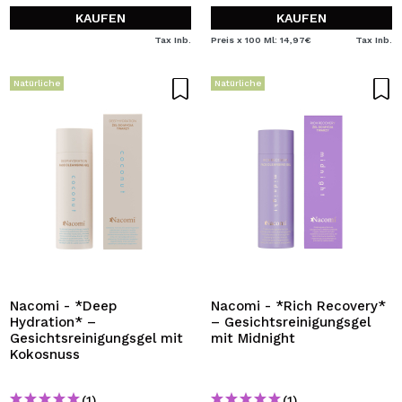
KAUFEN
KAUFEN
Tax Inb.
Preis x 100 Ml: 14,97€
Tax Inb.
Natürliche
Natürliche
Nacomi - *Deep
Nacomi - *Rich Recovery*
Hydration* –
– Gesichtsreinigungsgel
Gesichtsreinigungsgel mit
mit Midnight
Kokosnuss
(1)
(1)