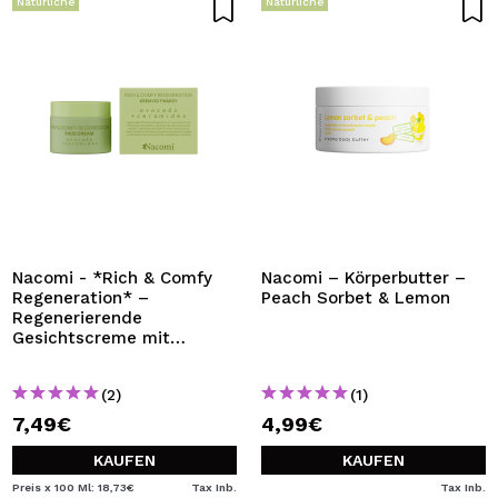
Natürliche
Natürliche
Nacomi - *Rich & Comfy
Nacomi – Körperbutter –
Regeneration* –
Peach Sorbet & Lemon
Regenerierende
Gesichtscreme mit
Avocado und Ceramiden
(2)
(1)
7,49€
4,99€
KAUFEN
KAUFEN
Preis x 100 Ml: 18,73€
Tax Inb.
Tax Inb.