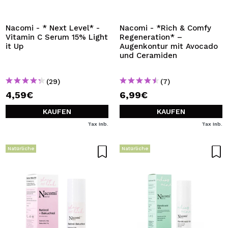
ICH MÖCHTE MICH
REGISTRIEREN
Nacomi - * Next Level* -
Nacomi - *Rich & Comfy
Vitamin C Serum 15% Light
Regeneration* –
Durch die Erstellung eines Kontos bei Maquillalia.de
it Up
Augenkontur mit Avocado
können Sie Ihre Einkäufe schnell tätigen, den Status Ihrer
und Ceramiden
Bestellungen überprüfen und Ihre bisherigen Vorgänge
einsehen.
(29)
(7)
4,59€
6,99€
BENUTZERKONTO ERSTELLEN
KAUFEN
KAUFEN
Tax Inb.
Tax Inb.
Natürliche
Natürliche