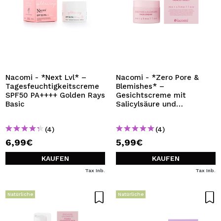
Nacomi - *Next Lvl* –
Nacomi - *Zero Pore &
Tagesfeuchtigkeitscreme
Blemishes* –
SPF50 PA++++ Golden Rays
Gesichtscreme mit
Basic
Salicylsäure und
Marshmallow
(4)
(4)
6,99€
5,99€
KAUFEN
KAUFEN
Tax Inb.
Tax Inb.
Natürliche
Natürliche