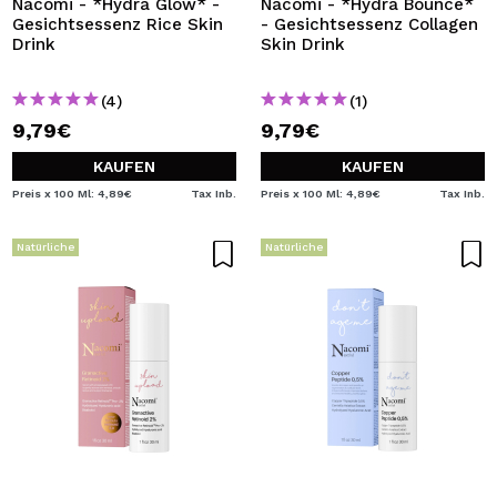
Nacomi - *Hydra Glow* -
Nacomi - *Hydra Bounce*
Gesichtsessenz Rice Skin
- Gesichtsessenz Collagen
Drink
Skin Drink
(4)
(1)
9,79€
9,79€
KAUFEN
KAUFEN
Preis x 100 Ml: 4,89€
Tax Inb.
Preis x 100 Ml: 4,89€
Tax Inb.
Natürliche
Natürliche