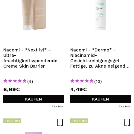
Nacomi - *Next lvl* –
Nacomi - *Dermo* -
Ultra-
Niacinamid-
feuchtigkeitsspendende
Gesichtsreinigungsgel -
Creme Skin Barrier
Fettige, zu Akne neigende
Haut
(4)
(10)
6,99€
4,49€
KAUFEN
KAUFEN
Tax Inb.
Tax Inb.
Natürliche
Natürliche