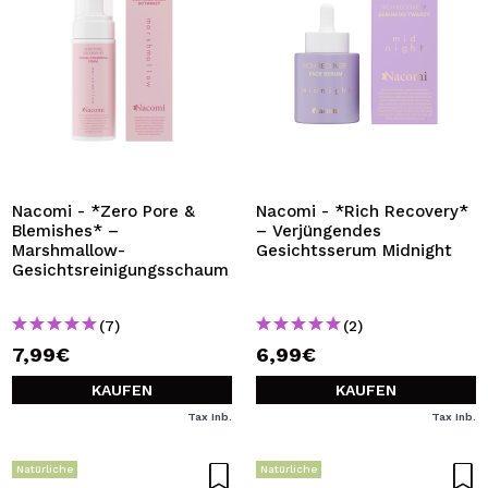
Nacomi - *Zero Pore &
Nacomi - *Rich Recovery*
Blemishes* –
– Verjüngendes
Marshmallow-
Gesichtsserum Midnight
Gesichtsreinigungsschaum
(7)
(2)
7,99€
6,99€
KAUFEN
KAUFEN
Tax Inb.
Tax Inb.
Natürliche
Natürliche