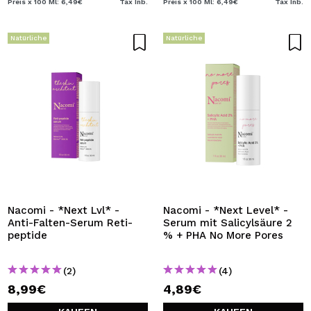
Preis x 100 Ml: 6,49€
Tax Inb.
Preis x 100 Ml: 6,49€
Tax Inb.
Natürliche
Natürliche
Nacomi - *Next Lvl* -
Nacomi - *Next Level* -
Anti-Falten-Serum Reti-
Serum mit Salicylsäure 2
peptide
% + PHA No More Pores
(2)
(4)
8,99€
4,89€