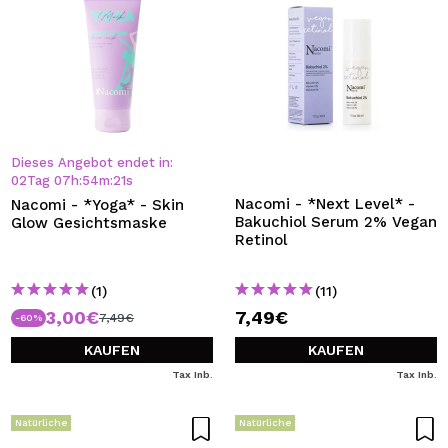
Dieses Angebot endet in:
02
Tag
07
h
:
54
m
:
20
s
Nacomi - *Next Level* -
Nacomi - *Yoga* - Skin
Bakuchiol Serum 2% Vegan
Glow Gesichtsmaske
Retinol
(1)
(11)
3,00€
7,49€
7,49€
-60%
KAUFEN
KAUFEN
Tax Inb.
Tax Inb.
Natürliche
Natürliche