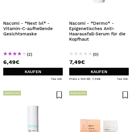
Nacomi - *Next lvl* -
Nacomi - *Dermo* -
Vitamin-C-aufhellende
Epigenetisches Anti-
Gesichtsmaske
Haarausfall-Serum für die
Kopfhaut
(2)
(0)
6,49€
7,49€
KAUFEN
KAUFEN
Tax Inb.
Preis x 100 Ml: 7,49€
Tax Inb.
Natürliche
Natürliche