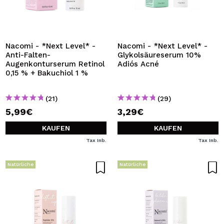
Nacomi - *Next Level* -
Nacomi - *Next Level* -
Anti-Falten-
Glykolsäureserum 10%
Augenkonturserum Retinol
Adiós Acné
0,15 % + Bakuchiol 1 %
(21)
(29)
5,99€
3,29€
KAUFEN
KAUFEN
Tax Inb.
Tax Inb.
Natürliche
Natürliche