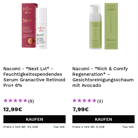
Nacomi - *Next Lvl* -
Nacomi - *Rich & Comfy
Feuchtigkeitsspendendes
Regeneration* –
Serum Granactive Retinoid
Gesichtsreinigungsschaum
Pro+ 6%
mit Avocado
(9)
(3)
12,99€
7,99€
KAUFEN
KAUFEN
Preis x 100 Ml: 43,30€
Tax Inb.
Preis x 100 Ml: 5,33€
Tax Inb.