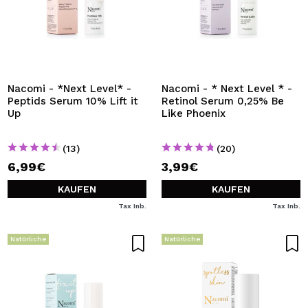
Nacomi - *Next Level* -
Nacomi - * Next Level * -
Peptids Serum 10% Lift it
Retinol Serum 0,25% Be
Up
Like Phoenix
(13)
(20)
6,99€
3,99€
KAUFEN
KAUFEN
Tax Inb.
Tax Inb.
Natürliche
Natürliche