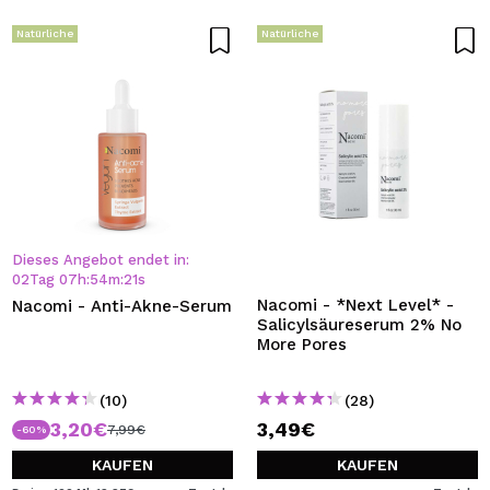
Natürliche
Natürliche
Dieses Angebot endet in:
02
Tag
07
h
:
54
m
:
20
s
Nacomi - *Next Level* -
Nacomi - Anti-Akne-Serum
Salicylsäureserum 2% No
More Pores
(10)
(28)
3,20€
3,49€
7,99€
-60%
KAUFEN
KAUFEN