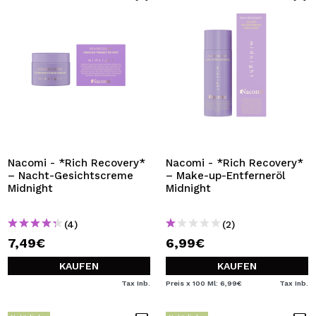
Nacomi - *Rich Recovery*
Nacomi - *Rich Recovery*
– Nacht-Gesichtscreme
– Make-up-Entferneröl
Midnight
Midnight
(4)
(2)
7,49€
6,99€
KAUFEN
KAUFEN
Tax Inb.
Preis x 100 Ml: 6,99€
Tax Inb.