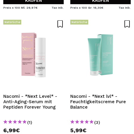
KAUFEN
KAUFEN
Preis x 100 Ml: 29,97€
Tax Inb.
Preis x 100 Gr: 16,30€
Tax Inb.
Natürliche
Natürliche
Nacomi - *Next Level* -
Nacomi - *Next lvl* -
Anti-Aging-Serum mit
Feuchtigkeitscreme Pure
Peptiden Forever Young
Balance
(1)
(3)
6,99€
5,99€