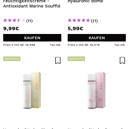
Feuchtigkeitscreme -
Hyaluronic Bomb
Antioxidant Marine Soufflé
(11)
(21)
9,99€
5,99€
KAUFEN
KAUFEN
Preis x 100 Ml: 19,98€
Tax Inb.
Preis x 100 Ml: 19,97€
Tax Inb.
Natürliche
Natürliche