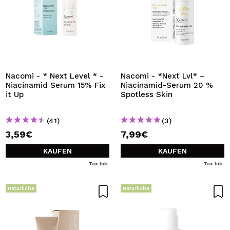
Nacomi - * Next Level * -
Nacomi - *Next Lvl* –
Niacinamid Serum 15% Fix
Niacinamid-Serum 20 %
it Up
Spotless Skin
(41)
(3)
3,59€
7,99€
KAUFEN
KAUFEN
Tax Inb.
Tax Inb.
Natürliche
Natürliche