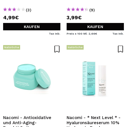
Haut
(3)
(9)
4,99€
3,99€
KAUFEN
KAUFEN
Tax Inb.
Preis x 100 Ml: 2,66€
Tax Inb.
Natürliche
Natürliche
Nacomi - Antioxidative
Nacomi - * Next Level * -
und Anti-Aging-
Hyaluronsäureserum 10%