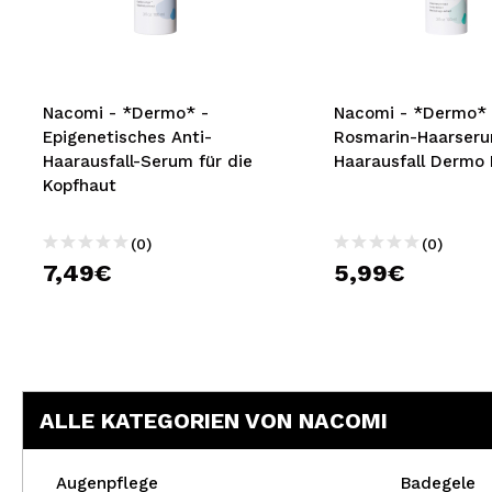
MAQUIFARMA
KOREA ZONE
TRAVEL SIZE
Nacomi - *Dermo* -
Nacomi - *Dermo* 
Epigenetisches Anti-
Rosmarin-Haarser
NATURE
Haarausfall-Serum für die
Haarausfall Dermo 
Kopfhaut
SPECIALS
(0)
(0)
OUTLET
7,49€
5,99€
SIE SIND ZURÜCKGEKEHRT!
BALD VERFÜGBAR
BLOG
ALLE KATEGORIEN VON NACOMI
Augenpflege
Badegele