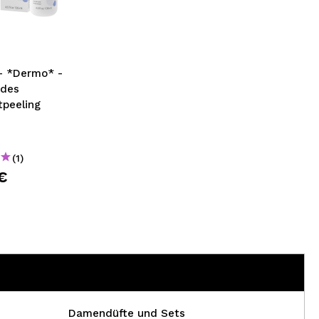
nsehen.
NUTZERKONTO ERSTELLEN
- *Dermo* -
ndes
tpeeling
(1)
€
Damendüfte und Sets