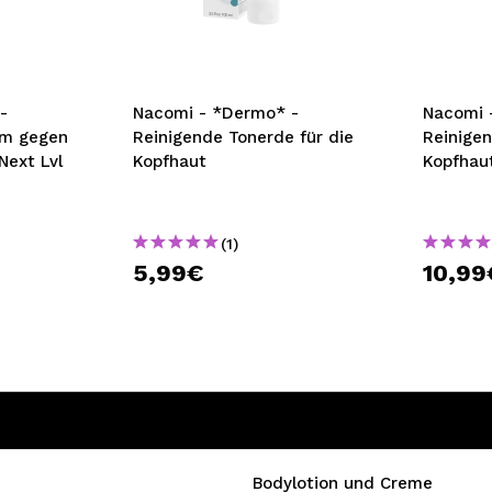
bisherigen Vorgänge ei
BE
-
Nacomi - *Dermo* -
Nacomi 
um gegen
Reinigende Tonerde für die
Reinige
Next Lvl
Kopfhaut
Kopfhau
(1)
5,99€
10,99
Bodylotion und Creme