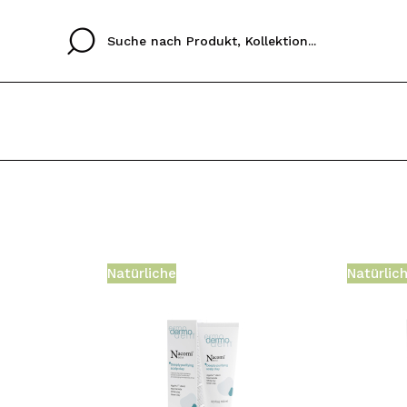
Cristina
Antonia
Ines
Ich habe hier kein K
SPRACHE
ez que
Buena experiencia
Muy bien
Spedizi
ICH M
ALEMAN
ESPAÑOL
eriencia
imballa
Natürliche
Natürlic
ajería.
elegan
REGIS
colori sc
Durch die Erstellung e
Einkäufe schnell tätig