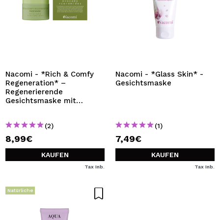
Nacomi - *Rich & Comfy
Nacomi - *Glass Skin* -
Regeneration* –
Gesichtsmaske
Regenerierende
Gesichtsmaske mit
Avocado und Ceramiden
(2)
(1)
8,99€
7,49€
KAUFEN
KAUFEN
Tax Inb.
Tax Inb.
Natürliche