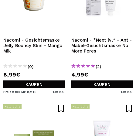
Nacomi - Gesichtsmaske
Nacomi - *Next lvl* - Anti-
Jelly Bouncy Skin - Mango
Makel-Gesichtsmaske No
Mik
More Pores
(0)
(2)
8,99€
4,99€
KAUFEN
KAUFEN
Preis x 100 Ml: 11,24€
Tax Inb.
Tax Inb.
Natürliche
Natürliche