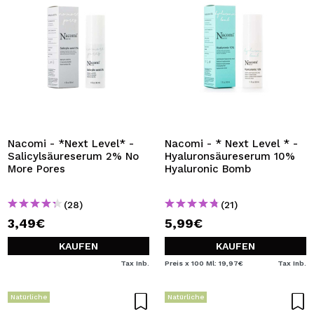
Nacomi - *Next Level* -
Nacomi - * Next Level * -
Salicylsäureserum 2% No
Hyaluronsäureserum 10%
More Pores
Hyaluronic Bomb
(28)
(21)
3,49€
5,99€
KAUFEN
KAUFEN
Tax Inb.
Preis x 100 Ml: 19,97€
Tax Inb.
Natürliche
Natürliche