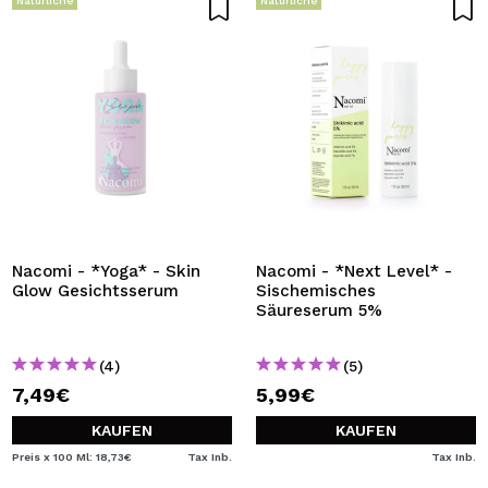
Natürliche
Natürliche
Nacomi - *Yoga* - Skin
Nacomi - *Next Level* -
Glow Gesichtsserum
Sischemisches
Säureserum 5%
(4)
(5)
7,49€
5,99€
KAUFEN
KAUFEN
Preis x 100 Ml: 18,73€
Tax Inb.
Tax Inb.