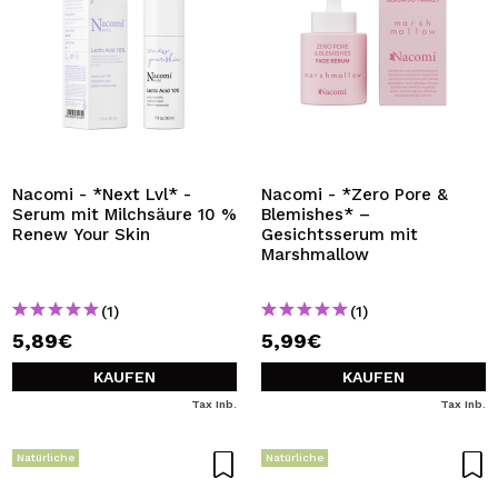
Nacomi - *Next Lvl* -
Nacomi - *Zero Pore &
Serum mit Milchsäure 10 %
Blemishes* –
Renew Your Skin
Gesichtsserum mit
Marshmallow
(1)
(1)
5,89€
5,99€
KAUFEN
KAUFEN
Tax Inb.
Tax Inb.
Natürliche
Natürliche