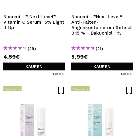
ICH MÖCHTE MICH
REGISTRIEREN
Nacomi - * Next Level* -
Nacomi - *Next Level* -
Vitamin C Serum 15% Light
Anti-Falten-
Durch die Erstellung eines Kontos bei Maquillalia.de
it Up
Augenkonturserum Retinol
können Sie Ihre Einkäufe schnell tätigen, den Status Ihrer
0,15 % + Bakuchiol 1 %
Bestellungen überprüfen und Ihre bisherigen Vorgänge
einsehen.
(29)
(21)
4,59€
5,99€
BENUTZERKONTO ERSTELLEN
KAUFEN
KAUFEN
Tax Inb.
Tax Inb.
Natürliche
Natürliche