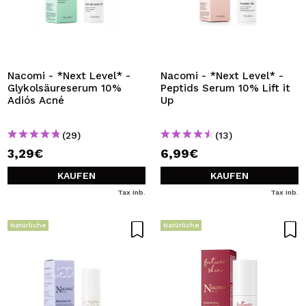
Nacomi - *Next Level* -
Nacomi - *Next Level* -
Glykolsäureserum 10%
Peptids Serum 10% Lift it
Adiós Acné
Up
(29)
(13)
3,29€
6,99€
KAUFEN
KAUFEN
Tax Inb.
Tax Inb.
Natürliche
Natürliche