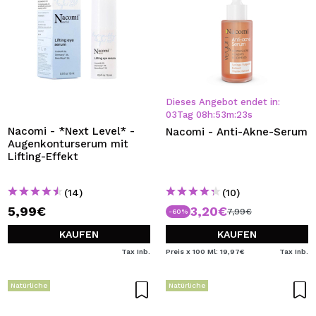
Dieses Angebot endet in:
03
Tag
08
h
:
53
m
:
22
s
Nacomi - *Next Level* -
Nacomi - Anti-Akne-Serum
Augenkonturserum mit
Lifting-Effekt
(14)
(10)
5,99€
3,20€
7,99€
-60%
KAUFEN
KAUFEN
Tax Inb.
Preis x 100 Ml: 19,97€
Tax Inb.
Natürliche
Natürliche