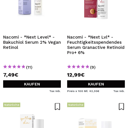
Nacomi - *Next Level* -
Nacomi - *Next Lvl* -
Bakuchiol Serum 2% Vegan
Feuchtigkeitsspendendes
Retinol
Serum Granactive Retinoid
Pro+ 6%
(11)
(9)
7,49€
12,99€
KAUFEN
KAUFEN
Tax Inb.
Preis x 100 Ml: 43,30€
Tax Inb.
Natürliche
Natürliche