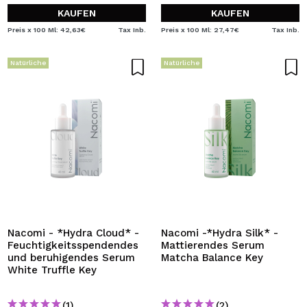
KAUFEN
KAUFEN
Preis x 100 Ml: 42,63€
Tax Inb.
Preis x 100 Ml: 27,47€
Tax Inb.
Natürliche
Natürliche
Nacomi - *Hydra Cloud* -
Nacomi -*Hydra Silk* -
Feuchtigkeitsspendendes
Mattierendes Serum
und beruhigendes Serum
Matcha Balance Key
White Truffle Key
(1)
(2)