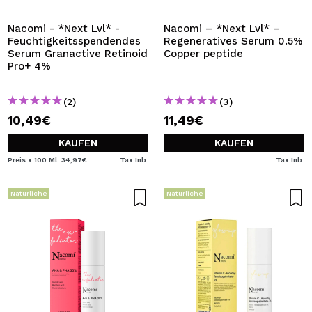
Nacomi - *Next Lvl* -
Nacomi – *Next Lvl* –
Feuchtigkeitsspendendes
Regeneratives Serum 0.5%
Serum Granactive Retinoid
Copper peptide
Pro+ 4%
(2)
(3)
10,49€
11,49€
KAUFEN
KAUFEN
Preis x 100 Ml: 34,97€
Tax Inb.
Tax Inb.
Natürliche
Natürliche