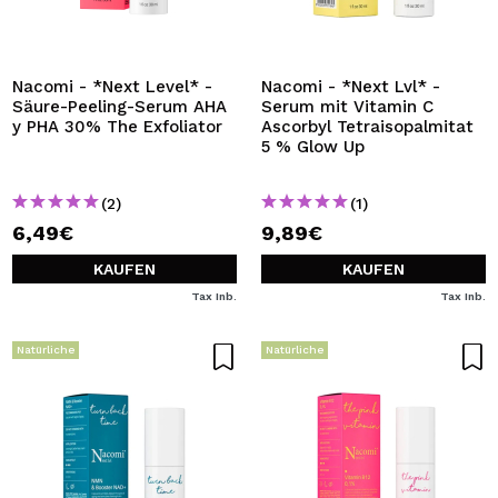
Nacomi - *Next Level* -
Nacomi - *Next Lvl* -
Säure-Peeling-Serum AHA
Serum mit Vitamin C
y PHA 30% The Exfoliator
Ascorbyl Tetraisopalmitat
5 % Glow Up
(2)
(1)
6,49€
9,89€
KAUFEN
KAUFEN
Tax Inb.
Tax Inb.
Natürliche
Natürliche