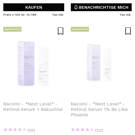
KAUFEN
BENACHRICHTIGE MICH
Preis x 100 Gr: 13,78€
Tax Inb.
Tax Inb.
Natürliche
Natürliche
Nacomi - *Next Level* -
Nacomi - *Next Level* -
Retinol-Serum + Bakuchiol
Retinol Serum 1% Be Like
Phoenix
(10)
(22)