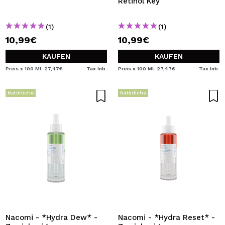
Retinol Key
(1)
(1)
10,99€
10,99€
KAUFEN
KAUFEN
Preis x 100 Ml: 27,47€
Tax Inb.
Preis x 100 Ml: 27,47€
Tax Inb.
Natürliche
Natürliche
Nacomi - *Hydra Dew* -
Nacomi - *Hydra Reset* -