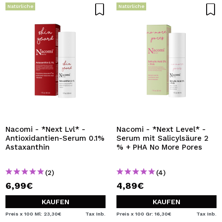
Natürliche
Natürliche
Nacomi - *Next Lvl* -
Nacomi - *Next Level* -
Antioxidantien-Serum 0.1%
Serum mit Salicylsäure 2
Astaxanthin
% + PHA No More Pores
(2)
(4)
6,99€
4,89€
KAUFEN
KAUFEN
Preis x 100 Ml: 23,30€
Tax Inb.
Preis x 100 Gr: 16,30€
Tax Inb.