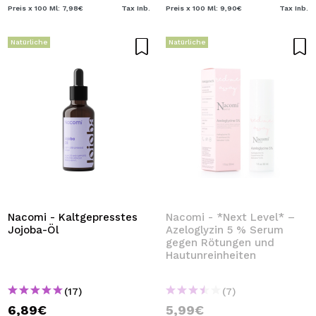
Preis x 100 Ml: 7,98€
Tax Inb.
Preis x 100 Ml: 9,90€
Tax Inb.
Natürliche
Natürliche
Nacomi - Kaltgepresstes
Nacomi - *Next Level* –
Jojoba-Öl
Azeloglyzin 5 % Serum
gegen Rötungen und
Hautunreinheiten
(17)
(7)
6,89€
5,99€