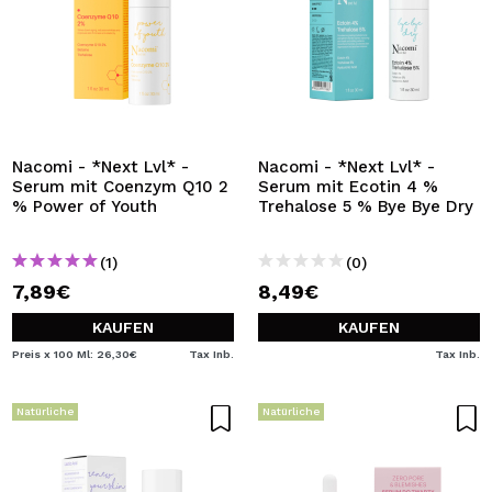
Nacomi - *Next Lvl* -
Nacomi - *Next Lvl* -
Serum mit Coenzym Q10 2
Serum mit Ecotin 4 %
% Power of Youth
Trehalose 5 % Bye Bye Dry
(1)
(0)
7,89€
8,49€
KAUFEN
KAUFEN
Preis x 100 Ml: 26,30€
Tax Inb.
Tax Inb.
Natürliche
Natürliche