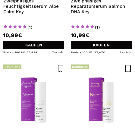
Zweiphasiges
Zweiphasiges
Feuchtigkeitsserum Aloe
Reparaturserum Salmon
Calm Key
DNA Key
(1)
(1)
10,99€
10,99€
KAUFEN
KAUFEN
Preis x 100 Ml: 27,47€
Tax Inb.
Preis x 100 Ml: 27,47€
Tax Inb.
Natürliche
Natürliche