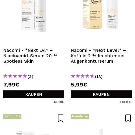
Nacomi - *Next Lvl* –
Nacomi - *Next Level* –
Niacinamid-Serum 20 %
Koffein 2 % leuchtendes
Spotless Skin
Augenkonturserum
(3)
(18)
7,99€
5,99€
KAUFEN
KAUFEN
Tax Inb.
Tax Inb.
Natürliche
Natürliche