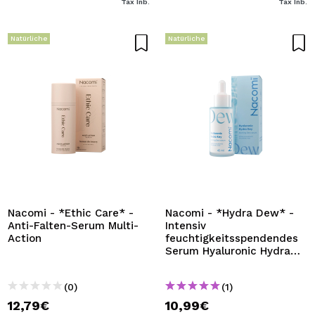
Tax Inb.
Tax Inb.
Natürliche
Natürliche
Nacomi - *Ethic Care* -
Nacomi - *Hydra Dew* -
Anti-Falten-Serum Multi-
Intensiv
Action
feuchtigkeitsspendendes
Serum Hyaluronic Hydra
Key
(0)
(1)
12,79€
10,99€