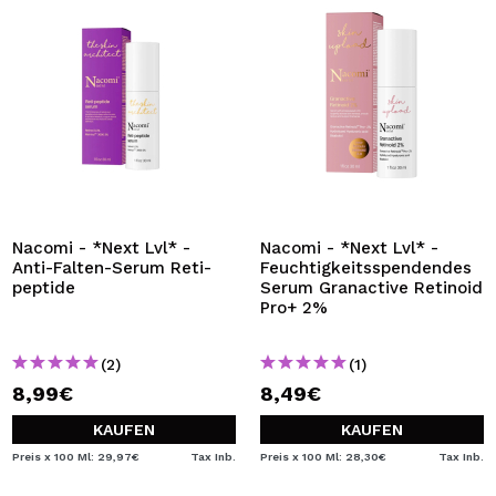
Nacomi - *Next Lvl* -
Nacomi - *Next Lvl* -
Anti-Falten-Serum Reti-
Feuchtigkeitsspendendes
peptide
Serum Granactive Retinoid
Pro+ 2%
(2)
(1)
8,99€
8,49€
KAUFEN
KAUFEN
Preis x 100 Ml: 29,97€
Tax Inb.
Preis x 100 Ml: 28,30€
Tax Inb.