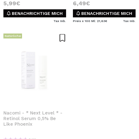
5,99€
6,49€
BENACHRICHTIGE MICH
BENACHRICHTIGE MICH
Tax Inb.
Preis x 100 Ml: 21,63€
Tax Inb.
Natürliche
Nacomi - * Next Level * -
Retinol Serum 0,5% Be
Like Phoenix