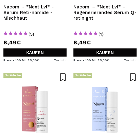
Nacomi - *Next Lvl* -
Nacomi – *Next Lvl* –
Serum Reti-namide -
Regenerierendes Serum Q-
Mischhaut
retinight
(5)
(1)
8,49€
8,49€
KAUFEN
KAUFEN
Preis x 100 Ml: 28,30€
Tax Inb.
Preis x 100 Ml: 28,30€
Tax Inb.
Natürliche
Natürliche