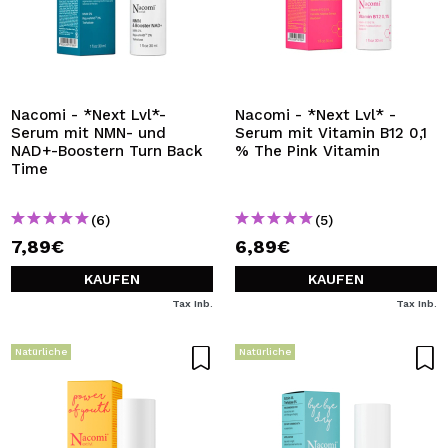
Nacomi - *Next Lvl*-
Nacomi - *Next Lvl* -
Serum mit NMN- und
Serum mit Vitamin B12 0,1
NAD+-Boostern Turn Back
% The Pink Vitamin
Time
(6)
(5)
7,89€
6,89€
KAUFEN
KAUFEN
Tax Inb.
Tax Inb.
Natürliche
Natürliche