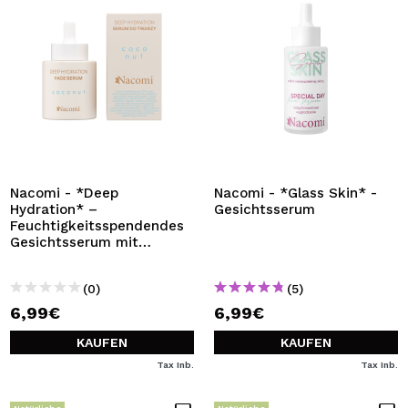
Nacomi - *Deep
Nacomi - *Glass Skin* -
Hydration* –
Gesichtsserum
Feuchtigkeitsspendendes
Gesichtsserum mit
Kokosnuss
(0)
(5)
6,99€
6,99€
KAUFEN
KAUFEN
Tax Inb.
Tax Inb.