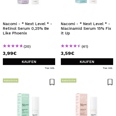
Nacomi - * Next Level * -
Nacomi - * Next Level * -
Retinol Serum 0,25% Be
Niacinamid Serum 15% Fix
Like Phoenix
it Up
(20)
(41)
3,99€
3,59€
KAUFEN
KAUFEN
Tax Inb.
Tax Inb.
Natürliche
Natürliche