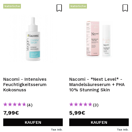
Natürliche
Natürliche
Nacomi - Intensives
Nacomi - *Next Level* -
Feuchtigkeitsserum
Mandelsäureserum + PHA
Kokosnuss
10% Stunning Skin
(4)
(3)
7,99€
5,99€
KAUFEN
KAUFEN
Tax Inb.
Tax Inb.