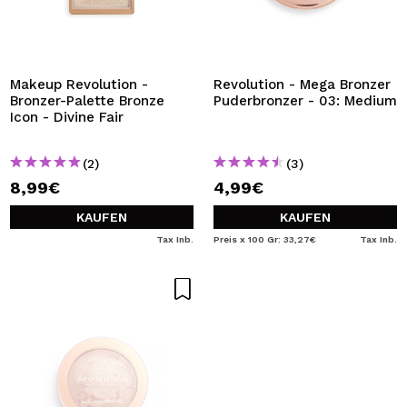
Makeup Revolution -
Revolution - Mega Bronzer
Bronzer-Palette Bronze
Puderbronzer - 03: Medium
Icon - Divine Fair
(2)
(3)
8,99€
4,99€
KAUFEN
KAUFEN
Tax Inb.
Preis x 100 Gr: 33,27€
Tax Inb.