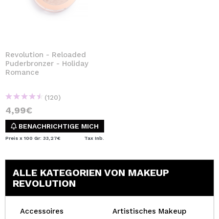
Revolution - Reloaded
Puderbronzer - Holiday
Romance
(120)
4,99€
BENACHRICHTIGE MICH
Preis x 100 Gr: 33,27€
Tax Inb.
ALLE KATEGORIEN VON MAKEUP
REVOLUTION
Accessoires
Artistisches Makeup