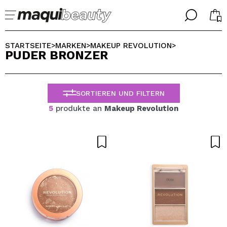
╳
╳
WÄHLE DEINE SPRACHE
STARTSEITE
MARKEN
MAKEUP REVOLUTION
>
>
>
PUDER BRONZER
Ich bin bereits #maquilover, ich habe ein Konto
WILLKOMMEN!
ALEMAN
ESPAÑOL
SORTIEREN UND FILTERN
ENGLISH
FRANCES
5
produkte an
Makeup Revolution
ITALIANO
PORTUGUESE
Passwort vergessen?
Ich habe hier kein Konto