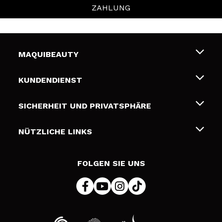
ZAHLUNG
MAQUIBEAUTY
Über uns
KUNDENDIENST
Beschäftigung
Liefer- und Versandkosten
SICHERHEIT UND PRIVATSPHÄRE
Geschenkkarten
Widerruf / Rücksendungen
Bedingungen und Datenschutz
NÜTZLICHE LINKS
Zahlung
Datenschutzrichtlinie
Kontakt
Cookies Policy
FOLGEN SIE UNS
Online Streitschlichtung (ODR)