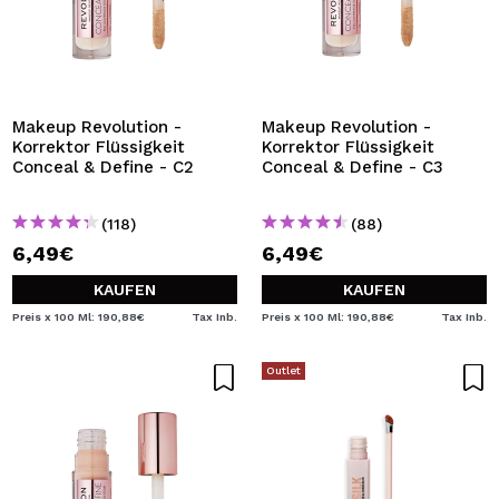
Makeup Revolution -
Makeup Revolution -
Korrektor Flüssigkeit
Korrektor Flüssigkeit
Conceal & Define - C2
Conceal & Define - C3
(118)
(88)
6,49€
6,49€
KAUFEN
KAUFEN
Preis x 100 Ml: 190,88€
Tax Inb.
Preis x 100 Ml: 190,88€
Tax Inb.
Outlet