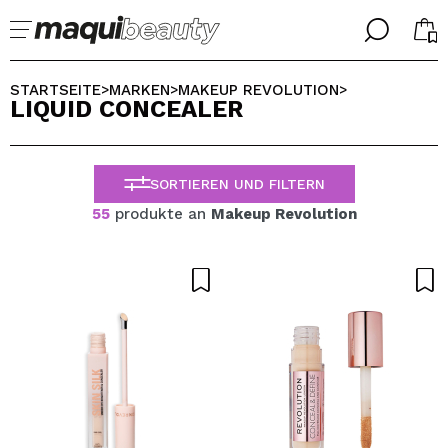
╳
╳
WÄHLE DEINE SPRACHE
STARTSEITE
MARKEN
MAKEUP REVOLUTION
>
>
>
LIQUID CONCEALER
Ich bin bereits #maquilover, ich habe ein Konto
WILLKOMMEN!
ALEMAN
ESPAÑOL
SORTIEREN UND FILTERN
ENGLISH
FRANCES
55
produkte an
Makeup Revolution
ITALIANO
PORTUGUESE
Passwort vergessen?
Ich habe hier kein Konto