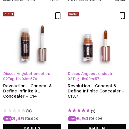
Preis x 100 Ml: 111,00€
Tax Inb.
Preis x 100 Ml: 139,80€
Tax Inb.
Outlet
Outlet
Dieses Angebot endet in:
Dieses Angebot endet in:
02
Tag
11
h
:
03
m
:
57
s
02
Tag
11
h
:
03
m
:
57
s
Revolution - Conceal &
Revolution - Conceal &
Define Infinite XL
Define Infinite Concealer -
Concealer - C14
C13.7
(0)
(1)
8,49€
5,94€
9,99€
6,99€
-15%
-15%
KAUFEN
KAUFEN