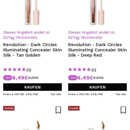
Dieses Angebot endet in:
Dieses Angebot endet in:
02
Tag
11
h
:
04
m
:
00
s
02
Tag
11
h
:
04
m
:
00
s
Revolution - Dark Circles
Revolution - Dark Circles
Illuminating Concealer Skin
Illuminating Concealer Skin
Silk - Tan Golden
Silk - Deep Red
(1)
(1)
8,49€
8,49€
9,99€
9,99€
-15%
-15%
KAUFEN
KAUFEN
Preis x 100 Ml: 249,75€
Tax Inb.
Preis x 100 Ml: 249,75€
Tax Inb.
Outlet
Outlet