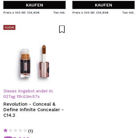
KAUFEN
KAUFEN
Preis x 100 Ml: 139,80€
Tax Inb.
Preis x 100 Ml: 139,80€
Tax Inb.
Outlet
Dieses Angebot endet in:
02
Tag
11
h
:
03
m
:
57
s
Revolution - Conceal &
Define Infinite Concealer -
C14.2
(1)