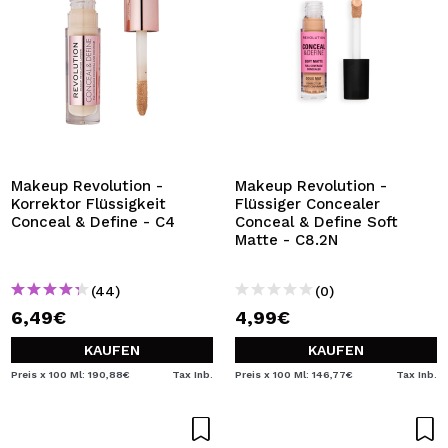
Makeup Revolution -
Makeup Revolution -
Korrektor Flüssigkeit
Flüssiger Concealer
Conceal & Define - C4
Conceal & Define Soft
Matte - C8.2N
(44)
(0)
6,49€
4,99€
KAUFEN
KAUFEN
Preis x 100 Ml: 190,88€
Tax Inb.
Preis x 100 Ml: 146,77€
Tax Inb.