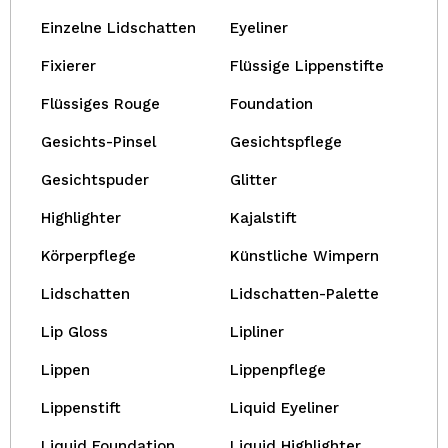
Einzelne Lidschatten
Eyeliner
Fixierer
Flüssige Lippenstifte
Flüssiges Rouge
Foundation
Gesichts-Pinsel
Gesichtspflege
Gesichtspuder
Glitter
Highlighter
Kajalstift
Körperpflege
Künstliche Wimpern
Lidschatten
Lidschatten-Palette
Lip Gloss
Lipliner
Lippen
Lippenpflege
Lippenstift
Liquid Eyeliner
Liquid Foundation
Liquid Highlighter