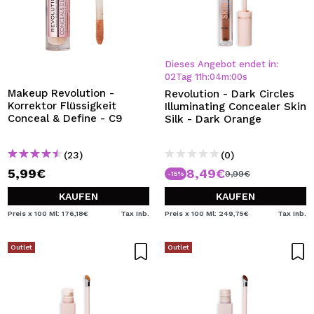
Dieses Angebot endet in:
02
Tag
11
h
:
04
m
:
00
s
Makeup Revolution -
Revolution - Dark Circles
Korrektor Flüssigkeit
Illuminating Concealer Skin
Conceal & Define - C9
Silk - Dark Orange
(23)
(0)
5,99€
8,49€
9,99€
-15%
KAUFEN
KAUFEN
Preis x 100 Ml: 176,18€
Tax Inb.
Preis x 100 Ml: 249,75€
Tax Inb.
Outlet
Outlet