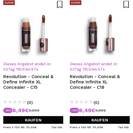
Outlet
Outlet
Dieses Angebot endet in:
Dieses Angebot endet in:
02
Tag
11
h
:
03
m
:
57
s
02
Tag
11
h
:
03
m
:
57
s
Revolution - Conceal &
Revolution - Conceal &
Define Infinite XL
Define Infinite XL
Concealer - C15
Concealer - C18
(0)
(0)
8,49€
8,49€
9,99€
9,99€
-15%
-15%
KAUFEN
KAUFEN
Preis x 100 Ml: 111,00€
Tax Inb.
Preis x 100 Ml: 111,00€
Tax Inb.