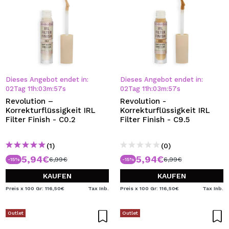
Dieses Angebot endet in:
Dieses Angebot endet in:
02
Tag
11
h
:
03
m
:
57
s
02
Tag
11
h
:
03
m
:
57
s
Revolution –
Revolution -
Korrekturflüssigkeit IRL
Korrekturflüssigkeit IRL
Filter Finish - C0.2
Filter Finish - C9.5
(1)
(0)
5,94€
5,94€
6,99€
6,99€
-15%
-15%
KAUFEN
KAUFEN
Preis x 100 Gr: 116,50€
Tax Inb.
Preis x 100 Gr: 116,50€
Tax Inb.
Outlet
Outlet