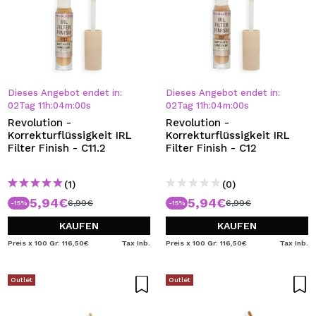
Dieses Angebot endet in:
Dieses Angebot endet in:
02
Tag
11
h
:
04
m
:
00
s
02
Tag
11
h
:
04
m
:
00
s
Revolution -
Revolution -
Korrekturflüssigkeit IRL
Korrekturflüssigkeit IRL
Filter Finish - C11.2
Filter Finish - C12
(1)
(0)
5,94€
5,94€
6,99€
6,99€
-15%
-15%
KAUFEN
KAUFEN
Preis x 100 Gr: 116,50€
Tax Inb.
Preis x 100 Gr: 116,50€
Tax Inb.
Outlet
Outlet