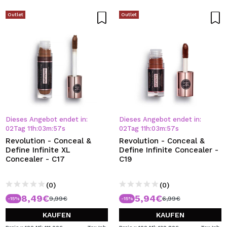
Outlet
Outlet
Dieses Angebot endet in:
Dieses Angebot endet in:
02
Tag
11
h
:
03
m
:
57
s
02
Tag
11
h
:
03
m
:
57
s
Revolution - Conceal &
Revolution - Conceal &
Define Infinite XL
Define Infinite Concealer -
Concealer - C17
C19
(0)
(0)
8,49€
5,94€
9,99€
6,99€
-15%
-15%
KAUFEN
KAUFEN