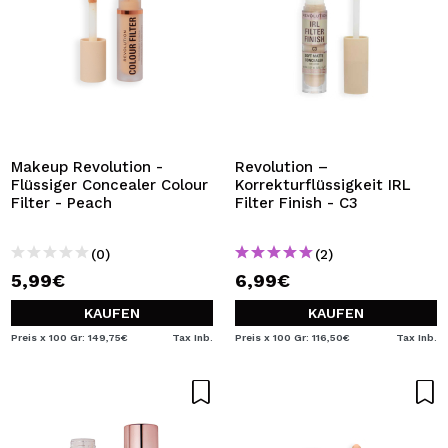
Makeup Revolution -
Revolution –
Flüssiger Concealer Colour
Korrekturflüssigkeit IRL
Filter - Peach
Filter Finish - C3
(0)
(2)
5,99€
6,99€
KAUFEN
KAUFEN
Preis x 100 Gr: 149,75€
Tax Inb.
Preis x 100 Gr: 116,50€
Tax Inb.