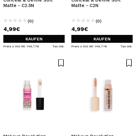
Conceal & Define Soft
Conceal & Define Soft
Matte - C2.5N
Matte - C2N
(0)
(0)
4,99€
4,99€
KAUFEN
KAUFEN
Preis x 100 Ml: 146,77€
Tax Inb.
Preis x 100 Ml: 146,77€
Tax Inb.