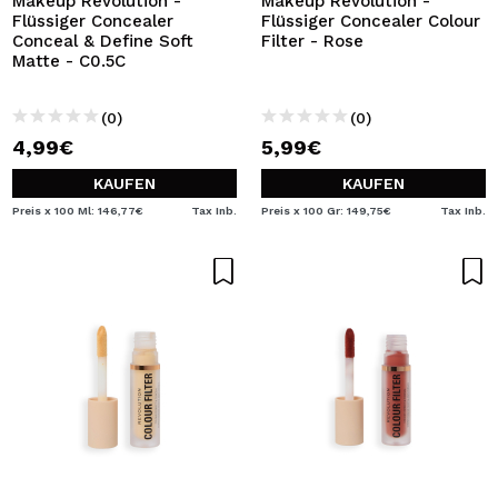
Makeup Revolution -
Makeup Revolution -
Flüssiger Concealer
Flüssiger Concealer Colour
Conceal & Define Soft
Filter - Rose
Matte - C0.5C
(0)
(0)
4,99€
5,99€
KAUFEN
KAUFEN
Preis x 100 Ml: 146,77€
Tax Inb.
Preis x 100 Gr: 149,75€
Tax Inb.