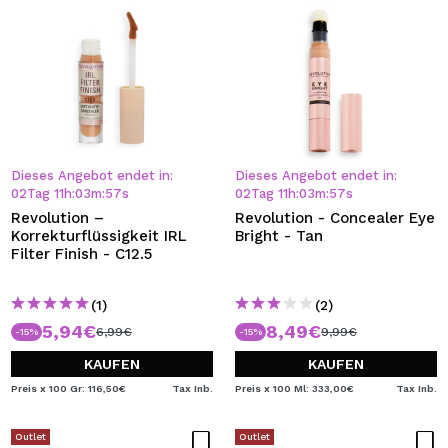
Dieses Angebot endet in:
Dieses Angebot endet in:
02
Tag
11
h
:
03
m
:
57
s
02
Tag
11
h
:
03
m
:
57
s
Revolution –
Revolution - Concealer Eye
Korrekturflüssigkeit IRL
Bright - Tan
Filter Finish - C12.5
(1)
(2)
5,94€
8,49€
6,99€
9,99€
-15%
-15%
KAUFEN
KAUFEN
Preis x 100 Gr: 116,50€
Tax Inb.
Preis x 100 Ml: 333,00€
Tax Inb.
Outlet
Outlet