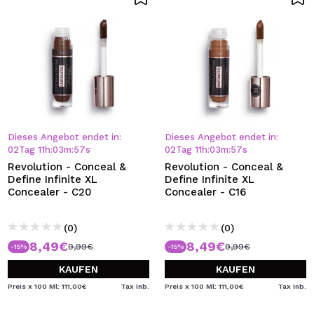
Dieses Angebot endet in:
Dieses Angebot endet in:
02
Tag
11
h
:
03
m
:
57
s
02
Tag
11
h
:
03
m
:
57
s
Revolution - Conceal &
Revolution - Conceal &
Define Infinite XL
Define Infinite XL
Concealer - C20
Concealer - C16
(0)
(0)
8,49€
8,49€
9,99€
9,99€
-15%
-15%
KAUFEN
KAUFEN
Preis x 100 Ml: 111,00€
Tax Inb.
Preis x 100 Ml: 111,00€
Tax Inb.