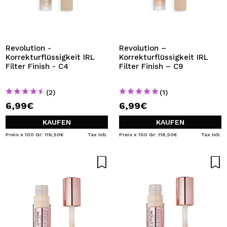
Revolution -
Revolution –
Korrekturflüssigkeit IRL
Korrekturflüssigkeit IRL
Filter Finish - C4
Filter Finish – C9
(2)
(1)
6,99€
6,99€
KAUFEN
KAUFEN
Preis x 100 Gr: 116,50€
Tax Inb.
Preis x 100 Gr: 116,50€
Tax Inb.