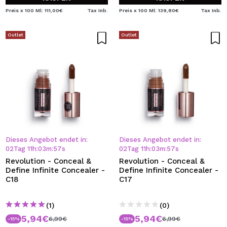
Preis x 100 Ml: 111,00€
Tax Inb.
Preis x 100 Ml: 139,80€
Tax Inb.
Outlet
Outlet
Dieses Angebot endet in:
Dieses Angebot endet in:
02
Tag
11
h
:
03
m
:
57
s
02
Tag
11
h
:
03
m
:
57
s
Revolution - Conceal &
Revolution - Conceal &
Define Infinite Concealer -
Define Infinite Concealer -
C18
C17
(1)
(0)
5,94€
5,94€
6,99€
6,99€
-15%
-15%