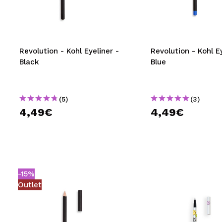
MAQUIFARMA
KOREA ZONE
TRAVEL SIZE
Revolution - Kohl Eyeliner -
Revolution - Kohl Ey
Black
Blue
NATURE
(5)
(3)
SPECIALS
4,49€
4,49€
OUTLET
SIE SIND ZURÜCKGEKEHRT!
BALD VERFÜGBAR
-15%
BLOG
Outlet