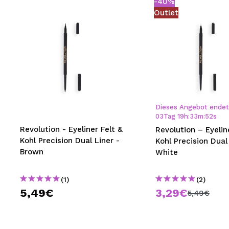
-40%
Outlet
Dieses Angebot endet 
03
Tag
19
h
:
33
m
:
51
s
Revolution - Eyeliner Felt &
Revolution – Eyelin
Kohl Precision Dual Liner -
Kohl Precision Dual
Brown
White
(1)
(2)
5,49€
3,29€
5,49€