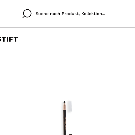
STIFT
Cristina
Antonia
Ines
Ich habe hier kein K
SPRACHE
ez que
Buena experiencia
Muy bien
Spedizi
ICH M
ALEMAN
ESPAÑOL
eriencia
imballa
ajería.
elegan
REGIS
colori sc
Durch die Erstellung e
Einkäufe schnell tätig