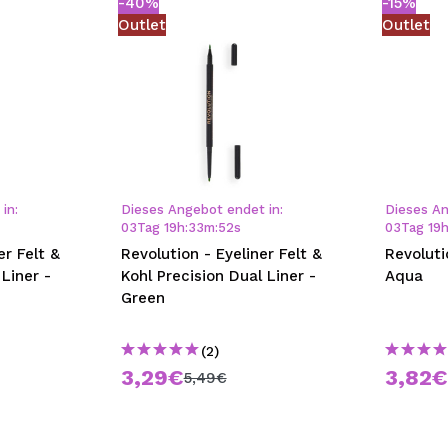
-40%
-15%
Outlet
Outlet
in:
Dieses Angebot endet in:
Dieses An
03
Tag
19
h
:
33
m
:
51
s
03
Tag
19
er Felt &
Revolution - Eyeliner Felt &
Revoluti
 Liner -
Kohl Precision Dual Liner -
Aqua
Green
(2)
3,29€
3,82
5,49€