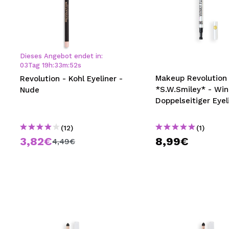
Dieses Angebot endet in:
03
Tag
19
h
:
33
m
:
51
s
Makeup Revolution 
Revolution - Kohl Eyeliner -
*S.W.Smiley* - Win
Nude
Doppelseitiger Eyel
(12)
(1)
3,82€
8,99€
4,49€