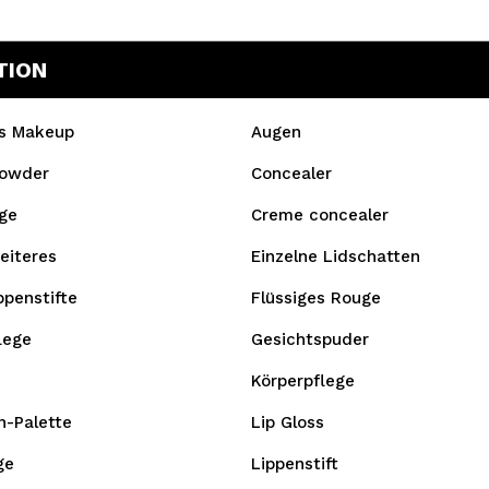
TION
es Makeup
Augen
owder
Concealer
ge
Creme concealer
eiteres
Einzelne Lidschatten
ppenstifte
Flüssiges Rouge
lege
Gesichtspuder
Körperpflege
n-Palette
Lip Gloss
ge
Lippenstift