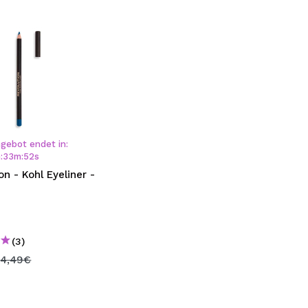
gebot endet in:
h
:
33
m
:
51
s
on - Kohl Eyeliner -
(3)
€
4,49€