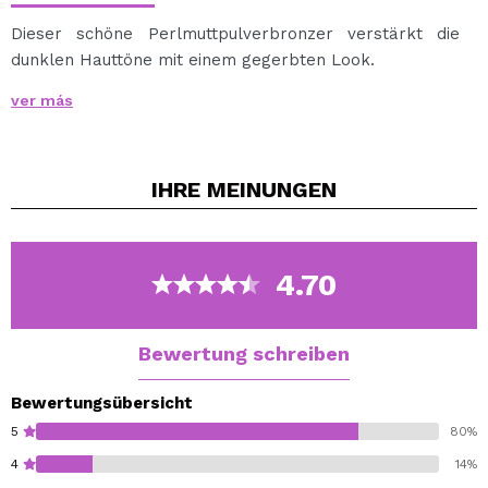
Dieser schöne Perlmuttpulverbronzer verstärkt die
dunklen Hauttöne mit einem gegerbten Look.
Sie können leicht ein natürliches Aussehen erhalten.
ver más
Erhältlich in verschiedenen Farbnuancen, um die
gewünschte Bräune zu erzielen.
Mit einem Pinsel auf die Wangen, die Stirn, das Kinn und
IHRE
MEINUNGEN
/ oder die Nase auftragen und gut mischen, um ein
weiches Leuchten zu erzielen.
Cruelty free.
4.70
Bewertung schreiben
Bewertungsübersicht
5
80%
4
14%