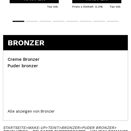
Tax Inb.
Preis x Einheit: 0,31€
Tax Inb.
BRONZER
Creme Bronzer
Puder bronzer
Alle anzeigen von Bronzer
STARTSEITE
>
MAKE-UP
>
TEINT
>
BRONZER
>
PUDER BRONZER
>