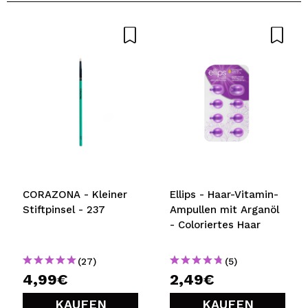
Dein Video könnte das erste sein. Stell es dir vor...
Würden Sie diesen Kauf empfehlen?
Ja
Nein
5/5
SENDEN
CORAZONA - Kleiner
Ellips - Haar-Vitamin-
Stiftpinsel - 237
Ampullen mit Arganöl
- Coloriertes Haar
(27)
(5)
4,99€
2,49€
KAUFEN
KAUFEN