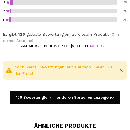
3
3%
2
1%
1
2%
Es gibt
120
globale Bewertung(en) zu diesem Produkt
(0 in
deiner Sprache)
AM MEISTEN BEWERTET
ÄLTESTE
NEUESTE
Noch keine Bewertungen auf Deutsch. Seien Sie
der Erste!
120 Bewertung(en) in anderen Sprachen anzeigen
ÄHNLICHE PRODUKTE
Ein Video oder Foto teilen