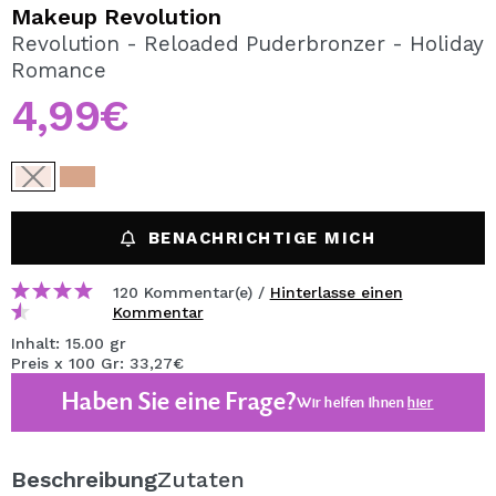
ICH MÖCHTE MICH
Makeup Revolution
REGISTRIEREN
Revolution - Reloaded Puderbronzer - Holiday
Romance
Durch die Erstellung eines Kontos bei Maquillalia.de
können Sie Ihre Einkäufe schnell tätigen, den Status Ihrer
4,99€
Bestellungen überprüfen und Ihre bisherigen Vorgänge
einsehen.
BENUTZERKONTO ERSTELLEN
BENACHRICHTIGE MICH
120 Kommentar(e) /
Hinterlasse einen
Kommentar
Inhalt: 15.00 gr
Preis x 100 Gr: 33,27€
Haben Sie eine Frage?
Wir helfen Ihnen
hier
Beschreibung
Zutaten