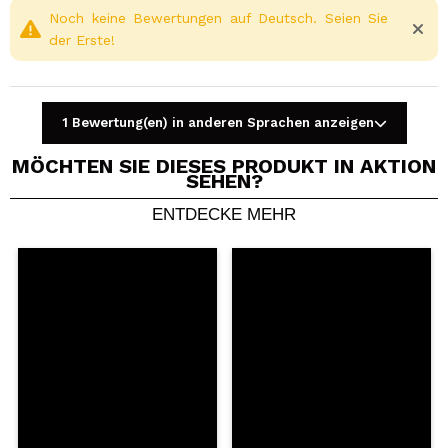
Noch keine Bewertungen auf Deutsch. Seien Sie
der Erste!
1 Bewertung(en) in anderen Sprachen anzeigen
MÖCHTEN SIE DIESES PRODUKT IN AKTION
SEHEN?
ENTDECKE MEHR
Ein Video oder Foto teilen
Dein Video könnte das erste sein. Stell es dir vor...
Würden Sie diesen Kauf empfehlen?
Ja
Nein
5/5
SENDEN