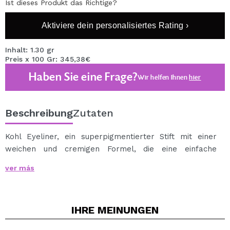
Ist dieses Produkt das Richtige?
Aktiviere dein personalisiertes Rating ›
Inhalt: 1.30 gr
Preis x 100 Gr: 345,38€
Haben Sie eine Frage?
Wir helfen Ihnen
hier
Beschreibung
Zutaten
Kohl Eyeliner, ein superpigmentierter Stift mit einer
weichen und cremigen Formel, die eine einfache
Anwendung in einem Durchgang ermöglicht.
ver más
Definieren Sie und färben Sie Ihren Blick mit diesem
fantastischen Eyeliner, der in der Lage ist, eine Vielzahl
von sogar geräucherten Blicken zu erhalten.
IHRE
MEINUNGEN
Cruelty-free.