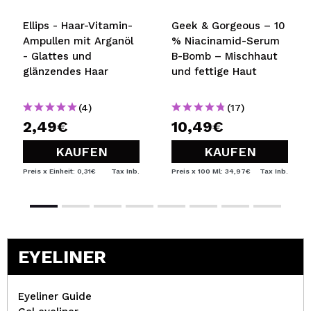
Ellips - Haar-Vitamin-
Geek & Gorgeous – 10
Ampullen mit Arganöl
% Niacinamid-Serum
- Glattes und
B-Bomb – Mischhaut
glänzendes Haar
und fettige Haut
(4)
(17)
2,49€
10,49€
KAUFEN
KAUFEN
Preis x Einheit: 0,31€
Tax Inb.
Preis x 100 Ml: 34,97€
Tax Inb.
EYELINER
Eyeliner Guide