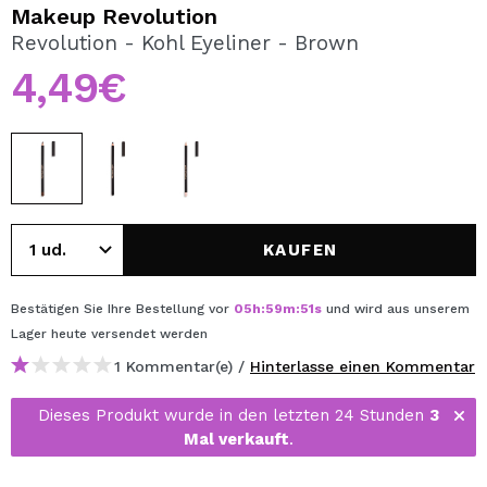
ICH MÖCHTE MICH
Makeup Revolution
REGISTRIEREN
Revolution - Kohl Eyeliner - Brown
4,49€
Durch die Erstellung eines Kontos bei Maquillalia.de
können Sie Ihre Einkäufe schnell tätigen, den Status Ihrer
Bestellungen überprüfen und Ihre bisherigen Vorgänge
einsehen.
BENUTZERKONTO ERSTELLEN
KAUFEN
Bestätigen Sie Ihre Bestellung vor
05
h
:
59
m
:
51
s
und wird aus unserem
Lager
heute
versendet werden
1 Kommentar(e) /
Hinterlasse einen Kommentar
Dieses Produkt wurde in den letzten 24 Stunden
3
Mal verkauft
.