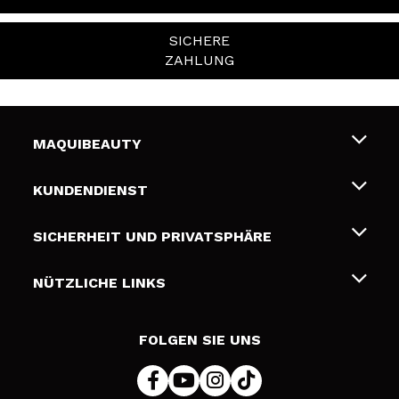
SICHERE
ZAHLUNG
MAQUIBEAUTY
Über uns
KUNDENDIENST
Beschäftigung
Liefer- und Versandkosten
SICHERHEIT UND PRIVATSPHÄRE
Geschenkkarten
Widerruf / Rücksendungen
Bedingungen und Datenschutz
NÜTZLICHE LINKS
Zahlung
Datenschutzrichtlinie
Kontakt
Cookies Policy
FOLGEN SIE UNS
Online Streitschlichtung (ODR)