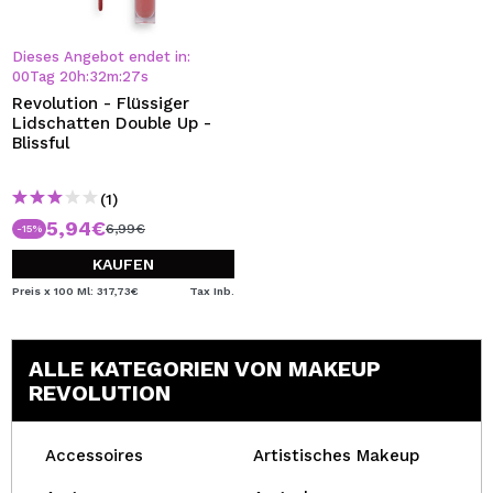
Dieses Angebot endet in:
00
Tag
20
h
:
32
m
:
26
s
Revolution - Flüssiger
Lidschatten Double Up -
Blissful
(1)
5,94€
6,99€
-15%
KAUFEN
Preis x 100 Ml: 317,73€
Tax Inb.
ALLE KATEGORIEN VON MAKEUP
REVOLUTION
Accessoires
Artistisches Makeup