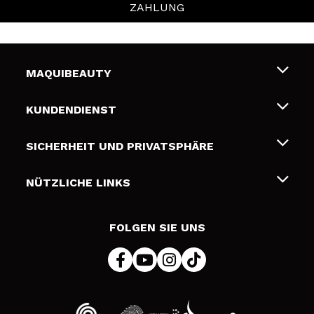
ZAHLUNG
MAQUIBEAUTY
Über uns
KUNDENDIENST
Beschäftigung
Liefer- und Versandkosten
SICHERHEIT UND PRIVATSPHÄRE
Geschenkkarten
Widerruf / Rücksendungen
Bedingungen und Datenschutz
NÜTZLICHE LINKS
Zahlung
Datenschutzrichtlinie
Kontakt
Cookies Policy
FOLGEN SIE UNS
Online Streitschlichtung (ODR)