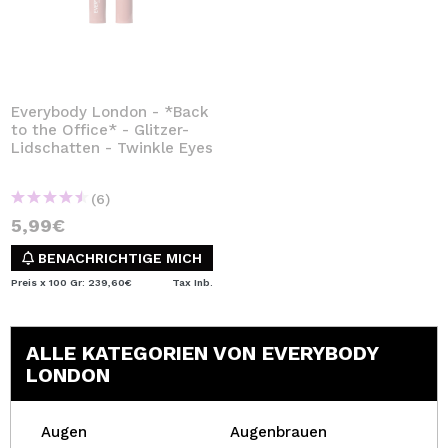
Everybody London - *Back
to the Office* - Glitzer-
Lidschatten - Twinkle Eyes
(6)
5,99€
BENACHRICHTIGE MICH
Preis x 100 Gr: 239,60€
Tax Inb.
ALLE KATEGORIEN VON EVERYBODY
LONDON
Augen
Augenbrauen