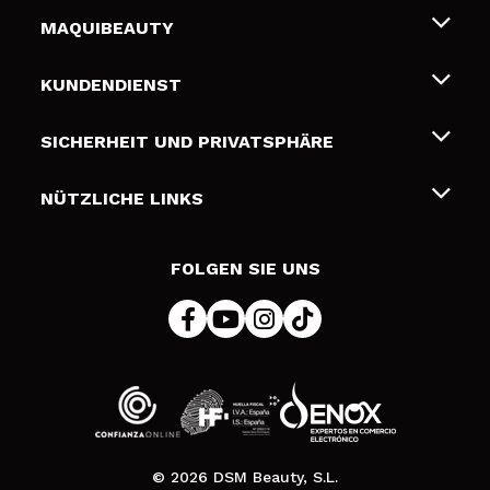
MAQUIBEAUTY
Über uns
KUNDENDIENST
Beschäftigung
Liefer- und Versandkosten
SICHERHEIT UND PRIVATSPHÄRE
Geschenkkarten
Widerruf / Rücksendungen
Bedingungen und Datenschutz
NÜTZLICHE LINKS
Zahlung
Datenschutzrichtlinie
Kontakt
Cookies Policy
FOLGEN SIE UNS
Online Streitschlichtung (ODR)
© 2026 DSM Beauty, S.L.