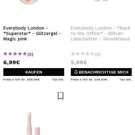
Everybody London -
Everybody London - *Back
*Superstar* - Glitzergel -
to the Office* - Glitzer-
Magic pink
Lidschatten - Wonderland
(3)
(3)
6,99€
5,99€
KAUFEN
BENACHRICHTIGE MICH
Preis x 100 Gr: 268,85€
Tax Inb.
Preis x 100 Gr: 239,60€
Tax Inb.