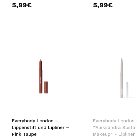
5,99€
5,99€
Everybody London –
Everybody London 
Lippenstift und Lipliner –
*Aleksandra Sosfa 
Pink Taupe
Makeup* - Lipliner