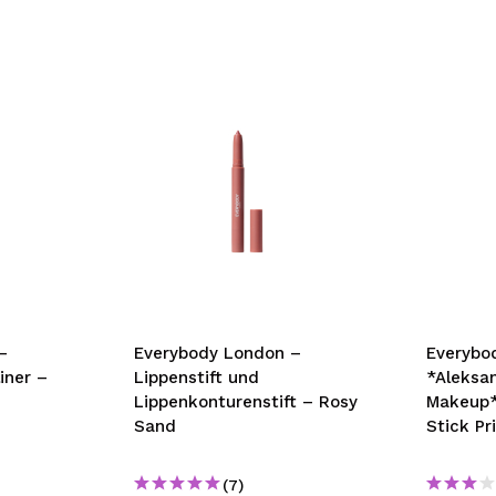
–
Everybody London –
Everybo
iner –
Lippenstift und
*Aleksa
Lippenkonturenstift – Rosy
Makeup* 
Sand
Stick Pr
(7)