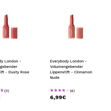
dy London -
Everybody London -
gebender
Volumengebender
ift - Dusty Rose
Lippenstift - Cinnamon
Nude
(3)
(4)
€
6,99€