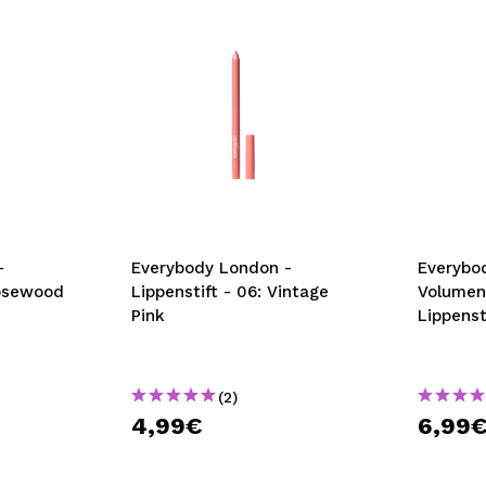
-
Everybody London -
Everybo
Rosewood
Lippenstift - 06: Vintage
Volumen
Pink
Lippenst
(2)
4,99€
6,99