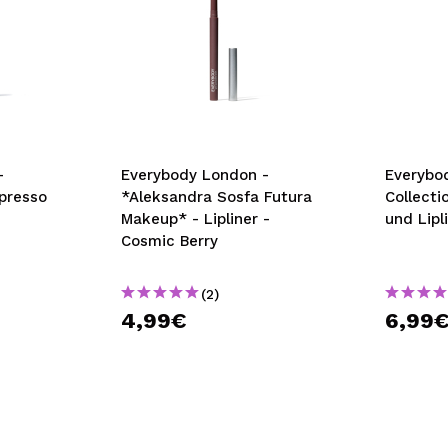
-
Everybody London -
Everybo
spresso
*Aleksandra Sosfa Futura
Collecti
Makeup* - Lipliner -
und Lipl
Cosmic Berry
(2)
4,99€
6,99