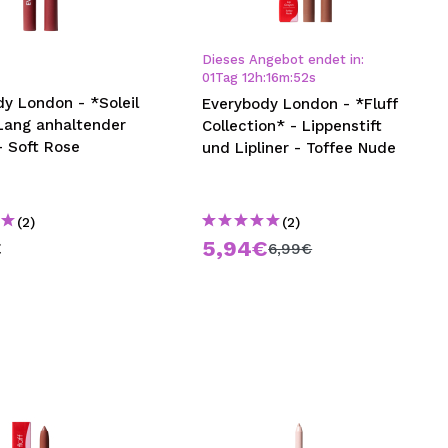
nsehen.
Dieses Angebot endet in:
01
Tag
12
h
:
16
m
:
51
s
NUTZERKONTO ERSTELLEN
y London - *Soleil
Everybody London - *Fluff
 Lang anhaltender
Collection* - Lippenstift
 - Soft Rose
und Lipliner - Toffee Nude
(2)
(2)
€
5,94€
6,99€