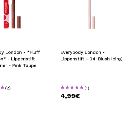
dy London - *Fluff
Everybody London -
on* - Lippenstift
Lippenstift - 04: Blush Icing
iner - Pink Taupe
(2)
(1)
€
4,99€