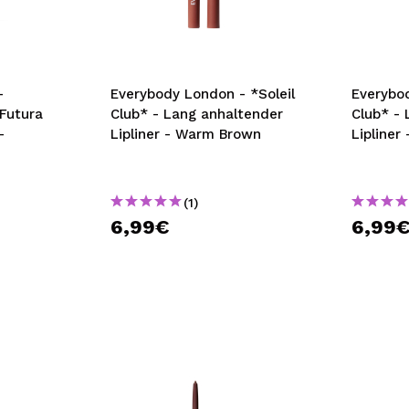
bisherigen Vorgänge ei
BE
-
Everybody London - *Soleil
Everybod
Futura
Club* - Lang anhaltender
Club* -
-
Lipliner - Warm Brown
Lipliner
(1)
6,99€
6,99