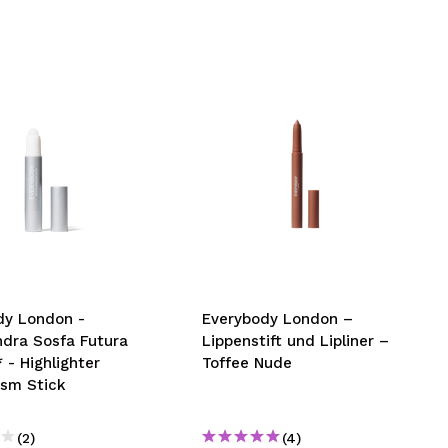
dy London -
Everybody London –
ndra Sosfa Futura
Lippenstift und Lipliner –
- Highlighter
Toffee Nude
ism Stick
(2)
(4)