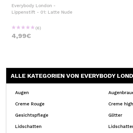
Everybody London -
Lippenstift - 01: Latte Nude
(6)
4,99€
ALLE KATEGORIEN VON EVERYBODY LON
Augen
Augenbrau
Creme Rouge
Creme high
Gesichtspflege
Glitter
Lidschatten
Lidschatte