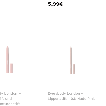
€
5,99€
dy London –
Everybody London -
ift und
Lippenstift - 03: Nude Pink
nturenstift –