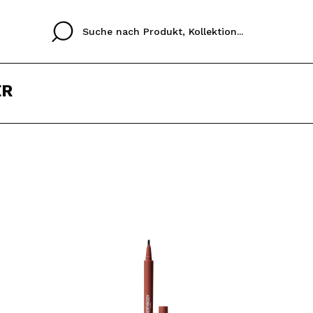
ER
Cristina
Antonia
Ines
Ich habe hier kein K
SPRACHE
ez que
Buena experiencia
Muy bien
Spedizi
ICH M
ALEMAN
ESPAÑOL
eriencia
imballa
ajería.
elegan
REGIS
colori sc
Durch die Erstellung e
Einkäufe schnell tätig