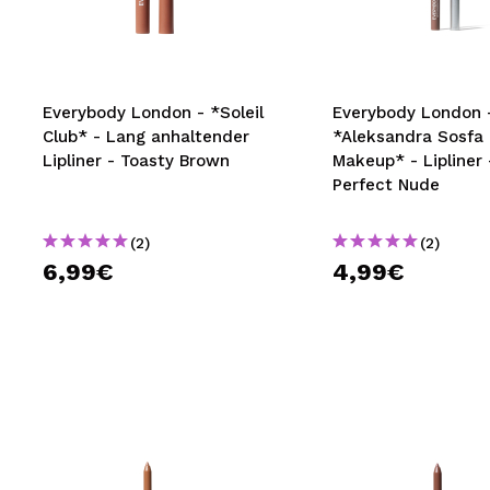
MAQUIFARMA
KOREA ZONE
TRAVEL SIZE
Everybody London - *Soleil
Everybody London 
Club* - Lang anhaltender
*Aleksandra Sosfa 
NATURE
Lipliner - Toasty Brown
Makeup* - Lipliner 
Perfect Nude
SPECIALS
(2)
(2)
OUTLET
6,99€
4,99€
SIE SIND ZURÜCKGEKEHRT!
BALD VERFÜGBAR
BLOG