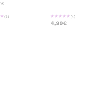
ink
(3)
(4)
€
4,99€