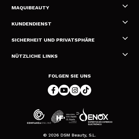
MAQUIBEAUTY
Über uns
KUNDENDIENST
Beschäftigung
Liefer- und Versandkosten
SICHERHEIT UND PRIVATSPHÄRE
Geschenkkarten
Widerruf / Rücksendungen
Bedingungen und Datenschutz
NÜTZLICHE LINKS
Zahlung
Datenschutzrichtlinie
Kontakt
Cookies Policy
FOLGEN SIE UNS
Online Streitschlichtung (ODR)
© 2026 DSM Beauty, S.L.