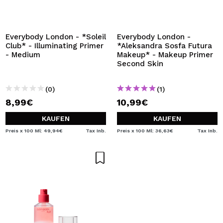
Everybody London - *Soleil
Everybody London -
Club* - Illuminating Primer
*Aleksandra Sosfa Futura
- Medium
Makeup* - Makeup Primer
Second Skin
(0)
(1)
8,99€
10,99€
KAUFEN
KAUFEN
Preis x 100 Ml: 49,94€
Tax Inb.
Preis x 100 Ml: 36,63€
Tax Inb.