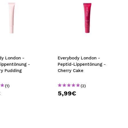
dy London -
Everybody London -
Lippentönung -
Peptid-Lippentönung -
ry Pudding
Cherry Cake
(1)
(2)
€
5,99€