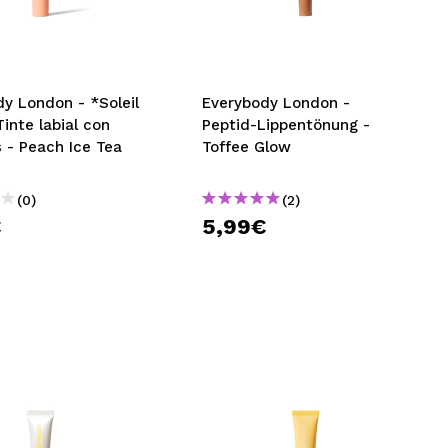
nsehen.
NUTZERKONTO ERSTELLEN
y London - *Soleil
Everybody London -
Tinte labial con
Peptid-Lippentönung -
 - Peach Ice Tea
Toffee Glow
(0)
(2)
€
5,99€