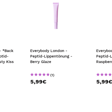
- *Back
Everybody London -
Everybo
ptid-
Peptid-Lippentönung -
Peptid-
sty Kiss
Berry Glaze
Raspber
(1)
5,99€
5,99