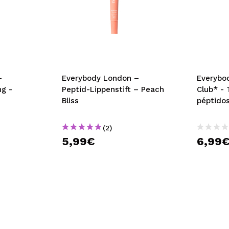
-
Everybody London –
Everybod
g -
Peptid-Lippenstift – Peach
Club* - 
Bliss
péptidos
(2)
5,99€
6,99