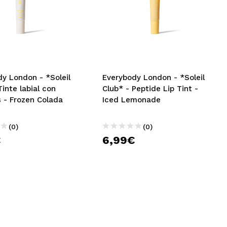
y London - *Soleil
Everybody London - *Soleil
Tinte labial con
Club* - Peptide Lip Tint -
 - Frozen Colada
Iced Lemonade
(0)
(0)
€
6,99€