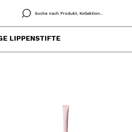
GE LIPPENSTIFTE
Cristina
Antonia
Ines
Ich habe hier kein K
SPRACHE
ez que
Buena experiencia
Muy bien
Spedizi
ICH M
ALEMAN
ESPAÑOL
eriencia
imballa
ajería.
elegan
REGIS
colori sc
Durch die Erstellung e
Einkäufe schnell tätig