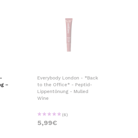
–
Everybody London - *Back
ng –
to the Office* - Peptid-
Lippentönung - Mulled
Wine
(6)
5,99€