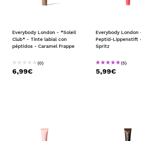
MAQUIFARMA
KOREA ZONE
TRAVEL SIZE
Everybody London - *Soleil
Everybody London 
Club* - Tinte labial con
Peptid-Lippenstift 
NATURE
péptidos - Caramel Frappe
Spritz
(0)
(5)
SPECIALS
6,99€
5,99€
OUTLET
SIE SIND ZURÜCKGEKEHRT!
BALD VERFÜGBAR
BLOG