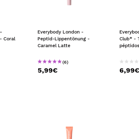
bisherigen Vorgänge ei
BE
–
Everybody London -
Everybod
– Coral
Peptid-Lippentönung -
Club* - 
Caramel Latte
péptidos
(6)
5,99€
6,99