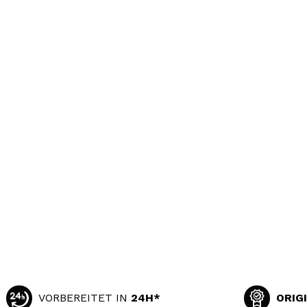
VORBEREITET IN
24H*
ORIG