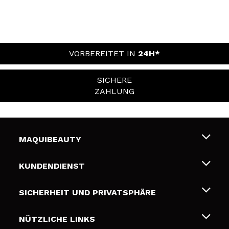
VORBEREITET IN
24H*
SICHERE
ZAHLUNG
MAQUIBEAUTY
Über uns
KUNDENDIENST
Beschäftigung
Liefer- und Versandkosten
SICHERHEIT UND PRIVATSPHÄRE
Geschenkkarten
Widerruf / Rücksendungen
Bedingungen und Datenschutz
NÜTZLICHE LINKS
Zahlung