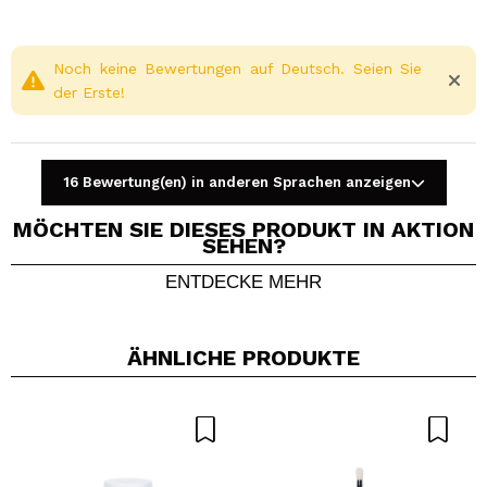
Noch keine Bewertungen auf Deutsch. Seien Sie
der Erste!
16 Bewertung(en) in anderen Sprachen anzeigen
MÖCHTEN SIE DIESES PRODUKT IN AKTION
SEHEN?
ENTDECKE MEHR
Ein Video oder Foto teilen
Dein Video könnte das erste sein. Stell es dir vor...
ÄHNLICHE PRODUKTE
Würden Sie diesen Kauf empfehlen?
Ja
Nein
5/5
SENDEN