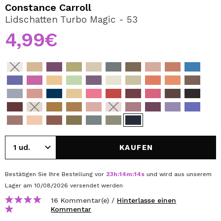
ICH MÖCHTE MICH
Constance Carroll
REGISTRIEREN
Lidschatten Turbo Magic - 53
4,99€
Durch die Erstellung eines Kontos bei Maquillalia.de
können Sie Ihre Einkäufe schnell tätigen, den Status Ihrer
Bestellungen überprüfen und Ihre bisherigen Vorgänge
einsehen.
BENUTZERKONTO ERSTELLEN
KAUFEN
Bestätigen Sie Ihre Bestellung vor
23
h
:
14
m
:
14
s
und wird aus unserem
Lager
am 10/08/2026
versendet werden
16 Kommentar(e) /
Hinterlasse einen
Kommentar