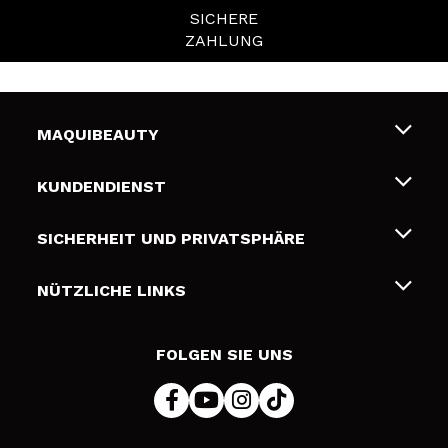
SICHERE
ZAHLUNG
MAQUIBEAUTY
Über uns
KUNDENDIENST
Beschäftigung
Liefer- und Versandkosten
SICHERHEIT UND PRIVATSPHÄRE
Geschenkkarten
Widerruf / Rücksendungen
Bedingungen und Datenschutz
NÜTZLICHE LINKS
Zahlung
Datenschutzrichtlinie
Kontakt
Cookies Policy
FOLGEN SIE UNS
Online Streitschlichtung (ODR)