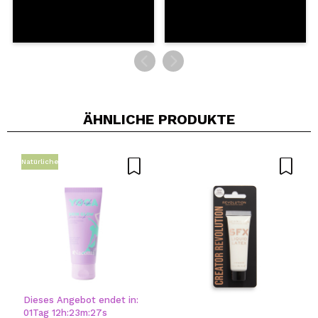
ÄHNLICHE PRODUKTE
Natürliche
Dieses Angebot endet in:
01
Tag
12
h
:
23
m
:
27
s