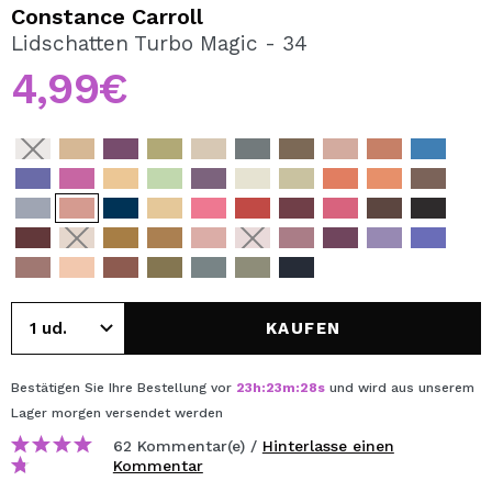
ICH MÖCHTE MICH
Constance Carroll
REGISTRIEREN
Lidschatten Turbo Magic - 34
4,99€
Durch die Erstellung eines Kontos bei Maquillalia.de
können Sie Ihre Einkäufe schnell tätigen, den Status Ihrer
Bestellungen überprüfen und Ihre bisherigen Vorgänge
einsehen.
BENUTZERKONTO ERSTELLEN
KAUFEN
Bestätigen Sie Ihre Bestellung vor
23
h
:
23
m
:
28
s
und wird aus unserem
Lager
morgen
versendet werden
62 Kommentar(e) /
Hinterlasse einen
Kommentar