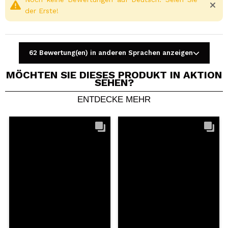
der Erste!
62 Bewertung(en) in anderen Sprachen anzeigen
MÖCHTEN SIE DIESES PRODUKT IN AKTION
SEHEN?
ENTDECKE MEHR
Ein Video oder Foto teilen
Dein Video könnte das erste sein. Stell es dir vor...
Würden Sie diesen Kauf empfehlen?
Ja
Nein
5/5
SENDEN