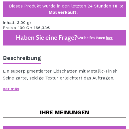
Dieses Produkt wurde in den letzten 24 Stunden
18
Mal verkauft
.
Inhalt: 3.00 gr
Preis x 100 Gr: 166,33€
Haben Sie eine Frage?
Wir helfen Ihnen
hier
Beschreibung
Ein superpigmentierter Lidschatten mit Metallic-Finish.
Seine zarte, seidige Textur erleichtert das Auftragen.
Sie erhalten einen hellen, farbenfrohen Look.
ver más
IHRE
MEINUNGEN