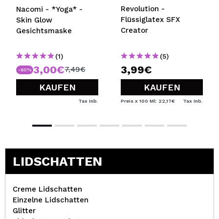
Revolution -
Nacomi - *Yoga* -
Flüssiglatex SFX
Skin Glow
Creator
Gesichtsmaske
(1)
(5)
3,00€
3,99€
7,49€
-60%
KAUFEN
KAUFEN
Tax Inb.
Preis x 100 Ml: 22,17€
Tax Inb.
LIDSCHATTEN
Creme Lidschatten
Einzelne Lidschatten
Glitter