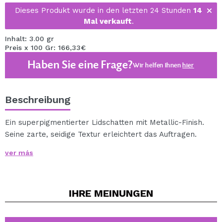
Dieses Produkt wurde in den letzten 24 Stunden
14
Mal verkauft
.
Inhalt: 3.00 gr
Preis x 100 Gr: 166,33€
Haben Sie eine Frage?
Wir helfen Ihnen
hier
Beschreibung
Ein superpigmentierter Lidschatten mit Metallic-Finish.
Seine zarte, seidige Textur erleichtert das Auftragen.
Sie erhalten einen hellen, farbenfrohen Look.
ver más
IHRE
MEINUNGEN