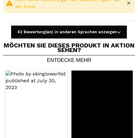
der Erste!
42 Bewertung(en) in anderen Sprachen anzeigen
MÖCHTEN SIE DIESES PRODUKT IN AKTION
SEHEN?
ENTDECKE MEHR
Ein Video oder Foto teilen
Dein Video könnte das erste sein. Stell es dir vor...
Würden Sie diesen Kauf empfehlen?
Ja
Nein
5/5
SENDEN