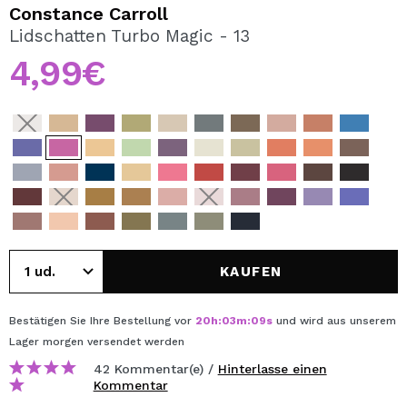
ICH MÖCHTE MICH
Constance Carroll
REGISTRIEREN
Lidschatten Turbo Magic - 13
4,99€
Durch die Erstellung eines Kontos bei Maquillalia.de
können Sie Ihre Einkäufe schnell tätigen, den Status Ihrer
Bestellungen überprüfen und Ihre bisherigen Vorgänge
einsehen.
BENUTZERKONTO ERSTELLEN
KAUFEN
Bestätigen Sie Ihre Bestellung vor
20
h
:
03
m
:
08
s
und wird aus unserem
Lager
morgen
versendet werden
42 Kommentar(e) /
Hinterlasse einen
Kommentar