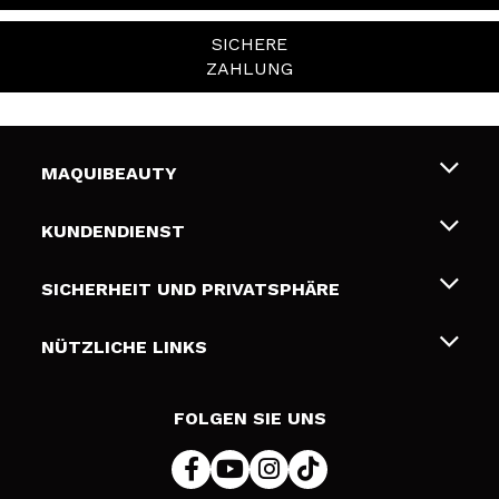
SICHERE
ZAHLUNG
MAQUIBEAUTY
Über uns
KUNDENDIENST
Beschäftigung
Liefer- und Versandkosten
SICHERHEIT UND PRIVATSPHÄRE
Geschenkkarten
Widerruf / Rücksendungen
Bedingungen und Datenschutz
NÜTZLICHE LINKS
Zahlung
Datenschutzrichtlinie
Kontakt
Cookies Policy
FOLGEN SIE UNS
Online Streitschlichtung (ODR)