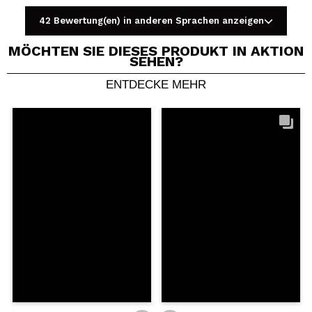
42 Bewertung(en) in anderen Sprachen anzeigen
MÖCHTEN SIE DIESES PRODUKT IN AKTION
SEHEN?
ENTDECKE MEHR
Ein Video oder Foto teilen
Dein Video könnte das erste sein. Stell es dir vor...
Würden Sie diesen Kauf empfehlen?
Ja
Nein
5/5
SENDEN