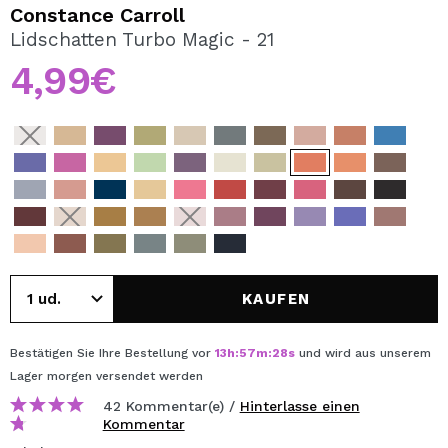
ICH MÖCHTE MICH
Constance Carroll
REGISTRIEREN
Lidschatten Turbo Magic - 21
4,99€
Durch die Erstellung eines Kontos bei Maquillalia.de
können Sie Ihre Einkäufe schnell tätigen, den Status Ihrer
Bestellungen überprüfen und Ihre bisherigen Vorgänge
einsehen.
BENUTZERKONTO ERSTELLEN
KAUFEN
Bestätigen Sie Ihre Bestellung vor
13
h
:
57
m
:
28
s
und wird aus unserem
Lager
morgen
versendet werden
42 Kommentar(e) /
Hinterlasse einen
Kommentar