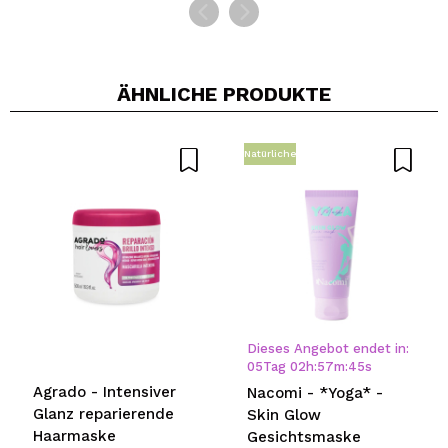
ÄHNLICHE PRODUKTE
Natürliche
Dieses Angebot endet in:
05
Tag
02
h
:
57
m
:
45
s
Agrado - Intensiver
Nacomi - *Yoga* -
Glanz reparierende
Skin Glow
Haarmaske
Gesichtsmaske