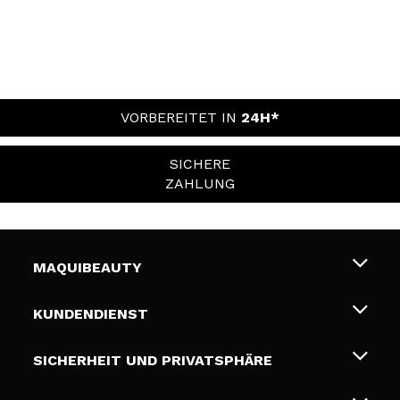
VORBEREITET IN
24H*
SICHERE
ZAHLUNG
MAQUIBEAUTY
Über uns
KUNDENDIENST
Beschäftigung
Liefer- und Versandkosten
SICHERHEIT UND PRIVATSPHÄRE
Geschenkkarten
Widerruf / Rücksendungen
Bedingungen und Datenschutz