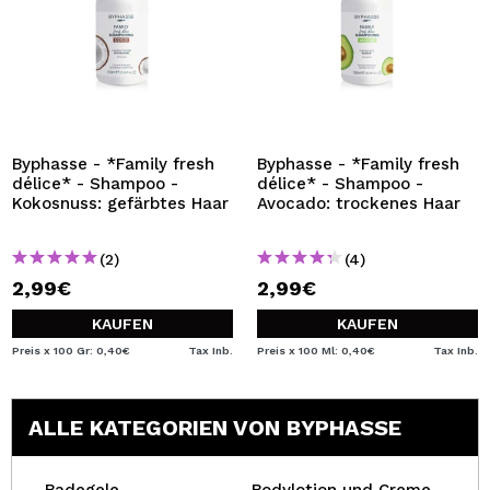
Byphasse - *Family fresh
Byphasse - *Family fresh
délice* - Shampoo -
délice* - Shampoo -
Kokosnuss: gefärbtes Haar
Avocado: trockenes Haar
(2)
(4)
2,99€
2,99€
KAUFEN
KAUFEN
Preis x 100 Gr: 0,40€
Tax Inb.
Preis x 100 Ml: 0,40€
Tax Inb.
ALLE KATEGORIEN VON BYPHASSE