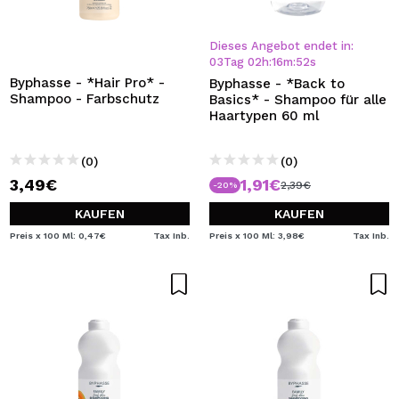
Dieses Angebot endet in:
03
Tag
02
h
:
16
m
:
51
s
Byphasse - *Hair Pro* -
Byphasse - *Back to
Shampoo - Farbschutz
Basics* - Shampoo für alle
Haartypen 60 ml
(0)
(0)
3,49€
1,91€
2,39€
-20%
KAUFEN
KAUFEN
Preis x 100 Ml: 0,47€
Tax Inb.
Preis x 100 Ml: 3,98€
Tax Inb.