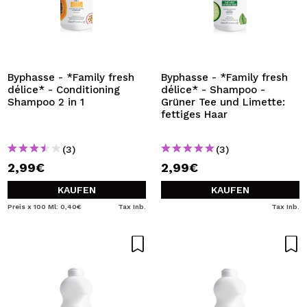
Byphasse - *Family fresh
Byphasse - *Family fresh
délice* - Conditioning
délice* - Shampoo -
Shampoo 2 in 1
Grüner Tee und Limette:
fettiges Haar
(3)
(3)
2,99€
2,99€
KAUFEN
KAUFEN
Preis x 100 Ml: 0,40€
Tax Inb.
Tax Inb.