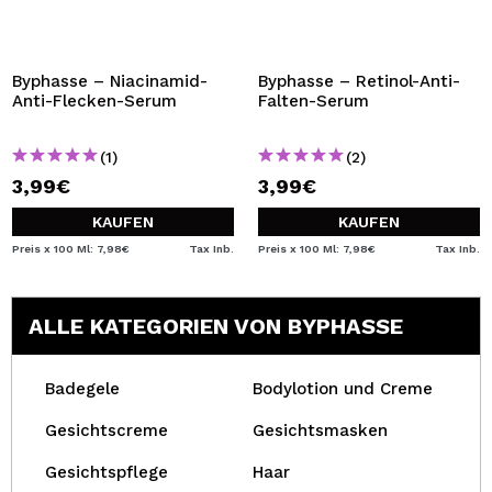
Byphasse – Niacinamid-
Byphasse – Retinol-Anti-
Anti-Flecken-Serum
Falten-Serum
(1)
(2)
3,99€
3,99€
KAUFEN
KAUFEN
Preis x 100 Ml: 7,98€
Tax Inb.
Preis x 100 Ml: 7,98€
Tax Inb.
ALLE KATEGORIEN VON BYPHASSE
Badegele
Bodylotion und Creme
Gesichtscreme
Gesichtsmasken
Gesichtspflege
Haar