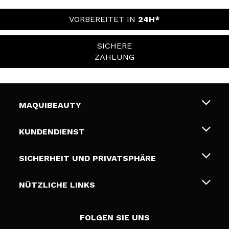
VORBEREITET IN
24H*
SICHERE
ZAHLUNG
MAQUIBEAUTY
Über uns
KUNDENDIENST
Beschäftigung
Liefer- und Versandkosten
SICHERHEIT UND PRIVATSPHÄRE
Geschenkkarten
Widerruf / Rücksendungen
Bedingungen und Datenschutz
NÜTZLICHE LINKS
Zahlung
Datenschutzrichtlinie
Kontakt
Cookies Policy
FOLGEN SIE UNS
Online Streitschlichtung (ODR)