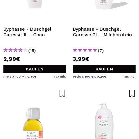
Byphasse - Duschgel
Byphasse - Duschgel
Caresse 1L - Coco
Caresse 2L - Milchprotein
(15)
(7)
2,99€
3,99€
KAUFEN
KAUFEN
Preis x 100 Ml: 0,30€
Tax Inb.
Preis x 100 Gr: 0,20€
Tax Inb.