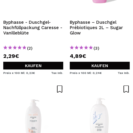
Byphasse - Duschgel-
Byphasse – Duschgel
Nachfüllpackung Caresse -
Prébiotiques 2L – Sugar
Vanilleblüte
Glow
(2)
(3)
2,29€
4,89€
KAUFEN
KAUFEN
Preis x 100 Ml: 0,23€
Tax Inb.
Preis x 100 Ml: 0,24€
Tax Inb.