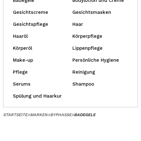
Badegele
Bodylotion und Creme
Gesichtscreme
Gesichtsmasken
Gesichtspflege
Haar
Haaröl
Körperpflege
Körperöl
Lippenpflege
Make-up
Persönliche Hygiene
Pflege
Reinigung
Serums
Shampoo
Spülung und Haarkur
STARTSEITE
>
MARKEN
>
BYPHASSE
>
BADEGELE