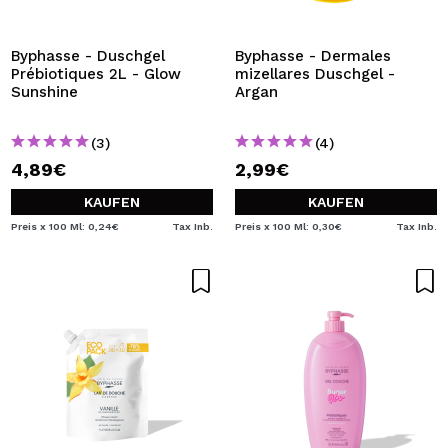
Byphasse - Duschgel
Byphasse - Dermales
Prébiotiques 2L - Glow
mizellares Duschgel -
Sunshine
Argan
(3)
(4)
4,89€
2,99€
KAUFEN
KAUFEN
Preis x 100 Ml: 0,24€
Tax Inb.
Preis x 100 Ml: 0,30€
Tax Inb.