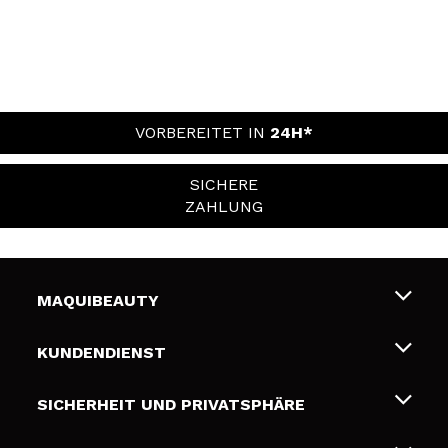
VORBEREITET IN
24H*
SICHERE
ZAHLUNG
MAQUIBEAUTY
Über uns
KUNDENDIENST
Beschäftigung
Liefer- und Versandkosten
SICHERHEIT UND PRIVATSPHÄRE
Geschenkkarten
Widerruf / Rücksendungen