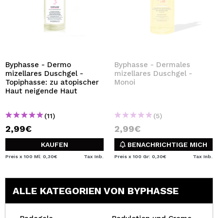
Byphasse - Dermo
Byphasse - Dermales
mizellares Duschgel -
mizellares Duschgel -
Topiphasse: zu atopischer
Monoi
Haut neigende Haut
(11)
(5)
2,99€
2,99€
KAUFEN
BENACHRICHTIGE MICH
Preis x 100 Ml: 0,30€
Tax Inb.
Preis x 100 Gr: 0,30€
Tax Inb.
ALLE KATEGORIEN VON BYPHASSE