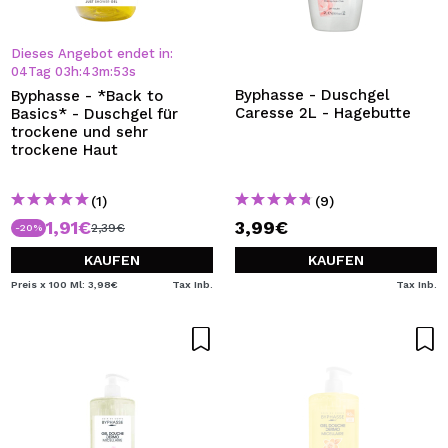
Dieses Angebot endet in:
04
Tag
03
h
:
43
m
:
52
s
Byphasse - Duschgel
Byphasse - *Back to
Caresse 2L - Hagebutte
Basics* - Duschgel für
trockene und sehr
trockene Haut
(1)
(9)
1,91€
3,99€
2,39€
-20%
KAUFEN
KAUFEN
Preis x 100 Ml: 3,98€
Tax Inb.
Tax Inb.