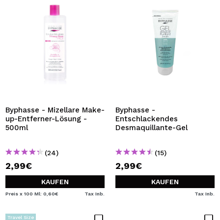
Byphasse - Mizellare Make-
Byphasse -
up-Entferner-Lösung -
Entschlackendes
500ml
Desmaquillante-Gel
(24)
(15)
2,99€
2,99€
KAUFEN
KAUFEN
Preis x 100 Ml: 0,60€
Tax Inb.
Tax Inb.
Travel Size