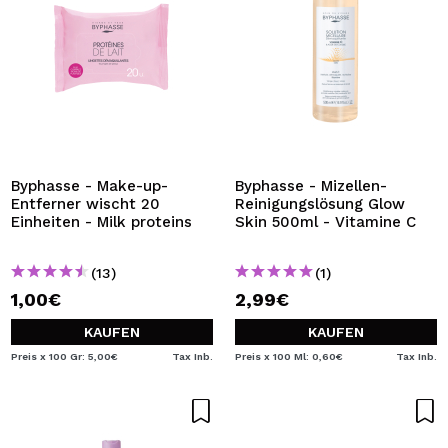
Byphasse - Make-up-
Byphasse - Mizellen-
Entferner wischt 20
Reinigungslösung Glow
Einheiten - Milk proteins
Skin 500ml - Vitamine C
(13)
(1)
1,00€
2,99€
KAUFEN
KAUFEN
Preis x 100 Gr: 5,00€
Tax Inb.
Preis x 100 Ml: 0,60€
Tax Inb.