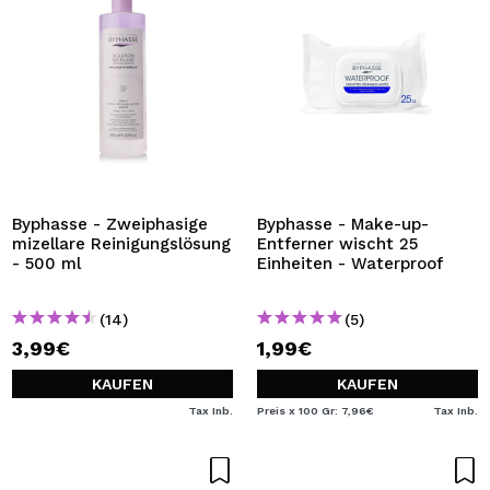
Byphasse - Zweiphasige
Byphasse - Make-up-
mizellare Reinigungslösung
Entferner wischt 25
- 500 ml
Einheiten - Waterproof
(14)
(5)
3,99€
1,99€
KAUFEN
KAUFEN
Tax Inb.
Preis x 100 Gr: 7,96€
Tax Inb.