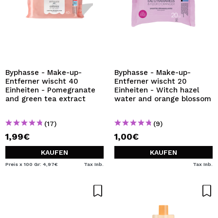
Byphasse - Make-up-
Byphasse - Make-up-
Entferner wischt 40
Entferner wischt 20
Einheiten - Pomegranate
Einheiten - Witch hazel
and green tea extract
water and orange blossom
(17)
(9)
1,99€
1,00€
KAUFEN
KAUFEN
Preis x 100 Gr: 4,97€
Tax Inb.
Tax Inb.