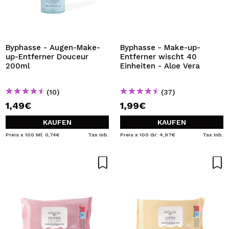
Byphasse - Augen-Make-
Byphasse - Make-up-
up-Entferner Douceur
Entferner wischt 40
200ml
Einheiten - Aloe Vera
(10)
(37)
1,49€
1,99€
KAUFEN
KAUFEN
Preis x 100 Ml: 0,74€
Tax Inb.
Preis x 100 Gr: 4,97€
Tax Inb.