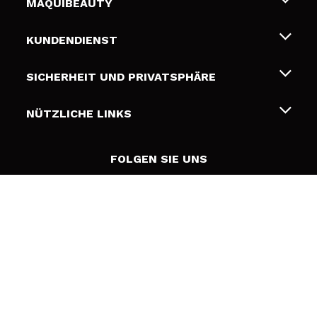
MAQUIBEAUTY
Über uns
KUNDENDIENST
Beschäftigung
Liefer- und Versandkosten
SICHERHEIT UND PRIVATSPHÄRE
Geschenkkarten
Widerruf / Rücksendungen
Bedingungen und Datenschutz
NÜTZLICHE LINKS
Zahlung
Datenschutzrichtlinie
Kontakt
Cookies Policy
FOLGEN SIE UNS
Online Streitschlichtung (ODR)
© 2026 DSM Beauty, S.L.