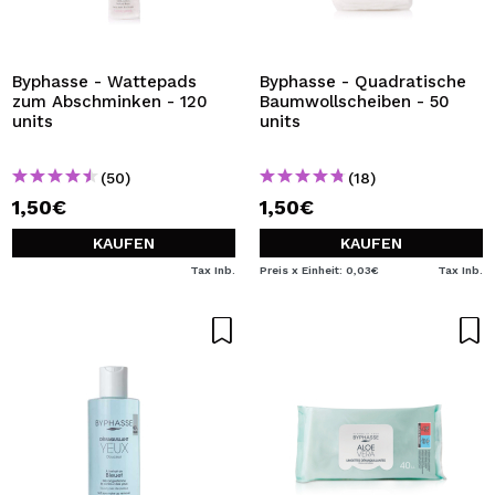
Byphasse - Wattepads
Byphasse - Quadratische
zum Abschminken - 120
Baumwollscheiben - 50
units
units
(50)
(18)
1,50€
1,50€
KAUFEN
KAUFEN
Tax Inb.
Preis x Einheit: 0,03€
Tax Inb.