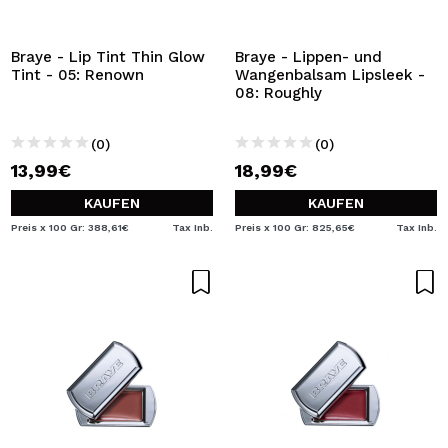
Braye - Lip Tint Thin Glow
Braye - Lippen- und
Tint - 05: Renown
Wangenbalsam Lipsleek -
08: Roughly
(0)
(0)
13,99€
18,99€
KAUFEN
KAUFEN
Preis x 100 Gr: 388,61€
Tax Inb.
Preis x 100 Gr: 825,65€
Tax Inb.