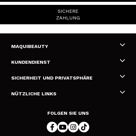
SICHERE
ZAHLUNG
MAQUIBEAUTY
Über uns
KUNDENDIENST
Beschäftigung
Liefer- und Versandkosten
SICHERHEIT UND PRIVATSPHÄRE
Geschenkkarten
Widerruf / Rücksendungen
Bedingungen und Datenschutz
NÜTZLICHE LINKS
Zahlung
Datenschutzrichtlinie
Kontakt
Cookies Policy
FOLGEN SIE UNS
Online Streitschlichtung (ODR)