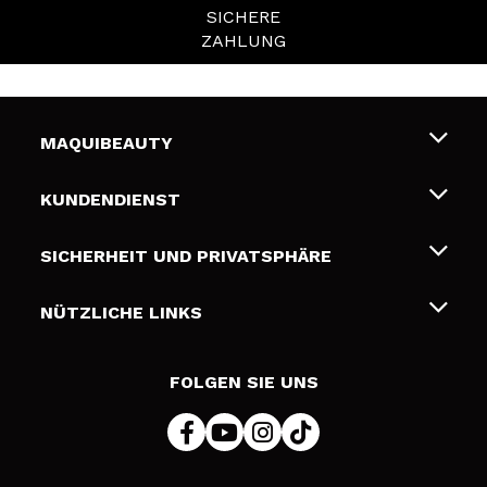
SICHERE
ZAHLUNG
MAQUIBEAUTY
Über uns
KUNDENDIENST
Beschäftigung
Liefer- und Versandkosten
SICHERHEIT UND PRIVATSPHÄRE
Geschenkkarten
Widerruf / Rücksendungen
Bedingungen und Datenschutz
NÜTZLICHE LINKS
Zahlung
Datenschutzrichtlinie
Kontakt
Cookies Policy
FOLGEN SIE UNS
Online Streitschlichtung (ODR)