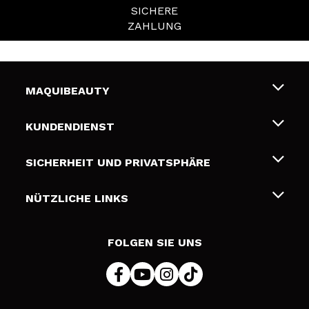
SICHERE
ZAHLUNG
MAQUIBEAUTY
Über uns
KUNDENDIENST
Beschäftigung
Liefer- und Versandkosten
SICHERHEIT UND PRIVATSPHÄRE
Geschenkkarten
Widerruf / Rücksendungen
Bedingungen und Datenschutz
NÜTZLICHE LINKS
Zahlung
Datenschutzrichtlinie
Kontakt
Cookies Policy
FOLGEN SIE UNS
Online Streitschlichtung (ODR)