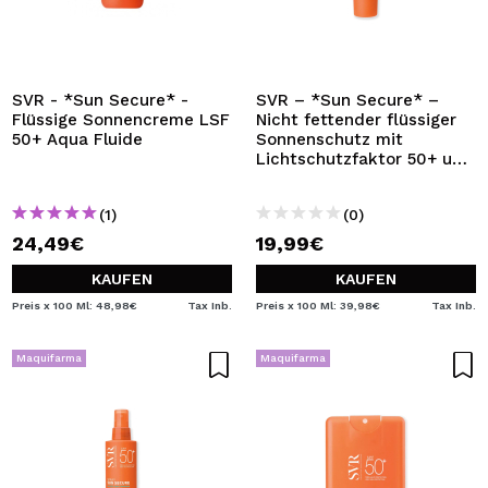
SVR - *Sun Secure* -
SVR – *Sun Secure* –
Flüssige Sonnencreme LSF
Nicht fettender flüssiger
50+ Aqua Fluide
Sonnenschutz mit
Lichtschutzfaktor 50+ und
unsichtbarem Finish –
normale bis Mischhaut
(1)
(0)
24,49€
19,99€
KAUFEN
KAUFEN
Preis x 100 Ml: 48,98€
Tax Inb.
Preis x 100 Ml: 39,98€
Tax Inb.
Maquifarma
Maquifarma