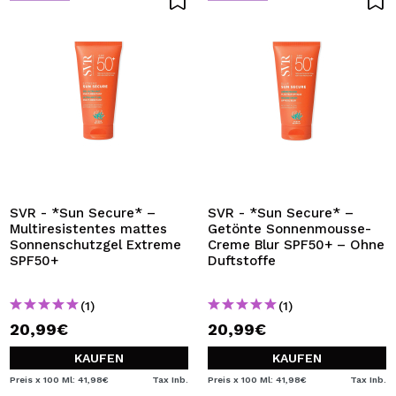
SVR - *Sun Secure* –
SVR - *Sun Secure* –
Multiresistentes mattes
Getönte Sonnenmousse-
Sonnenschutzgel Extreme
Creme Blur SPF50+ – Ohne
SPF50+
Duftstoffe
(1)
(1)
20,99€
20,99€
KAUFEN
KAUFEN
Preis x 100 Ml: 41,98€
Tax Inb.
Preis x 100 Ml: 41,98€
Tax Inb.