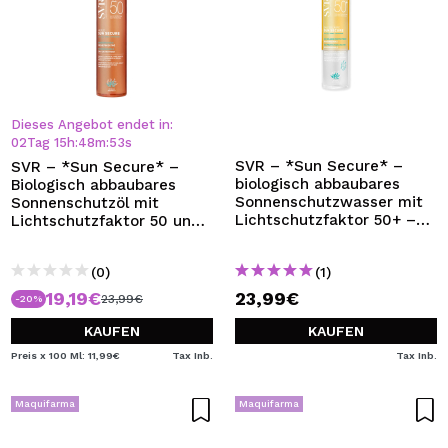
Dieses Angebot endet in:
02
Tag
15
h
:
48
m
:
52
s
SVR – *Sun Secure* –
SVR – *Sun Secure* –
biologisch abbaubares
Biologisch abbaubares
Sonnenschutzwasser mit
Sonnenschutzöl mit
Lichtschutzfaktor 50+ –
Lichtschutzfaktor 50 und
200 ml
trockenem Finish
(0)
(1)
19,19€
23,99€
23,99€
-20%
KAUFEN
KAUFEN
Preis x 100 Ml: 11,99€
Tax Inb.
Tax Inb.
Maquifarma
Maquifarma