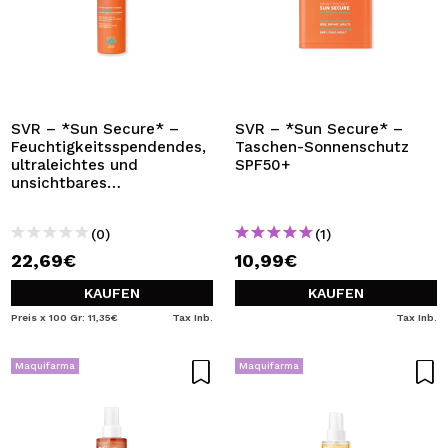
SVR – *Sun Secure* –
SVR – *Sun Secure* –
Feuchtigkeitsspendendes,
Taschen-Sonnenschutz
ultraleichtes und
SPF50+
unsichtbares
Sonnenschutzspray
SPF50+
(0)
(1)
22,69€
10,99€
KAUFEN
KAUFEN
Preis x 100 Gr: 11,35€
Tax Inb.
Tax Inb.
Maquifarma
Maquifarma