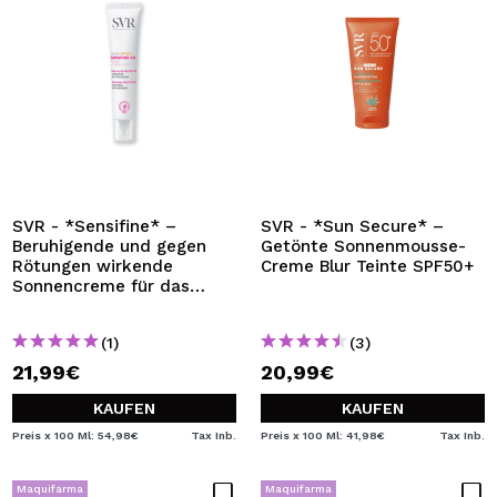
SVR - *Sensifine* –
SVR - *Sun Secure* –
Beruhigende und gegen
Getönte Sonnenmousse-
Rötungen wirkende
Creme Blur Teinte SPF50+
Sonnencreme für das
Gesicht LSF50+ – Haut,
die zu Rosacea neigt
(1)
(3)
21,99€
20,99€
KAUFEN
KAUFEN
Preis x 100 Ml: 54,98€
Tax Inb.
Preis x 100 Ml: 41,98€
Tax Inb.
Maquifarma
Maquifarma