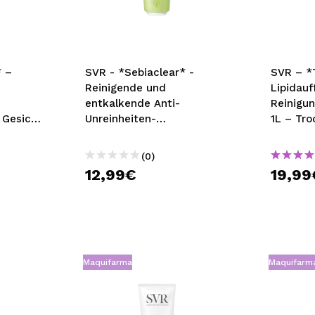
bisherigen Vorgänge ei
BE
* –
SVR - *Sebiaclear* -
SVR – *
Reinigende und
Lipidauf
entkalkende Anti-
Reinigun
 Gesicht
Unreinheiten-
1L – Tr
ndliche
Reinigungscreme -
empfind
ge Haut
Empfindliche Haut
(0)
12,99€
19,99
Maquifarma
Maquifarm