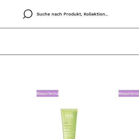
Cristina
Antonia
Ines
Ich habe hier kein K
SPRACHE
ez que
Buena experiencia
Muy bien
Spedizi
ICH M
ALEMAN
ESPAÑOL
eriencia
imballa
Maquifarma
Maquifarm
ajería.
elegan
REGIS
colori sc
Durch die Erstellung e
Einkäufe schnell tätig