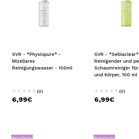
SVR - *Physiopure* -
SVR - *Sebiaclear*
Mizellares
Reinigender und pe
Reinigungswasser - 100ml
Schaumreiniger für
und Körper, 100 ml 
empfindliche, Misc
bis fettige Haut
(0)
(0)
6,99€
6,99€
Maquifarma
Maquifarma