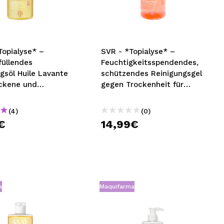
nsehen.
NUTZERKONTO ERSTELLEN
Topialyse* –
SVR - *Topialyse* –
füllendes
Feuchtigkeitsspendendes,
gsöl Huile Lavante
schützendes Reinigungsgel
ockene und
gegen Trockenheit für
liche Haut
Gesicht, Körper und Haare
– Trockene und
(4)
(0)
empfindliche Haut
€
14,99€
a
Maquifarma