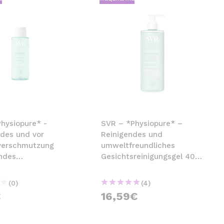
Physiopure* -
SVR – *Physiopure* –
ndes und vor
Reinigendes und
verschmutzung
umweltfreundliches
ndes
Gesichtsreinigungsgel 400
reinigungsgel -
ml
(0)
(4)
€
16,59€