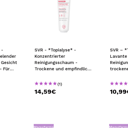
 -
SVR - *Topialyse* -
SVR – *T
elender
Konzentrierter
Lavante
 Gesicht
Reinigungsschaum -
Reinigu
- Für
Trockene und empfindliche
trocken
hhaut
Haut
Haut
(1)
14,59€
10,99
Maquifarma
Maquifarm