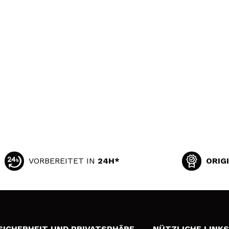
VORBEREITET IN
24H*
ORIG
SICHERHEIT UND PRIVATSPHÄRE
NÜTZLICHE LINK