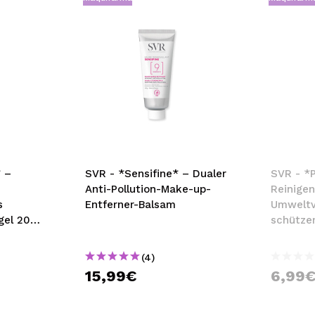
–
SVR - *Sensifine* – Dualer
SVR - *
Anti-Pollution-Make-up-
Reinige
s
Entferner-Balsam
Umwelt
gel 200
schütze
Gesichts
100ml
(4)
15,99€
6,99