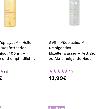
opialyse* – Huile
SVR - *Sebiaclear* –
 rückfettendes
Reinigendes
ngsöl 400 ml –
Mizellenwasser – Fettige,
e und empfindliche
zu Akne neigende Haut
(1)
(1)
€
13,99€
a
Maquifarma