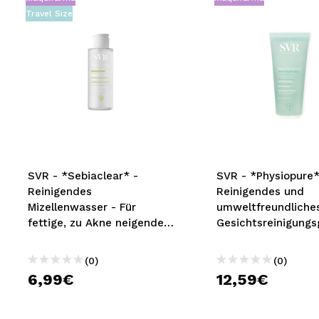
Travel Size
SVR - *Sebiaclear* -
SVR - *Physiopure* 
Reinigendes
Reinigendes und
Mizellenwasser - Für
umweltfreundliche
fettige, zu Akne neigende
Gesichtsreinigungs
Haut
ml
(0)
(0)
6,99€
12,59€