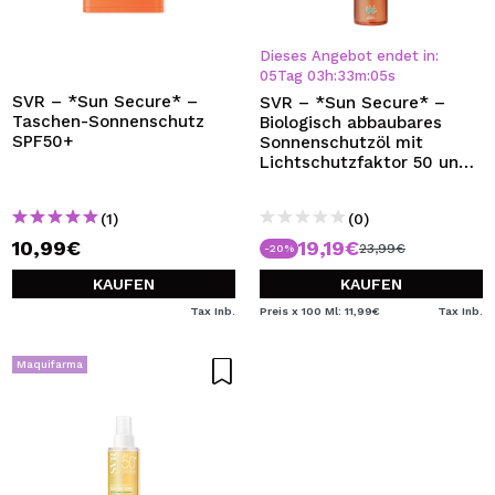
Dieses Angebot endet in:
05
Tag
03
h
:
33
m
:
05
s
SVR – *Sun Secure* –
SVR – *Sun Secure* –
Taschen-Sonnenschutz
Biologisch abbaubares
SPF50+
Sonnenschutzöl mit
Lichtschutzfaktor 50 und
trockenem Finish
(1)
(0)
10,99€
19,19€
23,99€
-20%
KAUFEN
KAUFEN
Tax Inb.
Preis x 100 Ml: 11,99€
Tax Inb.
Maquifarma