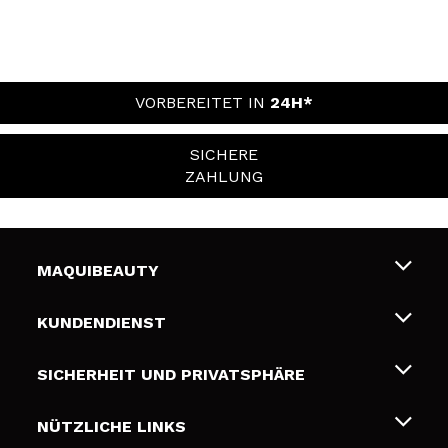
VORBEREITET IN
24H*
SICHERE
ZAHLUNG
MAQUIBEAUTY
Über uns
KUNDENDIENST
Beschäftigung
Liefer- und Versandkosten
SICHERHEIT UND PRIVATSPHÄRE
Geschenkkarten
Widerruf / Rücksendungen
Bedingungen und Datenschutz
NÜTZLICHE LINKS
Zahlung