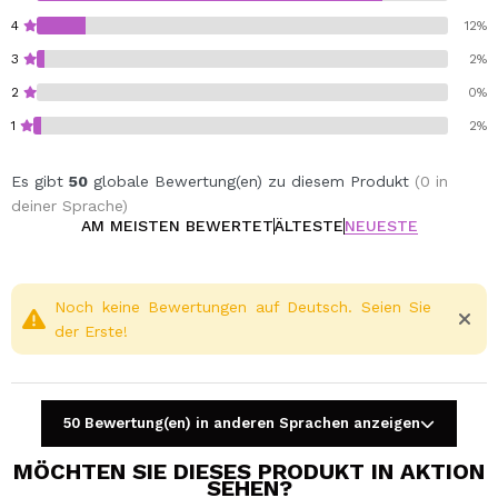
4
12%
3
2%
2
0%
1
2%
Es gibt
50
globale Bewertung(en) zu diesem Produkt
(0 in
deiner Sprache)
AM MEISTEN BEWERTET
ÄLTESTE
NEUESTE
Noch keine Bewertungen auf Deutsch. Seien Sie
der Erste!
50 Bewertung(en) in anderen Sprachen anzeigen
MÖCHTEN SIE DIESES PRODUKT IN AKTION
SEHEN?