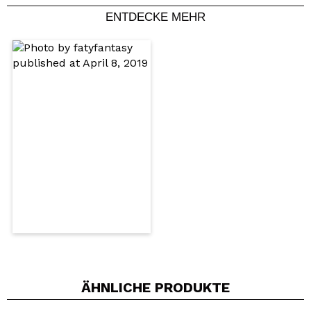
ENTDECKE MEHR
Ein Video oder Foto teilen
Dein Video könnte das erste sein. Stell es dir vor...
Würden Sie diesen Kauf empfehlen?
Ja
Nein
5/5
SENDEN
ÄHNLICHE PRODUKTE