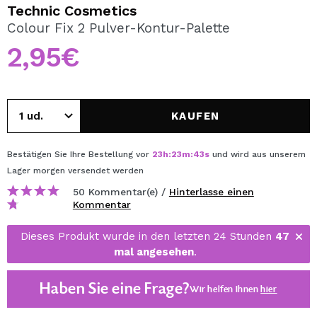
ICH MÖCHTE MICH
Technic Cosmetics
REGISTRIEREN
Colour Fix 2 Pulver-Kontur-Palette
2,95€
Durch die Erstellung eines Kontos bei Maquillalia.de
können Sie Ihre Einkäufe schnell tätigen, den Status Ihrer
Bestellungen überprüfen und Ihre bisherigen Vorgänge
einsehen.
KAUFEN
BENUTZERKONTO ERSTELLEN
Bestätigen Sie Ihre Bestellung vor
23
h
:
23
m
:
43
s
und wird aus unserem
Lager
morgen
versendet werden
50 Kommentar(e) /
Hinterlasse einen
Kommentar
Dieses Produkt wurde in den letzten 24 Stunden
47
mal angesehen
.
Haben Sie eine Frage?
Wir helfen Ihnen
hier