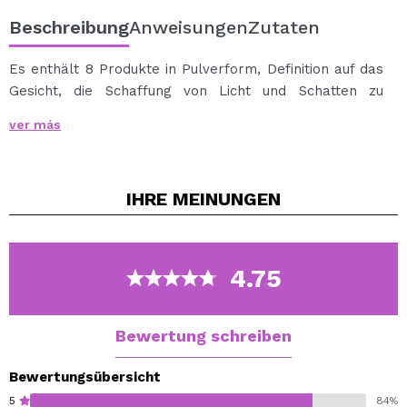
Beschreibung
Anweisungen
Zutaten
Es enthält 8 Produkte in Pulverform, Definition auf das
Gesicht, die Schaffung von Licht und Schatten zu
verstecken oder markieren Merkmale des Gesichts zu
ver más
geben. Freuen Sie sich auf Klingeltöne für Gliederung,
Solarium und leuchtenden, in coolen Farben und
warmen Farbtönen unterschiedlicher Intensität um jede
IHRE
MEINUNGEN
Art von Gesicht und alle Arten von Bedürfnissen zu
entsprechen.
Ich weiß, ein Experte in Konturierung mit dieser Palette
4.75
an Kontur, die alles hat, was Sie für ein perfektes
Gesicht Make-up.
Bewertung schreiben
8 x 3.5 gr
Bewertungsübersicht
5
84%