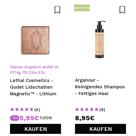
Natürliche
Dieses Angebot endet in:
01
Tag
11
h
:
22
m
:
42
s
Arganour -
Lethal Cosmetics -
Reinigendes Shampoo
Godet Lidschatten
- Fettiges Haar
Magnetic™ - Lithium
(4)
(9)
5,95€
8,95€
7,00€
-15%
KAUFEN
KAUFEN