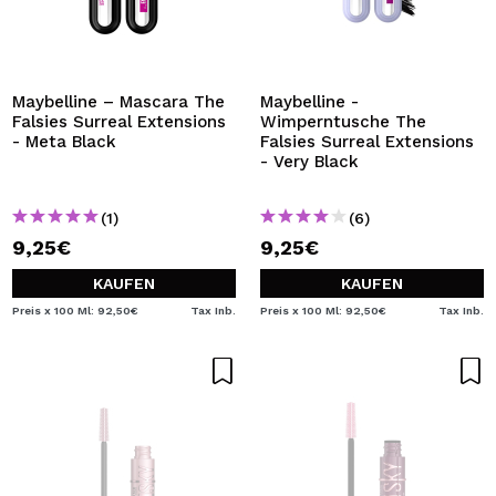
Maybelline – Mascara The
Maybelline -
Falsies Surreal Extensions
Wimperntusche The
- Meta Black
Falsies Surreal Extensions
- Very Black
(1)
(6)
9,25€
9,25€
KAUFEN
KAUFEN
Preis x 100 Ml: 92,50€
Tax Inb.
Preis x 100 Ml: 92,50€
Tax Inb.