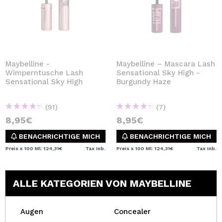
Maybelline -
Maybelline – Mascara Lash
Wimperntusche Lash
Sensational Sky High -
Sensational Sky High
Burgundy Haze
(91)
(7)
8,95€
8,95€
BENACHRICHTIGE MICH
BENACHRICHTIGE MICH
Preis x 100 Ml: 124,31€
Tax Inb.
Preis x 100 Ml: 124,31€
Tax Inb.
ALLE KATEGORIEN VON MAYBELLINE
Augen
Concealer