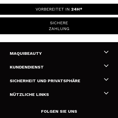
VORBEREITET IN
24H*
SICHERE
ZAHLUNG
MAQUIBEAUTY
Über uns
KUNDENDIENST
Beschäftigung
Liefer- und Versandkosten
SICHERHEIT UND PRIVATSPHÄRE
Geschenkkarten
Widerruf / Rücksendungen
Bedingungen und Datenschutz
NÜTZLICHE LINKS
Zahlung
Datenschutzrichtlinie
Kontakt
Cookies Policy
FOLGEN SIE UNS
Online Streitschlichtung (ODR)