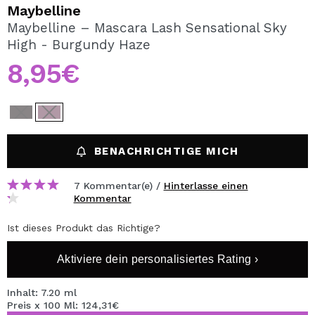
ICH MÖCHTE MICH
Maybelline
REGISTRIEREN
Maybelline – Mascara Lash Sensational Sky
High - Burgundy Haze
Durch die Erstellung eines Kontos bei Maquillalia.de
können Sie Ihre Einkäufe schnell tätigen, den Status Ihrer
8,95€
Bestellungen überprüfen und Ihre bisherigen Vorgänge
einsehen.
BENUTZERKONTO ERSTELLEN
BENACHRICHTIGE MICH
7 Kommentar(e) /
Hinterlasse einen
Kommentar
Ist dieses Produkt das Richtige?
Aktiviere dein personalisiertes Rating ›
Inhalt: 7.20 ml
Preis x 100 Ml: 124,31€