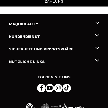
ZAHLUNG
MAQUIBEAUTY
Über uns
KUNDENDIENST
Beschäftigung
Liefer- und Versandkosten
SICHERHEIT UND PRIVATSPHÄRE
Geschenkkarten
Widerruf / Rücksendungen
Bedingungen und Datenschutz
NÜTZLICHE LINKS
Zahlung
Datenschutzrichtlinie
Kontakt
Cookies Policy
FOLGEN SIE UNS
Online Streitschlichtung (ODR)