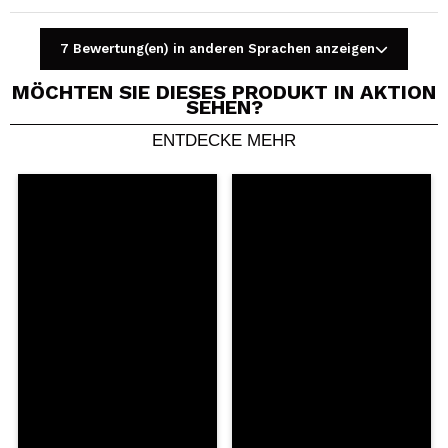
7 Bewertung(en) in anderen Sprachen anzeigen
MÖCHTEN SIE DIESES PRODUKT IN AKTION
SEHEN?
ENTDECKE MEHR
Ein Video oder Foto teilen
Dein Video könnte das erste sein. Stell es dir vor...
Würden Sie diesen Kauf empfehlen?
Ja
Nein
5/5
SENDEN