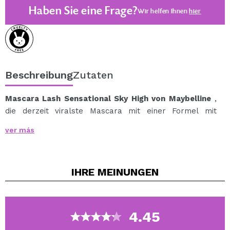
Haben Sie eine Frage?
Wir helfen Ihnen
hier
Beschreibung
Zutaten
Mascara Lash Sensational Sky High von Maybelline
,
die derzeit viralste Mascara mit einer Formel mit
ultraintensiven Pigmenten.
ver más
Diese unglaubliche Mascara bietet Ihnen unbegrenzte
Länge, neu definiertes Volumen für Ihre Wimpern und
intensive Farbe für Ihre Wimpern.
IHRE
MEINUNGEN
Seine innovative konische und flexible Bürste erreicht
alle Ihre Wimpern, auch die kürzesten.
Seine Formel ist mit Bambusextrakt angereichert und
sein Spender ermöglicht es Ihnen, genau die
4.45
Produktmenge zu entnehmen, um „volle“ Wimpern zu