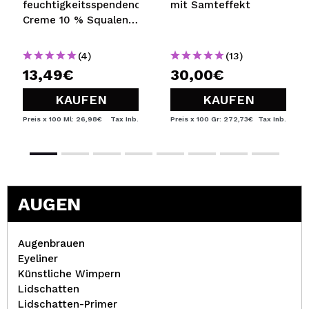
feuchtigkeitsspendende
mit Samteffekt
Creme 10 % Squalen +
Lipide Happier Barrier
- Normale, Misch- und
(4)
(13)
fettige Haut
13,49€
30,00€
KAUFEN
KAUFEN
Preis x 100 Ml: 26,98€
Tax Inb.
Preis x 100 Gr: 272,73€
Tax Inb.
AUGEN
Augenbrauen
Eyeliner
Künstliche Wimpern
Lidschatten
Lidschatten-Primer