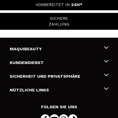
VORBEREITET IN
24H*
SICHERE
ZAHLUNG
MAQUIBEAUTY
Über uns
KUNDENDIENST
Beschäftigung
Liefer- und Versandkosten
SICHERHEIT UND PRIVATSPHÄRE
Geschenkkarten
Widerruf / Rücksendungen
Bedingungen und Datenschutz
NÜTZLICHE LINKS
Zahlung
Datenschutzrichtlinie
Kontakt
Cookies Policy
FOLGEN SIE UNS
Online Streitschlichtung (ODR)