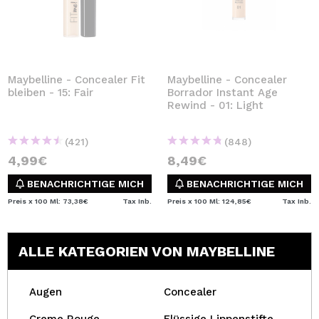
Maybelline - Concealer Fit
Maybelline - Concealer
bleiben - 15: Fair
Borrador Instant Age
Rewind - 01: Light
(421)
(848)
4,99€
8,49€
BENACHRICHTIGE MICH
BENACHRICHTIGE MICH
Preis x 100 Ml: 73,38€
Tax Inb.
Preis x 100 Ml: 124,85€
Tax Inb.
ALLE KATEGORIEN VON MAYBELLINE
Augen
Concealer