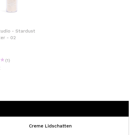
nsehen.
NUTZERKONTO ERSTELLEN
udio - Stardust
ter - 02
(1)
€
Creme Lidschatten