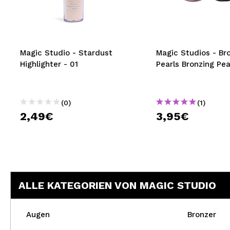
MAQUIFARMA
KOREA ZONE
TRAVEL SIZE
Magic Studio - Stardust
Magic Studios - Br
Highlighter - 01
Pearls Bronzing Pea
NATURE
(0)
(1)
SPECIALS
2,49€
3,95€
OUTLET
SIE SIND ZURÜCKGEKEHRT!
BALD VERFÜGBAR
ALLE KATEGORIEN VON MAGIC STUDIO
BLOG
Augen
Bronzer