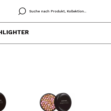
HLIGHTER
Cristina
Antonia
Ines
Ich habe hier kein K
SPRACHE
ez que
Buena experiencia
Muy bien
Spedizi
ICH M
ALEMAN
ESPAÑOL
eriencia
imballa
ajería.
elegan
REGIS
colori sc
Durch die Erstellung e
Einkäufe schnell tätig