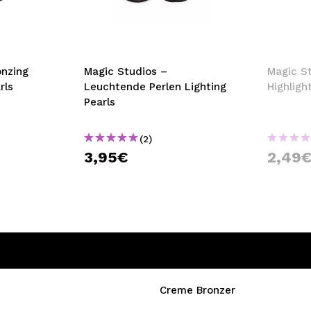
bisherigen Vorgänge ei
BE
onzing
Magic Studios –
Magic St
rls
Leuchtende Perlen Lighting
Highligh
Pearls
(2)
3,95€
2,49
Creme Bronzer